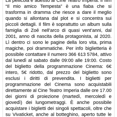
La pellicola è adesso al Cine Teatro Imperia. Il film
“Il mio amico Tempesta” è una fiaba che si
trasforma in dramma che riesce a dare il meglio
quando si allontana dal plot e si concentra sui
piccoli dettagli. Il film è soprattutto un album sulla
famiglia di Zoé nell’arco di quasi vent’anni, dal
2001, anno di nascita della protagonista, al 2020.
Lì dentro ci sono le pagine della loro vita, prima
magiche, poi drammatiche. Per info biglietteria è
possibile contattare il numero 366 613 5784, attivo
dal lunedì al sabato dalle 09:00 alle 19:00. Costo
del biglietto della programmazione Cinema: 6€
intero, 5€ ridotto, dal prezzo del biglietto sono
esclusi i diritti di prevendita. I biglietti per
programmazione del Cinema sono acquistabili
direttamente al Cine Teatro Imperia dalle ore 17.00
dei giorni di proiezione (martedì, mercoledì e
giovedì) dei lungometraggi. È anche possibile
acquistare i biglietti dei singoli spettacoli, oltre che
su Vivaticket, anche al botteghino, aperto tutte le