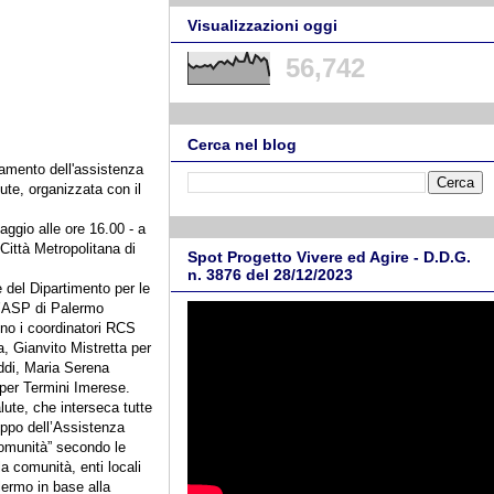
Visualizzazioni oggi
56,742
Cerca nel blog
rzamento dell'assistenza
ute, organizzata con il
aggio alle ore 16.00 - a
Città Metropolitana di
Spot Progetto Vivere ed Agire - D.D.G.
n. 3876 del 28/12/2023
le del Dipartimento per le
l’ASP di Palermo
no i coordinatori RCS
a, Gianvito Mistretta per
ddi, Maria Serena
 per Termini Imerese.
lute, che interseca tutte
uppo dell’Assistenza
i comunità” secondo le
a comunità, enti locali
lermo in base alla