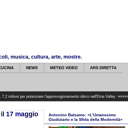
li, musica, cultura, arte, mostre.
CUCINA
NEWS
METEO VIDEO
ARS DIRETTA
per potenziare l'approvvigionamento idrico nell'Etna Valley
>>>>>
Violenza di
 il 17 maggio
Antonino Balsamo: «L’Umanesimo
Giudiziario e la Sfida della Modernità»