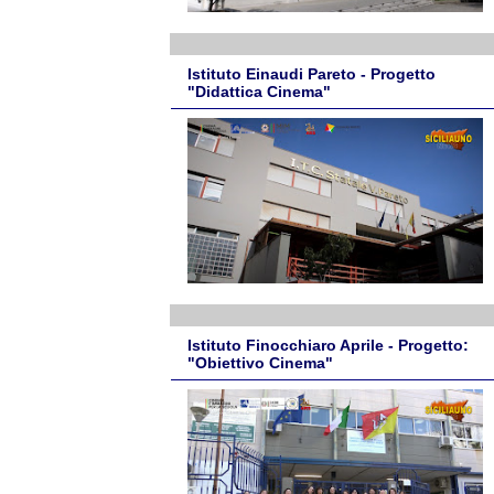
Istituto Einaudi Pareto - Progetto
"Didattica Cinema"
Istituto Finocchiaro Aprile - Progetto:
"Obiettivo Cinema"