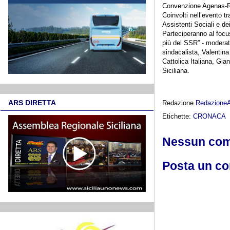
Convenzione Agenas-Re
Coinvolti nell’evento tr
Assistenti Sociali e de
Parteciperanno al focu
più del SSR” - moderato
sindacalista, Valentin
Cattolica Italiana, Gia
Siciliana.
ARS DIRETTA
Redazione
Redazione
Etichette:
CRONACA
Nessun co
Posta un c