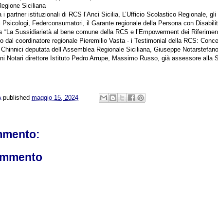
gione Siciliana
a i partner istituzionali di RCS l’Anci Sicilia, L’Ufficio Scolastico Regionale, gli
i Psicologi, Federconsumatori, il Garante regionale della Persona con Disabilit
s “La Sussidiarietà al bene comune della RCS e l’Empowerment dei Riferimenti
 dal coordinatore regionale Pieremilio Vasta - i Testimonial della RCS: Concet
a Chinnici deputata dell’Assemblea Regionale Siciliana, Giuseppe Notarstefan
nni Notari direttore Istituto Pedro Arrupe, Massimo Russo, già assessore alla 
A
published
maggio 15, 2024
mmento:
ommento