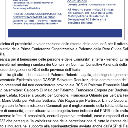
dicina di prossimità e valorizzazione delle risorse delle comunità per il raffo
i obiettivi della Prima Conferenza Organizzativa a Palermo della Rete Civica Sal
lia.
alleanza per il benessere delle persone e delle Comunità” si terrà - venerdì 17 m
nvolti nel meeting i sindaci dei Comuni e i Comitati Consultivi Aziendali della 
erse delegazioni di RCS delle province dell’Isola.
ali – tra gli altri - del sindaco di Palermo Roberto Lagalla, del dirigente genera
Osservatorio Epidemiologico DASOE Salvatore Requirez, della commissaria del
no presentati dal neo coordinatore provinciale RCS di Palermo Emanuele Mari
itari palermitani: Calogero Di Maio per Palermo, Francesca Corpora per Bagheri
per Cefalù, Rossella Sucato per Corleone, Francesca Orlando per Lercara Fri
i, Mario Botta per Petralia Sottana, Vito Ragusa per Partinico, Enrico Corpora
gia con le Amministrazioni Comunali per il miglioramento della tutela della sa
re di comunità, e per attuare la co-progettazione indicata dal PNRR nello svil
raverso le “reti di prossimità, centrali operative territoriali, case e ospedali d
22 che persegue “la valorizzazione della partecipazione di tutte le risorse dell
ento s’inquadra nel supporto alla sperimentazione avviata anche dall’ASP di Pa