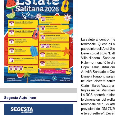
La salute al centro: me
territoriale. Questi gl
patrocinio dell’Anci Sici
L’evento dal titolo “L’
Villa Niscemi. Sono coi
Palermo, nonché le div
Dopo i saluti istituzion
Attività Sanitarie e 
Daniela Faraoni, saran
nei dieci distretti san
Carini, Salvo Vazzana 
Ingrassia per Misilmer
La RCS opererà in siner
Segesta Autolinee
le dimensioni del welfa
territoriale del SSN att
previsioni del DM 77/20
e terzo settore”. L’ev