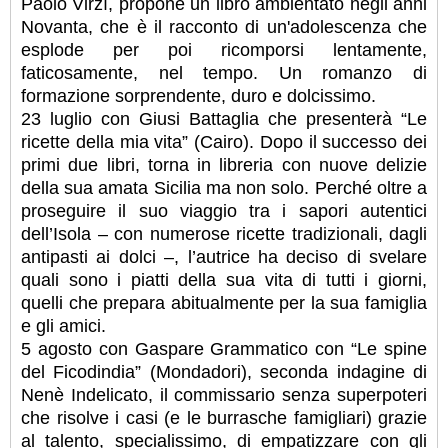
Paolo Virzì, propone un libro ambientato negli anni
Novanta, che è il racconto di un'adolescenza che
esplode per poi ricomporsi lentamente,
faticosamente, nel tempo. Un romanzo di
formazione sorprendente, duro e dolcissimo.
23 luglio con Giusi Battaglia che presenterà “Le
ricette della mia vita” (Cairo). Dopo il successo dei
primi due libri, torna in libreria con nuove delizie
della sua amata Sicilia ma non solo. Perché oltre a
proseguire il suo viaggio tra i sapori autentici
dell’Isola – con numerose ricette tradizionali, dagli
antipasti ai dolci –, l’autrice ha deciso di svelare
quali sono i piatti della sua vita di tutti i giorni,
quelli che prepara abitualmente per la sua famiglia
e gli amici.
5 agosto con Gaspare Grammatico con “Le spine
del Ficodindia” (Mondadori), seconda indagine di
Nenè Indelicato, il commissario senza superpoteri
che risolve i casi (e le burrasche famigliari) grazie
al talento, specialissimo, di empatizzare con gli