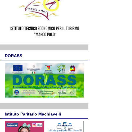
DORASS
Istituto Paritario Machiavelli