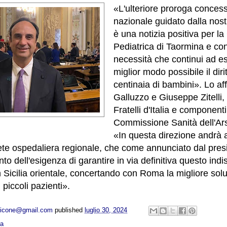
«L'ulteriore proroga conces
nazionale guidato dalla nost
è una notizia positiva per la
Pediatrica di Taormina e co
necessità che continui ad es
miglior modo possibile il dirit
centinaia di bambini». Lo a
Galluzzo e Giuseppe Zitelli, 
Fratelli d'Italia e componenti
Commissione Sanità dell'Ar
«In questa direzione andrà 
rete ospedaliera regionale, che come annunciato dal pre
nto dell'esigenza di garantire in via definitiva questo ind
n Sicilia orientale, concertando con Roma la migliore sol
 piccoli pazienti».
opicone@gmail.com
published
luglio 30, 2024
ca