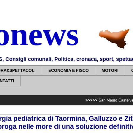
nonews
Consigli comunali, Politica, cronaca, sport, spettaco
URA&SPETTACOLI
ECONOMIA E FISCO
MOTORI
NTATTI
>>>>>
San Mauro Castelverde ricorda le vit
gia pediatrica di Taormina, Galluzzo e Zite
roga nelle more di una soluzione definit