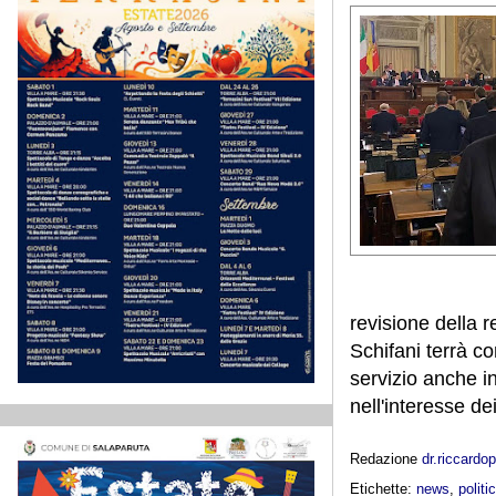
revisione della 
Schifani terrà co
servizio anche i
nell'interesse dei
Redazione
dr.riccard
Etichette:
news
,
politi