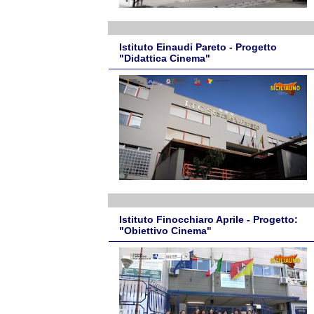
Istituto Einaudi Pareto - Progetto
"Didattica Cinema"
Istituto Finocchiaro Aprile - Progetto:
"Obiettivo Cinema"