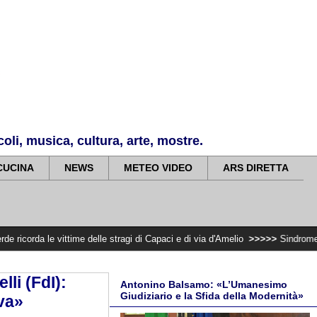
li, musica, cultura, arte, mostre.
CUCINA
NEWS
METEO VIDEO
ARS DIRETTA
time delle stragi di Capaci e di via d'Amelio
>>>>>
Sindrome carotidea croni
lli (FdI):
Antonino Balsamo: «L’Umanesimo
Giudiziario e la Sfida della Modernità»
iva»