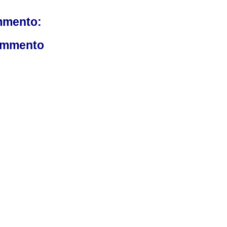
mmento:
ommento