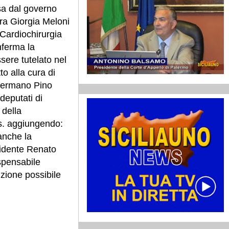
sa dal governo
ra Giorgia Meloni
 Cardiochirurgia
nferma la
sere tutelato nel
to alla cura di
ffermano Pino
deputati di
 della
s. aggiungendo:
anche la
sidente Renato
ispensabile
uzione possibile