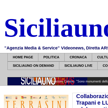
Siciliau
"Agenzia Media & Service" Videonews, Diretta ARS, 
HOME PAGE
POLITICA
CRONACA
CULT
SICILIAUNO ON DEMAND
SICILIAUNO LIVE
CO
e Roberto Antiochia. Il Questore Calvino: "Sono monumenti dello Stato. Sono u
Collaborazi
Trapani e L