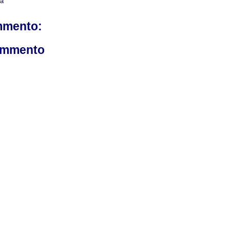
ca
mmento:
ommento