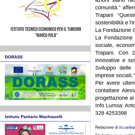
comunità.” affe
Trapani “Quest
sostenibilità e l
La Fondazione C
La Fondazione 
sociale, econom
Trapani. Con 22
DORASS
innovative e sos
Sviluppo delle 
imprese sociali; 
Per avere ulteri
contattare Ale
progettazione al
Info Lumsa: Ant
328 4253398
Istituto Paritario Machiavelli
Redazione
dr.riccard