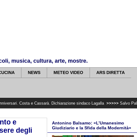
li, musica, cultura, arte, mostre.
CUCINA
NEWS
METEO VIDEO
ARS DIRETTA
a e Cassarà. Dichiarazione sindaco Lagalla
>>>>>
Salvo Palazzolo present
nto e
Antonino Balsamo: «L’Umanesimo
Giudiziario e la Sfida della Modernità»
sere degli