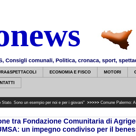
nonews
Consigli comunali, Politica, cronaca, sport, spettaco
URA&SPETTACOLI
ECONOMIA E FISCO
MOTORI
NTATTI
n esempio per noi e per i giovani"
>>>>>
Comune Palermo: Anniversari. Cost
one tra Fondazione Comunitaria di Agrige
UMSA: un impegno condiviso per il benes