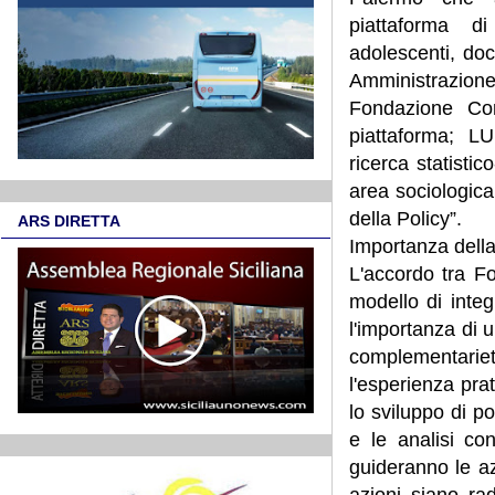
piattaforma d
adolescenti, doc
Amministrazio
Fondazione Co
piattaforma; L
ricerca statistic
area sociologica,
della Policy”.
ARS DIRETTA
Importanza della
L'accordo tra F
modello di integ
l'importanza di u
complementari
l'esperienza pra
lo sviluppo di p
e le analisi co
guideranno le a
azioni siano rad