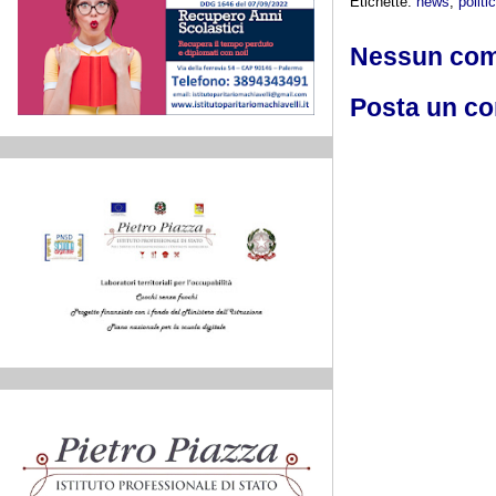
Etichette:
news
,
politi
Nessun co
Posta un c