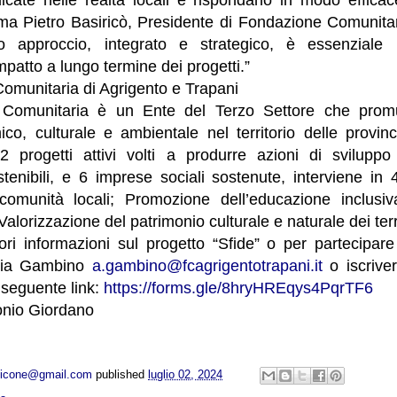
rma Pietro Basiricò, Presidente di Fondazione Comunitar
o approccio, integrato e strategico, è essenziale 
'impatto a lungo termine dei progetti.”
omunitaria di Agrigento e Trapani
Comunitaria è un Ente del Terzo Settore che promu
ico, culturale e ambientale nel territorio delle provin
 progetti attivi volti a produrre azioni di sviluppo
tenibili, e 6 imprese sociali sostenute, interviene in 4
comunità locali; Promozione dell’educazione inclusiv
Valorizzazione del patrimonio culturale e naturale dei terri
ori informazioni sul progetto “Sfide” o per partecipare 
ssia Gambino
a.gambino@fcagrigentotrapani.it
o iscriver
 seguente link:
https://forms.gle/8hryHREqys4PqrTF6
onio Giordano
opicone@gmail.com
published
luglio 02, 2024