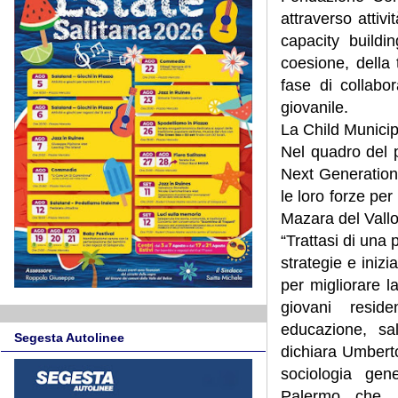
attraverso attiv
capacity buildin
coesione, della 
fase di collabo
giovanile.
La Child Municip
Nel quadro del p
Next Generatio
le loro forze per
Mazara del Vallo
“Trattasi di una 
strategie e iniz
per migliorare la
giovani resid
educazione, sal
Segesta Autolinee
dichiara Umbert
sociologia gen
Palermo che ag