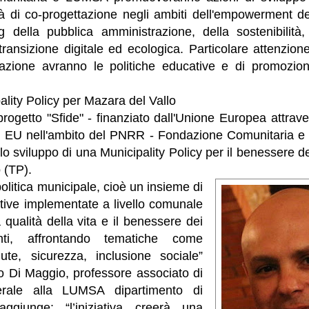
ità di co-progettazione negli ambiti dell'empowerment d
g della pubblica amministrazione, della sostenibilità, 
transizione digitale ed ecologica. Particolare attenzio
razione avranno le politiche educative e di promozio
ality Policy per Mazara del Vallo
rogetto "Sfide" - finanziato dall'Unione Europea attrav
n EU nell'ambito del PNRR - Fondazione Comunitaria 
 lo sviluppo di una Municipality Policy per il benessere d
 (TP).
politica municipale, cioè un insieme di
iative implementate a livello comunale
 qualità della vita e il benessere dei
enti, affrontando tematiche come
ute, sicurezza, inclusione sociale”
o Di Maggio, professore associato di
erale alla LUMSA dipartimento di
giunge: “l’iniziativa creerà una