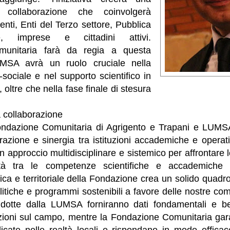
i collaborazione che coinvolgerà
enti, Enti del Terzo settore, Pubblica
ne, imprese e cittadini attivi.
munitaria farà da regia a questa
UMSA avrà un ruolo cruciale nella
o-sociale e nel supporto scientifico in
 oltre che nella fase finale di stesura
 collaborazione
ondazione Comunitaria di Agrigento e Trapani e LUMS
razione e sinergia tra istituzioni accademiche e operat
n approccio multidisciplinare e sistemico per affrontare l
età tra le competenze scientifiche e accademich
tica e territoriale della Fondazione crea un solido quadro
olitiche e programmi sostenibili a favore delle nostre com
ndotte dalla LUMSA forniranno dati fondamentali e be
zioni sul campo, mentre la Fondazione Comunitaria gar
icate nelle realtà locali e rispondano in modo efficace