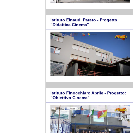
Istituto Einaudi Pareto - Progetto
"Didattica Cinema"
Istituto Finocchiaro Aprile - Progetto:
"Obiettivo Cinema"