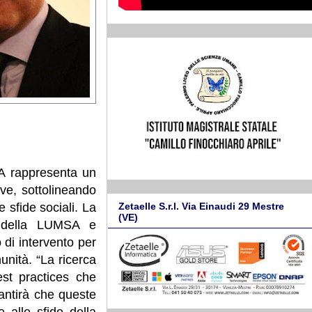
A rappresenta un
ive, sottolineando
Zetaelle S.r.l. Via Einaudi 29 Mestre
e sfide sociali. La
(VE)
e della LUMSA e
 di intervento per
unità. “La ricerca
st practices che
antirà che queste
 alle sfide della