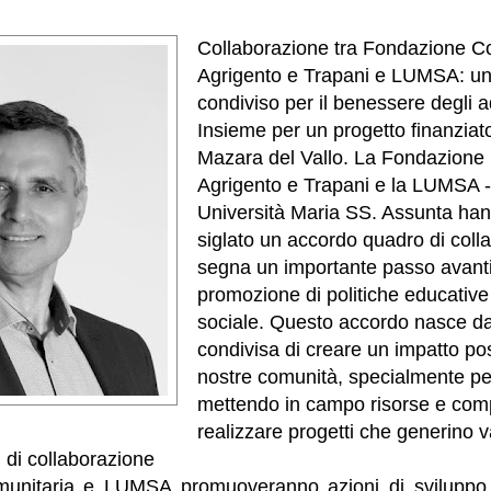
Collaborazione tra Fondazione Co
Agrigento e Trapani e LUMSA: u
condiviso per il benessere degli a
Insieme per un progetto finanziat
Mazara del Vallo. La Fondazione 
Agrigento e Trapani e la LUMSA -
Università Maria SS. Assunta ha
siglato un accordo quadro di coll
segna un importante passo avanti
promozione di politiche educative 
sociale. Questo accordo nasce da
condivisa di creare un impatto pos
nostre comunità, specialmente per
mettendo in campo risorse e com
realizzare progetti che generino v
i di collaborazione
unitaria e LUMSA promuoveranno azioni di sviluppo 