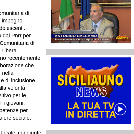
munitaria di
n impegno
dolescenti.
o dal Pnrr per
Comunitaria di
 Libera
nno recentemente
aborazione che
 nella
e di inclusione
lla volontà
itivo per le
 i giovani,
petenze per
alore sociale.
locale congiunte