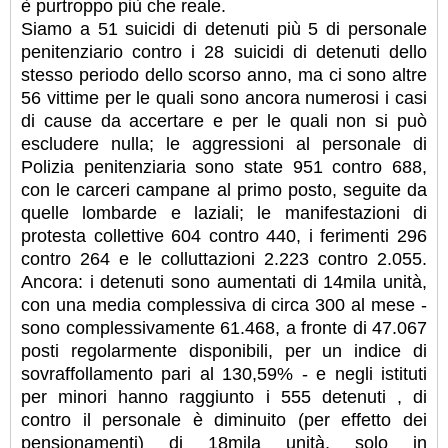
è purtroppo più che reale.
Siamo a 51 suicidi di detenuti più 5 di personale
penitenziario contro i 28 suicidi di detenuti dello
stesso periodo dello scorso anno, ma ci sono altre
56 vittime per le quali sono ancora numerosi i casi
di cause da accertare e per le quali non si può
escludere nulla; le aggressioni al personale di
Polizia penitenziaria sono state 951 contro 688,
con le carceri campane al primo posto, seguite da
quelle lombarde e laziali; le manifestazioni di
protesta collettive 604 contro 440, i ferimenti 296
contro 264 e le colluttazioni 2.223 contro 2.055.
Ancora: i detenuti sono aumentati di 14mila unità,
con una media complessiva di circa 300 al mese -
sono complessivamente 61.468, a fronte di 47.067
posti regolarmente disponibili, per un indice di
sovraffollamento pari al 130,59% - e negli istituti
per minori hanno raggiunto i 555 detenuti , di
contro il personale è diminuito (per effetto dei
pensionamenti) di 18mila unità, solo in