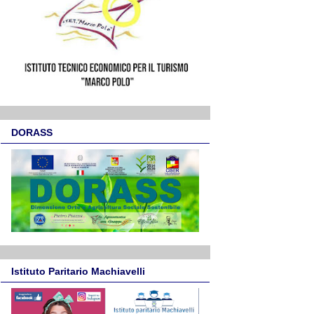
DORASS
Istituto Paritario Machiavelli