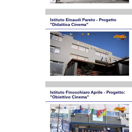
Istituto Einaudi Pareto - Progetto
"Didattica Cinema"
Istituto Finocchiaro Aprile - Progetto:
"Obiettivo Cinema"