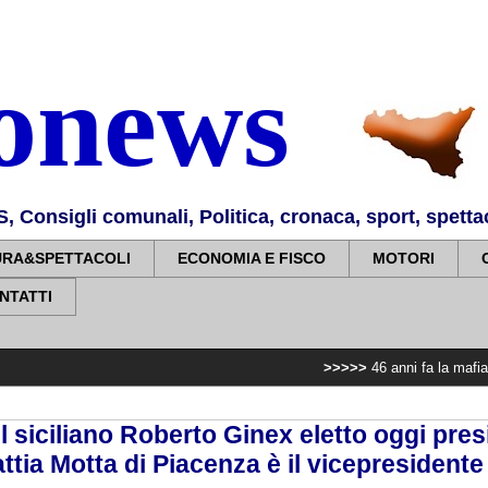
nonews
Consigli comunali, Politica, cronaca, sport, spettaco
URA&SPETTACOLI
ECONOMIA E FISCO
MOTORI
NTATTI
>>>>>
46 anni fa la mafia uccideva il Pr
 il siciliano Roberto Ginex eletto oggi pre
attia Motta di Piacenza è il vicepresidente