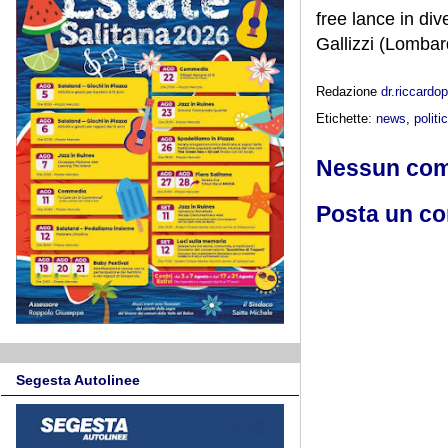
free lance in dive
Gallizzi (Lomba
Redazione
dr.riccard
Etichette:
news
,
politi
Nessun co
Posta un c
Segesta Autolinee