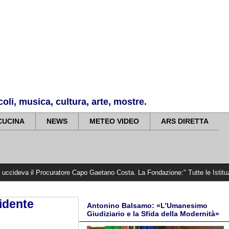
li, musica, cultura, arte, mostre.
CUCINA
NEWS
METEO VIDEO
ARS DIRETTA
ocuratore Capo Gaetano Costa. La Fondazione:" Tutte le Istituzioni devono cerc
sidente
Antonino Balsamo: «L’Umanesimo
Giudiziario e la Sfida della Modernità»