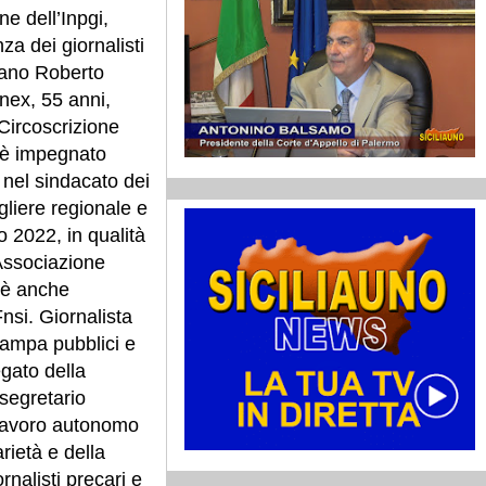
ne dell’Inpgi,
za dei giornalisti
iliano Roberto
nex, 55 anni,
Circoscrizione
, è impegnato
 nel sindacato dei
gliere regionale e
o 2022, in qualità
’Associazione
 è anche
nsi. Giornalista
tampa pubblici e
egato della
 segretario
 lavoro autonomo
rietà e della
nalisti precari e