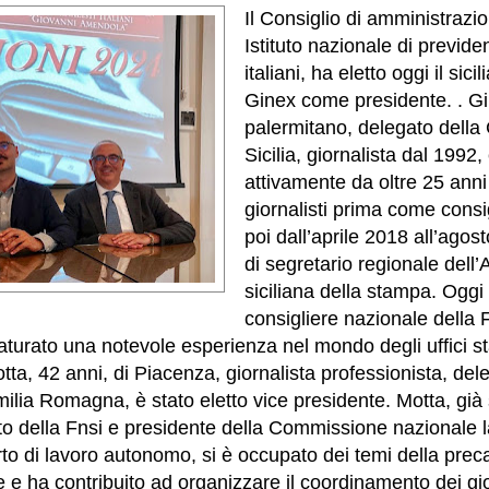
Il Consiglio di amministrazio
Istituto nazionale di previden
italiani, ha eletto oggi il sic
Ginex come presidente. . Gi
palermitano, delegato della 
Sicilia, giornalista dal 1992
attivamente da oltre 25 anni
giornalisti prima come consi
poi dall’aprile 2018 all’agost
di segretario regionale dell
siciliana della stampa. Oggi
consigliere nazionale della F
aturato una notevole esperienza nel mondo degli uffici s
otta, 42 anni, di Piacenza, giornalista professionista, del
milia Romagna, è stato eletto vice presidente. Motta, già
to della Fnsi e presidente della Commissione nazionale
rto di lavoro autonomo, si è occupato dei temi della preca
 e ha contribuito ad organizzare il coordinamento dei gior