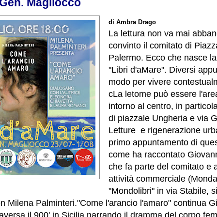
a Gen. Magliocco
di Ambra Drago
La lettura non va mai abba
convinto il comitato di Piaz
Palermo. Ecco che nasce la
"Libri d'aMare". Diversi app
modo per vivere contestualm
cLa letome può essere l'area
intorno al centro, in particola
di piazzale Ungheria e via 
Letture e rigenerazione urb
primo appuntamento di que
come ha raccontato Giovan
che fa parte del comitato e a
attività commerciale (Monda
"Mondolibri" in via Stabile, si
on Milena Palminteri.
"Come l'arancio l'amaro" continua G
aversa il 900' in Sicilia narrando il dramma del corpo fe