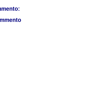
mmento:
ommento