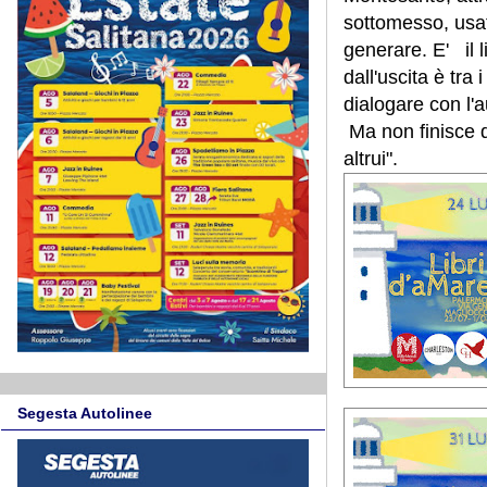
sottomesso, usat
generare. E'
il 
dall'uscita è tra 
dialogare con l'
Ma non finisce qu
altrui".
Segesta Autolinee