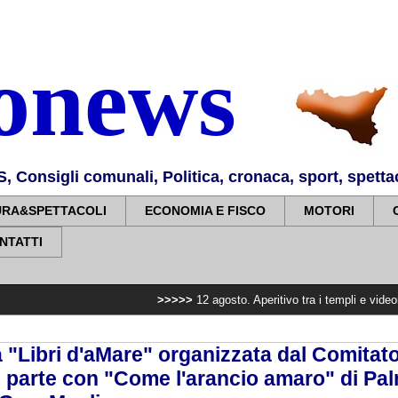
nonews
Consigli comunali, Politica, cronaca, sport, spettaco
URA&SPETTACOLI
ECONOMIA E FISCO
MOTORI
NTATTI
>>>>>
12 agosto. Aperitivo tra i templi e videomapping sulle 
 "Libri d'aMare" organizzata dal Comitato
 parte con "Come l'arancio amaro" di Palm