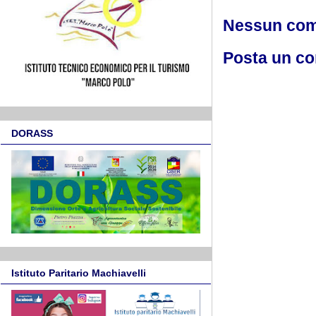
Nessun co
Posta un c
DORASS
Istituto Paritario Machiavelli