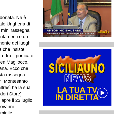
ndonata. Ne è
zale Ungheria di
 mini rassegna
untamenti e un
ente dei luoghi
 che insiste
re tra il porticato
Gen Magliocco.
ana. Ecco che il
sta rassegna
ni Montesanto
ltresì ha la sua
dori Store)
 apre il 23 luglio
iovanni
mminile