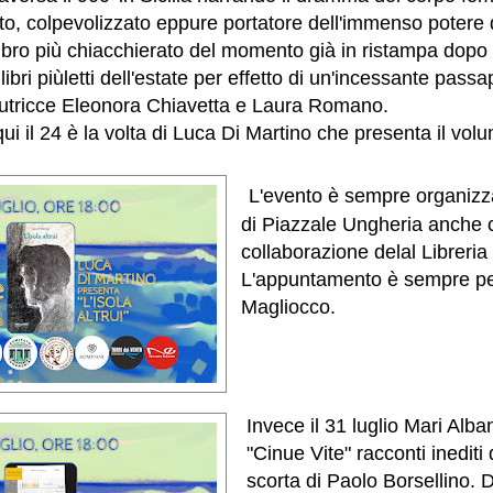
o, colpevolizzato eppure portatore dell'immenso potere 
libro più chiacchierato del momento già in ristampa dop
i libri piùletti dell'estate per effetto di un'incessante passa
autricce Eleonora Chiavetta e Laura Romano.
i il 24 è la volta di Luca Di Martino che presenta il volu
L'evento è sempre organizz
di Piazzale Ungheria anche 
collaborazione delal Libreria
L'appuntamento è sempre per
Magliocco.
Invece il 31 luglio Mari Alb
"Cinue Vite" racconti inediti d
scorta di Paolo Borsellino. 