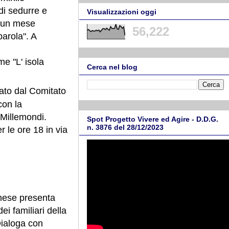
di sedurre e
Visualizzazioni oggi
o un mese
56,222
parola". A
me "L' isola
Cerca nel blog
ato dal Comitato
con la
 Millemondi.
Spot Progetto Vivere ed Agire - D.D.G.
n. 3876 del 28/12/2023
 le ore 18 in via
anese presenta
ei familiari della
Dialoga con