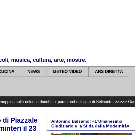
li, musica, cultura, arte, mostre.
CUCINA
NEWS
METEO VIDEO
ARS DIRETTA
colonne doriche al parco archeologico di Selinunte
>>>>>
Gangi Illumina la su
 di Piazzale
Antonino Balsamo: «L’Umanesimo
Giudiziario e la Sfida della Modernità»
interi il 23