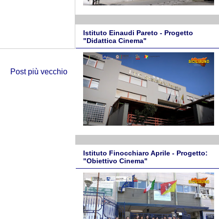
Istituto Einaudi Pareto - Progetto
"Didattica Cinema"
Post più vecchio
Istituto Finocchiaro Aprile - Progetto:
"Obiettivo Cinema"