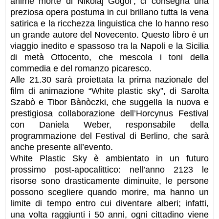
anime morte di Nikolaj Gogol’, ci consegna una
preziosa opera postuma in cui brillano tutta la vena
satirica e la ricchezza linguistica che lo hanno reso
un grande autore del Novecento. Questo libro è un
viaggio inedito e spassoso tra la Napoli e la Sicilia
di metà Ottocento, che mescola i toni della
commedia e del romanzo picaresco.
Alle 21.30 sarà proiettata la prima nazionale del
film di animazione “White plastic sky”, di Sarolta
Szabò e Tibor Bànòczki, che suggella la nuova e
prestigiosa collaborazione dell’Horcynus Festival
con Daniela Weber, responsabile della
programmazione del Festival di Berlino, che sarà
anche presente all’evento.
White Plastic Sky è ambientato in un futuro
prossimo post-apocalittico: nell’anno 2123 le
risorse sono drasticamente diminuite, le persone
possono scegliere quando morire, ma hanno un
limite di tempo entro cui diventare alberi; infatti,
una volta raggiunti i 50 anni, ogni cittadino viene