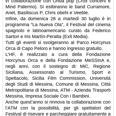
in collaborazione con Onda pop (Crox concerti e
Mind Palermo). Si esibiranno le band Curramore,
Anet, Basiliscus P, Chris obehi e Veeble.
Infine, da domenica 28 a martedì 30 luglio è in
programma “La Nueva Ola”, il Festival del cinema
spagnolo e latinoamericano curato da Federico
Sartori e Iris Martín-Peralta (Exit Media).
Tutti gli eventi si svolgeranno al Parco Horcynus
Orca di Capo Peloro e hanno ingresso gratuito.
L’HF, è realizzato a cura della Fondazione
Horcynus Orca e della Fondazione MeSSInA e,
negli anni, con il sostegno di: MiC, Regione
Siciliana, Assessorato al Turismo, Sport e
Spettacolo, Sicilia Film Commission, Università
degli Studi di Messina, Comune di Messina, Città
Metropolitana di Messina, ATM - Azienda Trasporti
Messina, Impresa Sociale Con i Bambini.
Anche quest’anno si rinnova la collaborazione con
l’ATM con la possibilità, per gli spettatori del
Festival di risevare e parcheggiare gratuitamente a