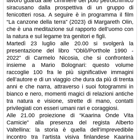
lavoro guarda alle ciminiere del polo petrolchimico
siracusano dalla prospettiva di un gruppo di
fenicotteri rosa. A seguire è in programma il film
“La canzone della terra” (2023) di Margareth Olin,
che è una meditazione sul rapporto dell’uomo con
la natura e sul legame tra genitori e figli.
Martedì 23 luglio alle 20.00 si svolgerà la
presentazione del libro “Oblò/Porthole 1990 -
2022” di Carmelo Nicosia, che si confronterà
insieme a Mario Bolognari: questo volume
raccoglie 100 fra le più significative immagini
dell’autore e di un viaggio che dura da più di trenta
anni e che narra, attraverso i suoi fotogrammi in
bianco e nero, momenti magici di relazioni antiche
tra natura e visione, strette di mano, contatti
privilegiati con esseri umani rari e coraggiosi.
Alle 21.00 proiezione di “Kaarina Onde Vita
Camicie” alla presenza del regista Alberto
Valtellina: la storia è quella dell’imprevedibile
incontro tra l’artista visiva finlandese Kaarina