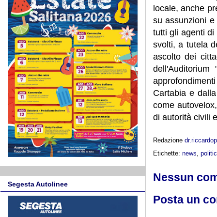
locale, anche p
su assunzioni e
tutti gli agenti d
svolti, a tutela
ascolto dei citt
dell'Auditorium
approfondimenti 
Cartabia e dalla
come autovelox, o
di autorità civili e
Redazione
dr.riccard
Etichette:
news
,
politi
Nessun co
Segesta Autolinee
Posta un c