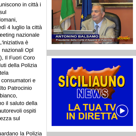
uniscono in città i
sul
 domani,
dì 4 luglio la città
Meeting nazionale
L'iniziativa è
 nazionali Opl
, Il Fuori Coro
ti della Polizia
tela
i consumatori e
lto Patrocinio
rbianco,
 il saluto della
utorevoli ospiti
rezza sul
uardano la Polizia