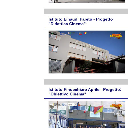
Istituto Einaudi Pareto - Progetto
"Didattica Cinema"
Istituto Finocchiaro Aprile - Progetto:
"Obiettivo Cinema"