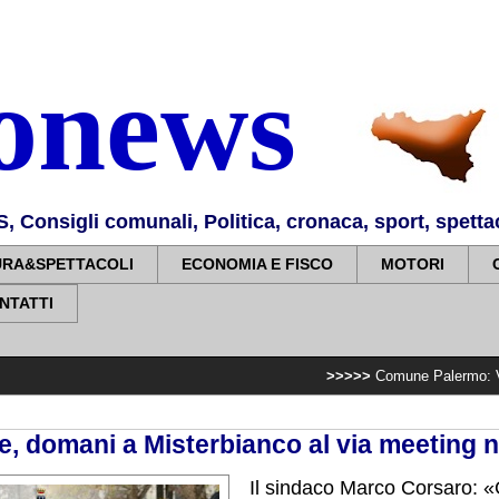
nonews
Consigli comunali, Politica, cronaca, sport, spettaco
URA&SPETTACOLI
ECONOMIA E FISCO
MOTORI
NTATTI
>>>>>
Comune Palermo: Villa Sperlinga, 
le, domani a Misterbianco al via meeting 
Il sindaco Marco Corsaro: «G