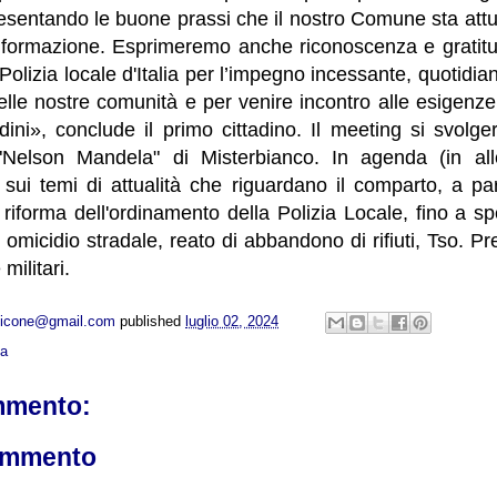
resentando le buone prassi che il nostro Comune sta att
 formazione. Esprimeremo anche riconoscenza e gratitud
i Polizia locale d'Italia per l’impegno incessante, quotidian
 delle nostre comunità e per venire incontro alle esigenze
adini», conclude il primo cittadino. Il meeting si svolge
 "Nelson Mandela" di Misterbianco. In agenda (in alle
sui temi di attualità che riguardano il comparto, a par
 riforma dell'ordinamento della Polizia Locale, fino a sp
micidio stradale, reato di abbandono di rifiuti, Tso. Prev
 militari.
opicone@gmail.com
published
luglio 02, 2024
ca
mmento:
ommento