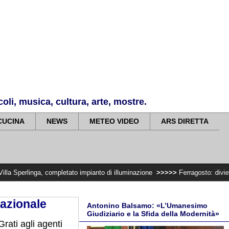
li, musica, cultura, arte, mostre.
CUCINA
NEWS
METEO VIDEO
ARS DIRETTA
completato impianto di illuminazione
>>>>>
Ferragosto: divieto di trasporta
nazionale
Antonino Balsamo: «L’Umanesimo
Giudiziario e la Sfida della Modernità»
rati agli agenti