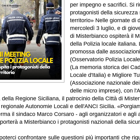
per impegno e sacrifici. Si ri
protagonisti della sicurezza 
territorio» Nelle giornate di
mercoledì 3 luglio, e di giove
di Misterbianco ospiterà il 
della Polizia locale italiana. 
promossa dalle associazioni
(Osservatorio Polizia Locale)
(La memoria storica dei Cadu
Locale d'Italia) e Migliore Tu
(Associazione nazionale de
delle micro imprese), con l'A
della Regione Siciliana, il patrocinio della Città di Miste
 regionale Autonomie Locali e dell'ANCI Sicilia. «Porgiamo
ferma il sindaco Marco Corsaro - agli organizzatori e agli a
porterà a Misterbianco i protagonisti nazionali della sicu
poterci confrontare sulle questioni più importanti che rig