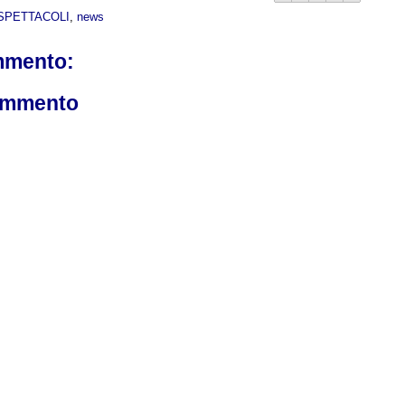
SPETTACOLI
,
news
mmento:
ommento