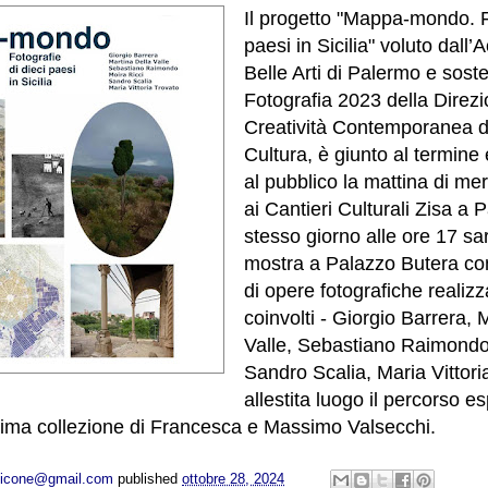
Il progetto "Mappa-mondo. Fo
paesi in Sicilia" voluto dall
Belle Arti di Palermo e sost
Fotografia 2023 della Direz
Creatività Contemporanea de
Cultura, è giunto al termine
al pubblico la mattina di me
ai Cantieri Culturali Zisa a 
stesso giorno alle ore 17 s
mostra a Palazzo Butera co
di opere fotografiche realizz
coinvolti - Giorgio Barrera, 
Valle, Sebastiano Raimondo,
Sandro Scalia, Maria Vittori
allestita luogo il percorso e
ssima collezione di Francesca e Massimo Valsecchi.
opicone@gmail.com
published
ottobre 28, 2024