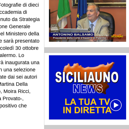
tografie di dieci
’Accademia di
enuto da Strategia
ione Generale
l Ministero della
 e sarà presentato
rcoledì 30 ottobre
Palermo. Lo
arà inaugurata una
n una selezione
ate dai sei autori
Martina Della
 Moira Ricci,
a Provato-,
spositivo che