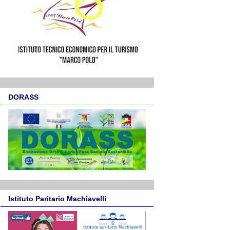
DORASS
Istituto Paritario Machiavelli