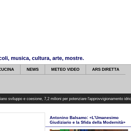
li, musica, cultura, arte, mostre.
CUCINA
NEWS
METEO VIDEO
ARS DIRETTA
coesione, 7,2 milioni per potenziare l'approvvigionamento idrico nell'Etna Val
Antonino Balsamo: «L’Umanesimo
Giudiziario e la Sfida della Modernità»