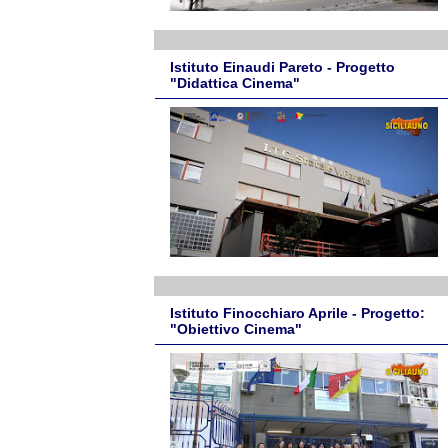
Istituto Einaudi Pareto - Progetto
"Didattica Cinema"
Istituto Finocchiaro Aprile - Progetto:
"Obiettivo Cinema"