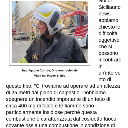
N
oi di
Siciliauno
news
abbiamo
chiesto le
difficoltà
oggettive
che si
possono
incontrare
in
I
ng. Agatino Carrolo, Direttore regionale
un'interve
Vigili del Fuoco Sicilia
nto di
questo tipo: "Ci troviamo ad operare ad un altezza
di 25 metri dal piano di calpestio. Dobbiamo
spegnere un incendio importante di un tetto di
circa 400 mq di falde e le fiamme sono
particolarmente insidiose perchè questa
combustione è caratterizzata dal cosìdetto fuoco
covante ossia una combustione in condizione di