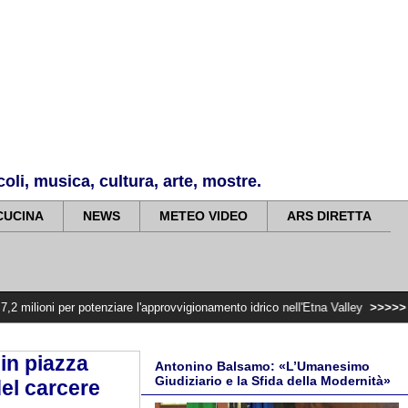
li, musica, cultura, arte, mostre.
CUCINA
NEWS
METEO VIDEO
ARS DIRETTA
potenziare l'approvvigionamento idrico nell'Etna Valley
>>>>>
Violenza di gen
 in piazza
Antonino Balsamo: «L’Umanesimo
Giudiziario e la Sfida della Modernità»
del carcere