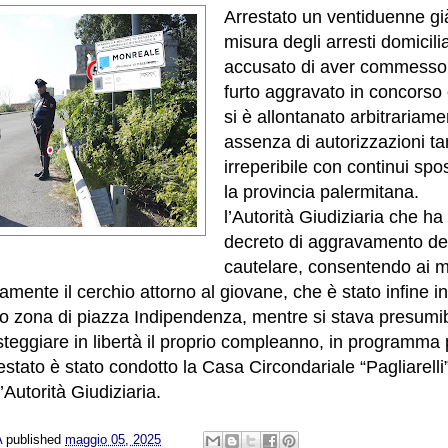
Arrestato un ventiduenne già
misura degli arresti domicili
accusato di aver commesso
furto aggravato in concorso c
si è allontanato arbitrariam
assenza di autorizzazioni ta
irreperibile con continui spo
la provincia palermitana.
l’Autorità Giudiziaria che ha
decreto di aggravamento de
cautelare, consentendo ai mil
amente il cerchio attorno al giovane, che è stato infine i
o zona di piazza Indipendenza, mentre si stava presumi
teggiare in libertà il proprio compleanno, in programma 
estato è stato condotto la Casa Circondariale “Pagliarelli
’Autorità Giudiziaria.
A
published
maggio 05, 2025