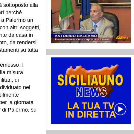
 sottoposto alla
ari perché
 a Palermo un
on altri soggetti,
ente da casa in
nto, da rendersi
stamenti su tutta
 emesso il
lla misura
itari, di
ndividuato nel
bilmente
per la giornata
” di Palermo, su