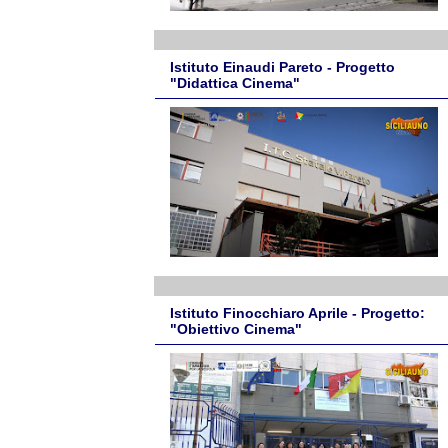
Istituto Einaudi Pareto - Progetto
"Didattica Cinema"
Istituto Finocchiaro Aprile - Progetto:
"Obiettivo Cinema"