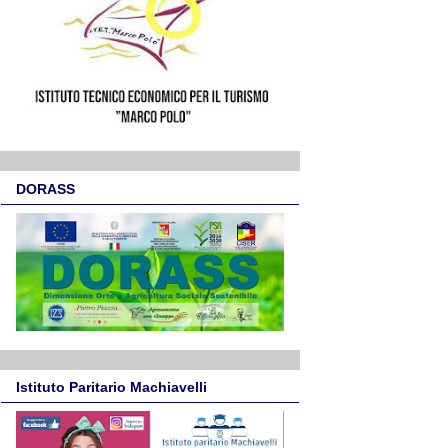
DORASS
Istituto Paritario Machiavelli