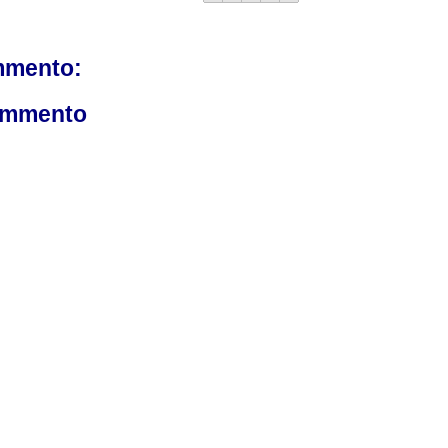
mmento:
ommento