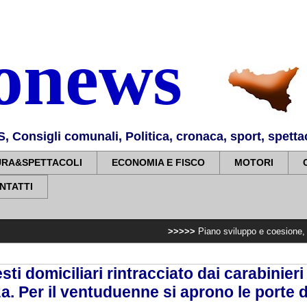
nonews
Consigli comunali, Politica, cronaca, sport, spettaco
URA&SPETTACOLI
ECONOMIA E FISCO
MOTORI
NTATTI
>>>>>
Piano sviluppo e coesione, 7,2 milioni per 
esti domiciliari rintracciato dai carabinieri
. Per il ventuduenne si aprono le porte 