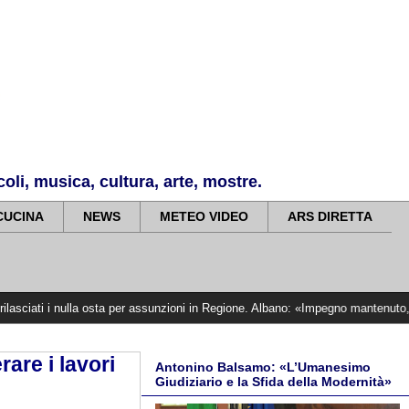
li, musica, cultura, arte, mostre.
CUCINA
NEWS
METEO VIDEO
ARS DIRETTA
lla osta per assunzioni in Regione. Albano: «Impegno mantenuto, siamo vicini al
are i lavori
Antonino Balsamo: «L’Umanesimo
Giudiziario e la Sfida della Modernità»