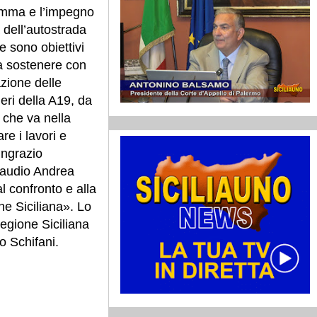
ramma e l’impegno
à dell’autostrada
e sono obiettivi
 a sostenere con
zione delle
eri della A19, da
a che va nella
re i lavori e
Ringrazio
laudio Andrea
l confronto e alla
ne Siciliana». Lo
Regione Siciliana
o Schifani.