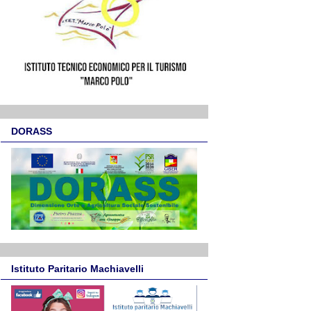
DORASS
Istituto Paritario Machiavelli