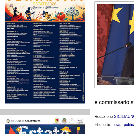
e commissario st
Redazione
SICILIAU
Etichette:
news
,
politi