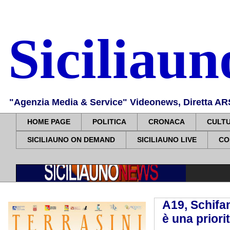
Siciliau
"Agenzia Media & Service" Videonews, Diretta ARS, 
HOME PAGE
POLITICA
CRONACA
CULT
SICILIAUNO ON DEMAND
SICILIAUNO LIVE
CO
A19, Schifan
è una priori