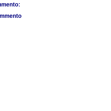
mmento:
ommento