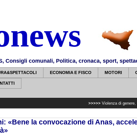
nonews
Consigli comunali, Politica, cronaca, sport, spettaco
URA&SPETTACOLI
ECONOMIA E FISCO
MOTORI
NTATTI
>>>>>
Violenza di genere, rilasciati i nu
i: «Bene la convocazione di Anas, acceler
tà»