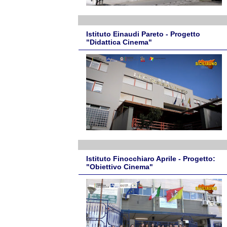
Istituto Einaudi Pareto - Progetto
"Didattica Cinema"
Istituto Finocchiaro Aprile - Progetto:
"Obiettivo Cinema"