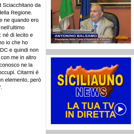
 Sciacchitano da
della Regione.
te ne quando ero
nell’ultimo
 né di lecito e
no io che ho
a DC e quindi non
 con me in altro
 conosco ne la
occupi. Citarmi é
un elemento, però
.