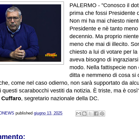
PALERMO - "Conosco il dott
prima che fossi Presidente 
Non mi ha mai chiesto nien
Presidente e nè tanto meno 
decennio. Ma proprio niente:
meno che mai di illecito. So
chiesto a lui di votare per l
aveva bisogno di ingraziarsi
modo. Nella fattispecie non
ditta e nemmeno di cosa si 
 che, come nel caso odierno, non sarà supportato da alc
i questi scarabocchi vestiti da notizia. È triste, ma è così"
 Cuffaro
, segretario nazionale della DC.
NONEWS
published
giugno 13, 2025
mmento: