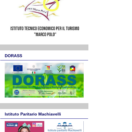
DORASS
Istituto Paritario Machiavelli