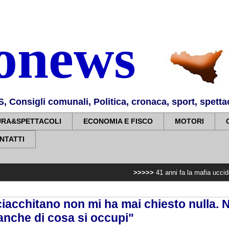
nonews
Consigli comunali, Politica, cronaca, sport, spettaco
URA&SPETTACOLI
ECONOMIA E FISCO
MOTORI
NTATTI
>>>>>
41 anni fa la mafia uccideva il viceque
ciacchitano non mi ha mai chiesto nulla.
eanche di cosa si occupi"