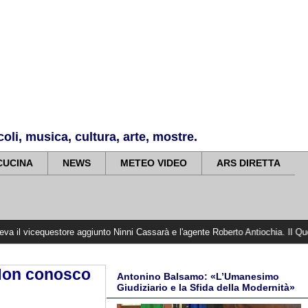
li, musica, cultura, arte, mostre.
CUCINA
NEWS
METEO VIDEO
ARS DIRETTA
store aggiunto Ninni Cassarà e l'agente Roberto Antiochia. Il Questore Calvin
 Non conosco
Antonino Balsamo: «L’Umanesimo
Giudiziario e la Sfida della Modernità»