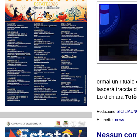
ormai un rituale
lascerà traccia d
Lo dichiara
Totò
Redazione
SICILIAU
Etichette:
news
Nessun co