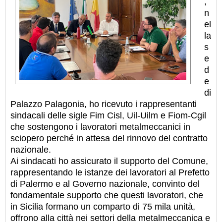
,
n
el
la
s
e
d
e
di
Palazzo
Palagonia, ho ricevuto i rappresentanti
sindacali delle sigle Fim Cisl, Uil-Uilm e Fiom-Cgil
che sostengono i lavoratori metalmeccanici in
sciopero perché in attesa del rinnovo del contratto
nazionale.
Ai sindacati ho assicurato il supporto del Comune,
rappresentando le istanze dei lavoratori al Prefetto
di Palermo e al Governo nazionale, convinto del
fondamentale supporto che questi lavoratori, che
in Sicilia formano un comparto di 75 mila unità,
offrono alla città nei settori della metalmeccanica e