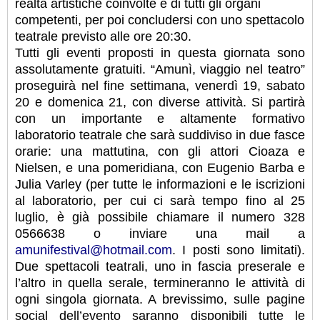
realtà artistiche coinvolte e di tutti gli organi
competenti, per poi concludersi con uno spettacolo
teatrale previsto alle ore 20:30.
Tutti gli eventi proposti in questa giornata sono
assolutamente gratuiti. “Amunì, viaggio nel teatro”
proseguirà nel fine settimana, venerdì 19, sabato
20 e domenica 21, con diverse attività. Si partirà
con un importante e altamente formativo
laboratorio teatrale che sarà suddiviso in due fasce
orarie: una mattutina, con gli attori Cioaza e
Nielsen, e una pomeridiana, con Eugenio Barba e
Julia Varley (per tutte le informazioni e le iscrizioni
al laboratorio, per cui ci sarà tempo fino al 25
luglio, è già possibile chiamare il numero 328
0566638 o inviare una mail a
amunifestival@hotmail.com
. I posti sono limitati).
Due spettacoli teatrali, uno in fascia preserale e
l’altro in quella serale, termineranno le attività di
ogni singola giornata. A brevissimo, sulle pagine
social dell’evento saranno disponibili tutte le