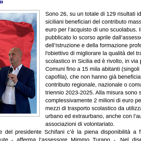
»
Sono 26, su un totale di 129 risultati 
siciliani beneficiari del contributo mas
euro per l’acquisto di uno scuolabus. I
pubblicato lo scorso aprile dall’asses
dell’Istruzione e della formazione prof
l'obiettivo di migliorare la qualità del t
scolastico in Sicilia ed è rivolto, in via p
Comuni fino a 15 mila abitanti (singoli 
capofila), che non hanno già beneficia
contributo regionale, nazionale o comu
triennio 2023-2025. Alla misura sono st
complessivamente 2 milioni di euro per
mezzi di trasporto scolastico da utiliz
urbano ed extraurbano, anche con l’aus
associazioni di volontariato.
del presidente Schifani c’è la piena disponibilità a fi
enute - afferma l’assessore Mimmo Turano -. Nel dis