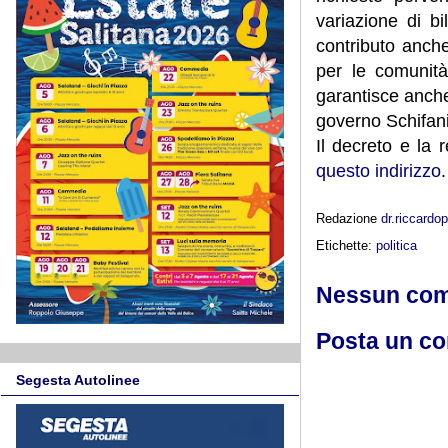
variazione di bi
contributo anche
per le comunità 
garantisce anche 
governo Schifani
Il decreto e la 
questo indirizzo
.
Redazione
dr.riccard
Etichette:
politica
Nessun co
Posta un c
Segesta Autolinee