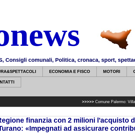
nonews
Consigli comunali, Politica, cronaca, sport, spettaco
URA&SPETTACOLI
ECONOMIA E FISCO
MOTORI
NTATTI
>>>>>
Comune Palermo: Villa Sperlinga, compl
Regione finanzia con 2 milioni l'acquisto d
urano: «Impegnati ad assicurare contribu