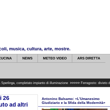
li, musica, cultura, arte, mostre.
CUCINA
NEWS
METEO VIDEO
ARS DIRETTA
etato impianto di illuminazione
>>>>>
Ferragosto: divieto di trasportare le
i 26
Antonino Balsamo: «L’Umanesimo
Giudiziario e la Sfida della Modernità»
to ad altri