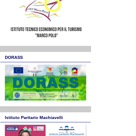
DORASS
Istituto Paritario Machiavelli