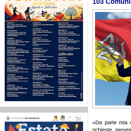
103 Comuni
«Da parte mia e 
richieste perv