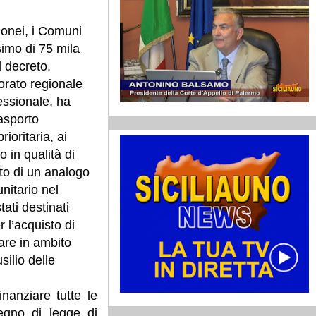
idonei, i Comuni
simo di 75 mila
l decreto,
sorato regionale
essionale, ha
rasporto
rioritaria, ai
o in qualità di
to di un analogo
nitario nel
ati destinati
 l’acquisto di
zare in ambito
ilio delle
nanziare tutte le
egno di legge di