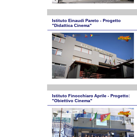
Istituto Einaudi Pareto - Progetto
"Didattica Cinema"
Istituto Finocchiaro Aprile - Progetto:
"Obiettivo Cinema"