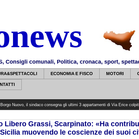
nonews
Consigli comunali, Politica, cronaca, sport, spettaco
URA&SPETTACOLI
ECONOMIA E FISCO
MOTORI
NTATTI
indaco consegna gli ultimi 3 appartamenti di Via Erice colpiti dagli incendi 
o Libero Grassi, Scarpinato: «Ha contribu
Sicilia muovendo le coscienze dei suoi ci