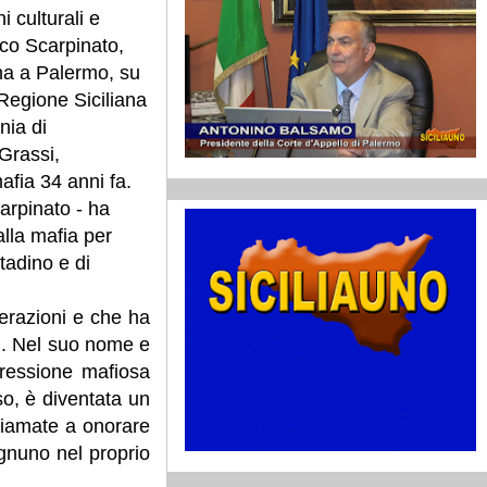
 culturali e
esco Scarpinato,
na a Palermo, su
Regione Siciliana
nia di
Grassi,
afia 34 anni fa.
arpinato - ha
alla mafia per
ttadino e di
erazioni e che ha
ni. Nel suo nome e
pressione mafiosa
so, è diventata un
hiamate a onorare
ognuno nel proprio