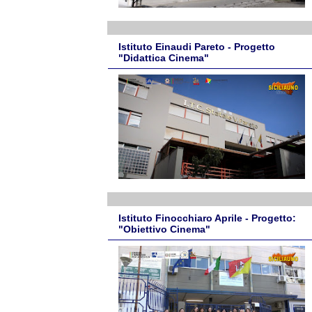
Istituto Einaudi Pareto - Progetto
"Didattica Cinema"
Istituto Finocchiaro Aprile - Progetto:
"Obiettivo Cinema"