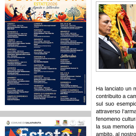
Ha lanciato un m
contribuito a ca
sul suo esempio
attraverso l’arm
fenomeno cultura
la sua memoria e
ambito, al nostr