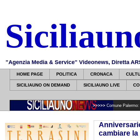
Siciliau
"Agenzia Media & Service" Videonews, Diretta ARS, 
HOME PAGE
POLITICA
CRONACA
CULT
SICILIAUNO ON DEMAND
SICILIAUNO LIVE
CO
>>>>>
Comune Palermo: Borgo Nuovo, il s
Anniversari
cambiare la 