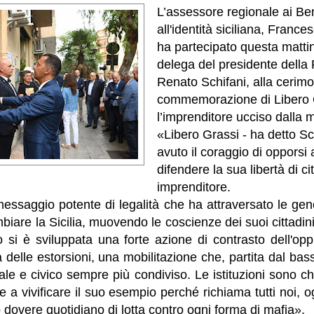
L’assessore regionale ai Beni
all'identità siciliana, Franc
ha partecipato questa matti
delega del presidente della 
Renato Schifani, alla cerimo
commemorazione di Libero 
l’imprenditore ucciso dalla m
«Libero Grassi - ha detto Sc
avuto il coraggio di opporsi 
difendere la sua libertà di ci
imprenditore.
essaggio potente di legalità che ha attraversato le gen
mbiare la Sicilia, muovendo le coscienze dei suoi cittadi
 si è sviluppata una forte azione di contrasto dell'op
a delle estorsioni, una mobilitazione che, partita dal bas
le e civico sempre più condiviso. Le istituzioni sono c
 a vivificare il suo esempio perché richiama tutti noi, 
o dovere quotidiano di lotta contro ogni forma di mafia».