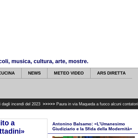
li, musica, cultura, arte, mostre.
CUCINA
NEWS
METEO VIDEO
ARS DIRETTA
del 2023
>>>>>
Paura in via Maqueda a fuoco alcuni contatori elettrici . Il 
ito a
Antonino Balsamo: «L’Umanesimo
Giudiziario e la Sfida della Modernità»
ttadini»