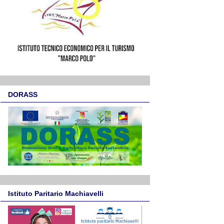
DORASS
Istituto Paritario Machiavelli