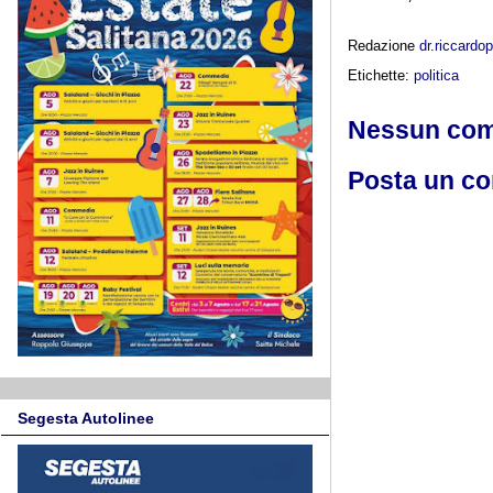
Redazione
dr.riccard
Etichette:
politica
Nessun co
Posta un c
Segesta Autolinee