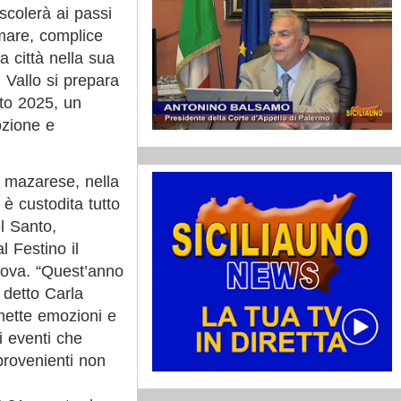
colerà ai passi
 mare, complice
 città nella sua
 Vallo si prepara
ito 2025, un
ozione e
o mazarese, nella
è custodita tutto
l Santo,
 Festino il
innova. “Quest’anno
 detto Carla
omette emozioni e
i eventi che
 provenienti non