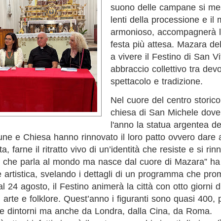
suono delle campane si mes
lenti della processione e il
armonioso, accompagnerà la
festa più attesa. Mazara del
a vivere il Festino di San V
abbraccio collettivo tra dev
spettacolo e tradizione.
Nel cuore del centro storic
chiesa di San Michele dove 
l'anno la statua argentea de
e e Chiesa hanno rinnovato il loro patto ovvero dare al
a, farne il ritratto vivo di un’identità che resiste e si r
e che parla al mondo ma nasce dal cuore di Mazara” ha
ce artistica, svelando i dettagli di un programma che pr
l 24 agosto, il Festino animerà la città con otto giorni d
, arte e folklore. Quest’anno i figuranti sono quasi 400,
e dintorni ma anche da Londra, dalla Cina, da Roma.