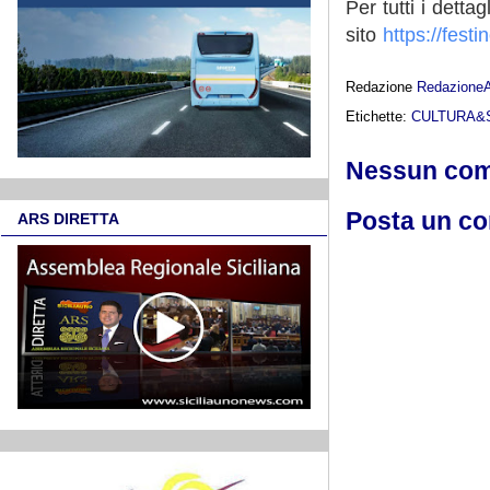
Per tutti i detta
sito
https://festi
Redazione
Redazione
Etichette:
CULTURA&
Nessun co
Posta un c
ARS DIRETTA