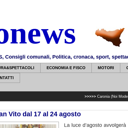
nonews
Consigli comunali, Politica, cronaca, sport, spettaco
URA&SPETTACOLI
ECONOMIA E FISCO
MOTORI
NTATTI
>>>>>
Caronia (Noi Moderati): “Basta val
an Vito dal 17 al 24 agosto
La luce d’agosto avvolgerà l