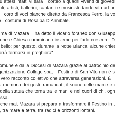
 attesi infatti vi sarà il corteo a quadri viventi di giov
nti, artisti, ballerini, cantanti e musicisti dando vita ad u
l coro di voci bianche diretto da Francesca Ferro, la vo
 i costumi di Rosalba D’Annibale.
anima di Mazara – ha detto il vicario foraneo don Giuse
ne e Chiesa camminano insieme per farlo crescere. D
 bello: per questo, durante la Notte Bianca, alcune chi
orrà fermarsi in preghiera”.
mune e dalla Diocesi di Mazara grazie al patrocinio de
organizzazione Collage spa, il Festino di San Vito non è 
 vero racconto collettivo che attraversa generazioni. È i
a memoria dei gesti tramandati, il suono delle marce e de
 della statua che torna tra le mani e nei cuori di chi, og
essa.
che mai, Mazara si prepara a trasformare il Festino in 
, tra mare e terra, tra radici e orizzonti lontani.