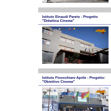
Istituto Einaudi Pareto - Progetto
"Didattica Cinema"
Istituto Finocchiaro Aprile - Progetto:
"Obiettivo Cinema"