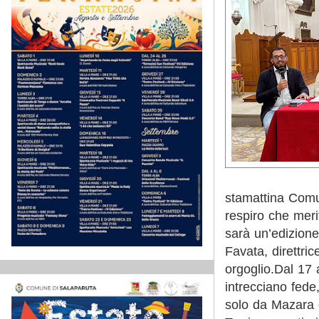
stamattina Comun
respiro che merit
sarà un’edizion
Favata, direttri
orgoglio.
Dal 17 a
intrecciano fede
solo da Mazara 