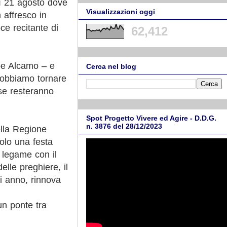
edì 21 agosto dove
Visualizzazioni oggi
n affresco in
ce recitante di
62,412
ppe Alcamo – e
Cerca nel blog
obbiamo tornare
ese resteranno
Spot Progetto Vivere ed Agire - D.D.G.
n. 3876 del 28/12/2023
lla Regione
solo una festa
l legame con il
lle preghiere, il
ni anno, rinnova
un ponte tra