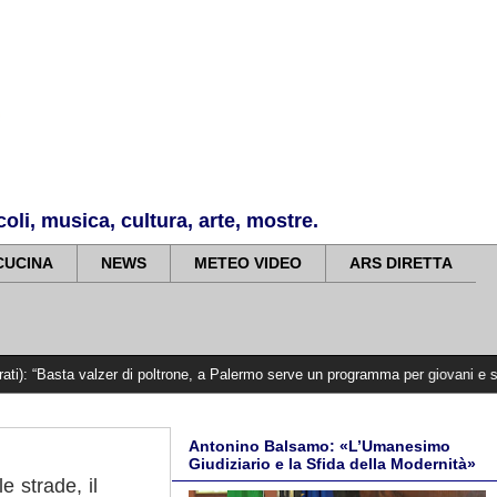
li, musica, cultura, arte, mostre.
CUCINA
NEWS
METEO VIDEO
ARS DIRETTA
zer di poltrone, a Palermo serve un programma per giovani e servizi efficienti - 
Antonino Balsamo: «L’Umanesimo
Giudiziario e la Sfida della Modernità»
e strade, il