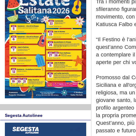
Tra i momenti più
sfileranno figura
movimento, con i
Katiusca Falbo e
“Il Festino è l’
quest’anno Comu
a contemplare il
aperte per chi v
Promosso dal Co
Siciliana e all'
religiosa, ma un
giovane santo, l
profilo argenteo
la propria prom
Segesta Autolinee
Quest’anno, più 
passato e futuro