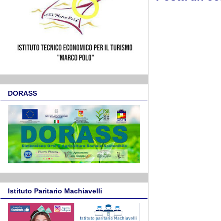
DORASS
Istituto Paritario Machiavelli