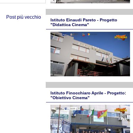
Post più vecchio
Istituto Einaudi Pareto - Progetto
"Didattica Cinema"
Istituto Finocchiaro Aprile - Progetto:
"Obiettivo Cinema"