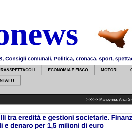
nonews
Consigli comunali, Politica, cronaca, sport, spettaco
URA&SPETTACOLI
ECONOMIA E FISCO
MOTORI
NTATTI
>>>>>
Manovrina, Anci Sicilia: “Apprezz
telli tra eredità e gestioni societarie. Fina
i e denaro per 1,5 milioni di euro