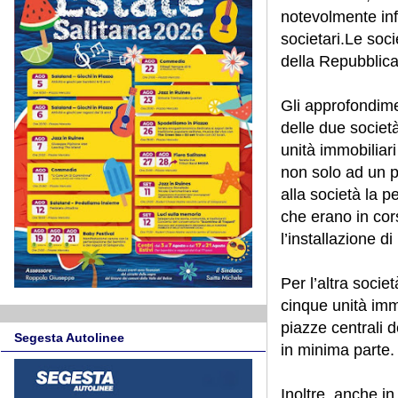
notevolmente inf
societari.
Le soci
della Repubblica 
Gli approfondime
delle due societ
unità immobiliari
non solo ad un 
alla società la p
che erano in cors
l’installazione di 
Per l’altra socie
cinque unità immo
piazze centrali d
Segesta Autolinee
in minima parte.
Inoltre, anche in