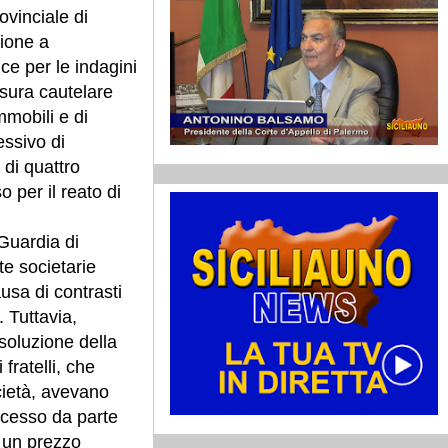
vinciale di
ione a
ce per le indagini
isura cautelare
mmobili e di
ssivo di
 di quattro
 per il reato di
 Guardia di
te societarie
usa di contrasti
. Tuttavia,
isoluzione della
fratelli, che
ocietà, avevano
recesso da parte
a un prezzo