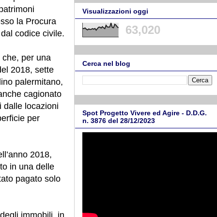
patrimoni
Visualizzazioni oggi
sso la Procura
63,020
dal codice civile.
e che, per una
Cerca nel blog
del 2018, sette
adino palermitano,
anche cagionato
i dalle locazioni
Spot Progetto Vivere ed Agire - D.D.G.
erficie per
n. 3876 del 28/12/2023
ell’anno 2018,
to in una delle
stato pagato solo
degli immobili, in