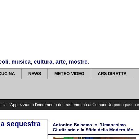
li, musica, cultura, arte, mostre.
CUCINA
NEWS
METEO VIDEO
ARS DIRETTA
iamo l’incremento dei trasferimenti ai Comuni Un primo passo importante che d
nza sequestra
Antonino Balsamo: «L’Umanesimo
Giudiziario e la Sfida della Modernità»