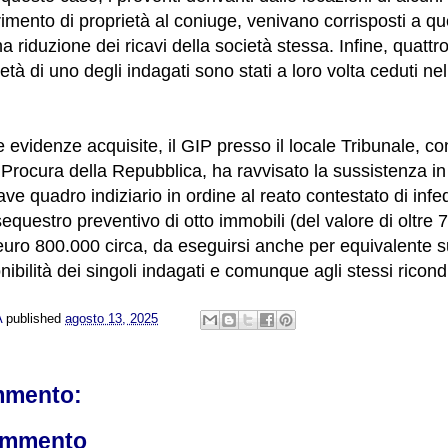
rimento di proprietà al coniuge, venivano corrisposti a qu
riduzione dei ricavi della società stessa. Infine, quattro
ietà di uno degli indagati sono stati a loro volta ceduti n
e evidenze acquisite, il GIP presso il locale Tribunale, c
a Procura della Repubblica, ha ravvisato la sussistenza in
ave quadro indiziario in ordine al reato contestato di infe
sequestro preventivo di otto immobili (del valore di oltre
uro 800.000 circa, da eseguirsi anche per equivalente sui
onibilità dei singoli indagati e comunque agli stessi ricondu
A
published
agosto 13, 2025
mmento:
ommento