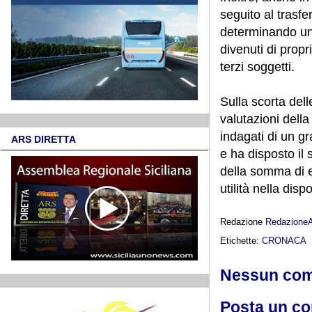
seguito al trasfe
determinando una 
divenuti di propr
terzi soggetti.
Sulla scorta dell
valutazioni dell
indagati di un gr
ARS DIRETTA
e ha disposto il 
della somma di e
utilità nella disp
Redazione
Redazione
Etichette:
CRONACA
Nessun co
Posta un c