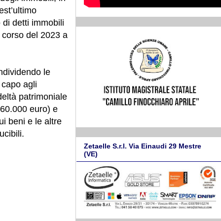
est’ultimo
 di detti immobili
el corso del 2023 a
ondividendo le
 capo agli
deltà patrimoniale
 760.000 euro) e
 beni e le altre
cibili.
Zetaelle S.r.l. Via Einaudi 29 Mestre
(VE)