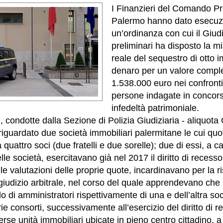
I Finanzieri del Comando Pro
Palermo hanno dato esecuz
un’ordinanza con cui il Giudi
preliminari ha disposto la m
reale del sequestro di otto i
denaro per un valore comple
1.538.000 euro nei confronti
persone indagate in concorso
infedeltà patrimoniale.
, condotte dalla Sezione di Polizia Giudiziaria - aliquota
iguardato due società immobiliari palermitane le cui quo
uattro soci (due fratelli e due sorelle); due di essi, a ca
lle società, esercitavano già nel 2017 il diritto di recesso
le valutazioni delle proprie quote, incardinavano per la r
iudizio arbitrale, nel corso del quale apprendevano che i 
olo di amministratori rispettivamente di una e dell’altra s
ie consorti, successivamente all’esercizio del diritto di 
verse unità immobiliari ubicate in pieno centro cittadino, 