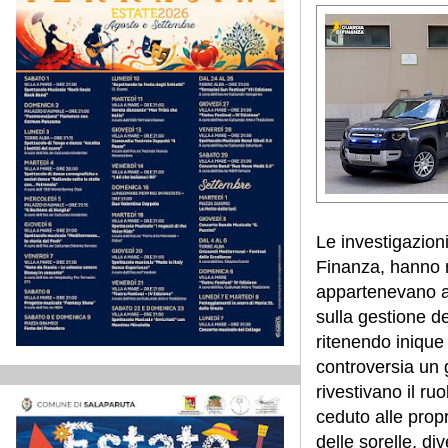
Le investigazioni
Finanza, hanno r
appartenevano a q
sulla gestione de
ritenendo inique 
controversia un g
rivestivano il ru
ceduto alle propr
delle sorelle, di