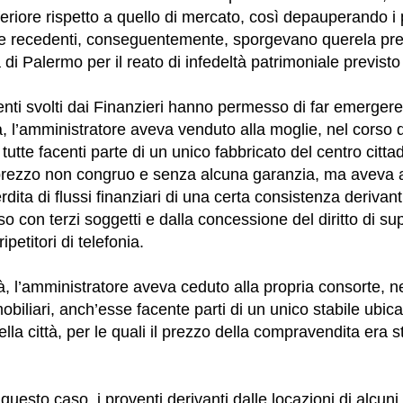
eriore rispetto a quello di mercato, così depauperando i 
e recedenti, conseguentemente, sporgevano querela pre
di Palermo per il reato di infedeltà patrimoniale previsto 
nti svolti dai Finanzieri hanno permesso di far emerger
à, l’amministratore aveva venduto alla moglie, nel corso 
 tutte facenti parte di un unico fabbricato del centro citt
prezzo non congruo e senza alcuna garanzia, ma aveva 
erdita di flussi finanziari di una certa consistenza derivant
o con terzi soggetti e dalla concessione del diritto di sup
ripetitori di telefonia.
tà, l’amministratore aveva ceduto alla propria consorte, n
biliari, anch’esse facente parti di un unico stabile ubica
ella città, per le quali il prezzo della compravendita era 
 questo caso, i proventi derivanti dalle locazioni di alcuni 