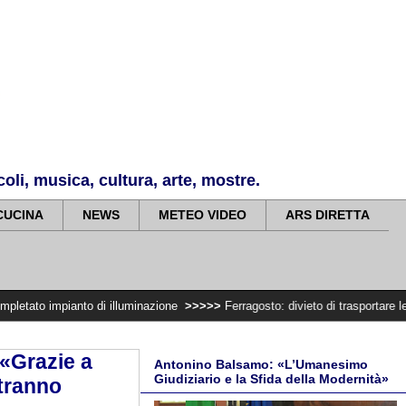
li, musica, cultura, arte, mostre.
CUCINA
NEWS
METEO VIDEO
ARS DIRETTA
nto di illuminazione
>>>>>
Ferragosto: divieto di trasportare legna e fare f
 «Grazie a
Antonino Balsamo: «L’Umanesimo
Giudiziario e la Sfida della Modernità»
otranno