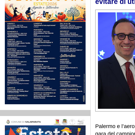
evitare di ut
Palermo e l’aer
gara del campion