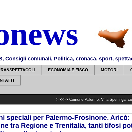
nonews
Consigli comunali, Politica, cronaca, sport, spettaco
URA&SPETTACOLI
ECONOMIA E FISCO
MOTORI
NTATTI
>>>>>
Comune Palermo: Villa Sperlinga, completato impia
eni speciali per Palermo-Frosinone. Aricò:
ne tra Regione e Trenitalia, tanti tifosi p