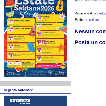
Redazione
dr.riccard
Etichette:
politica
Nessun co
Posta un c
Segesta Autolinee