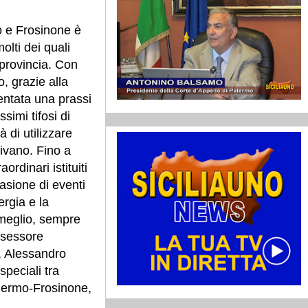
o e Frosinone è
olti dei quali
 provincia. Con
o, grazie alla
ventata una prassi
simi tifosi di
 di utilizzare
rivano. Fino a
aordinari istituiti
casione di eventi
ergia e la
 meglio, sempre
assessore
e, Alessandro
speciali tra
alermo-Frosinone,