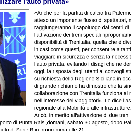
ilizzare l’auto privata»
«Anche per la partita di calcio tra Palerm
atteso un imponente flusso di spettatori, m
raggiungeranno il capoluogo dai centri di
l’attivazione dei treni speciali riproponiam
disponibilità di Trenitalia, quella che è di
in casi come questi, per consentire a tantis
viaggiare in sicurezza e senza la necessità
l’auto privata, evitando i disagi che ne de
oggi, la risposta degli utenti ai convogli str
su richiesta della Regione Siciliana in oc
di grande richiamo ha dimostro che la sin
collaborazione con Trenitalia funziona al
nell’interesse dei viaggiatori». Lo dice l’
regionale alla Mobilità e alle infrastruttur
Aricò, in merito all'attivazione di due treni 
oporto di Punta Raisi,domani, sabato 30 agosto, dopo P
ato di Serie B in programma alle 21.