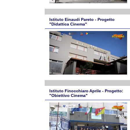
Istituto Einaudi Pareto - Progetto
"Didattica Cinema"
Istituto Finocchiaro Aprile - Progetto:
"Obiettivo Cinema"