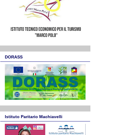
DORASS
Istituto Paritario Machiavelli