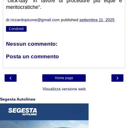
"click-day" in favore di procedure più eque e
meritocratiche”.
dr.riccardopicone@gmail.com
published
settembre 11, 2025
Condividi
Nessun commento:
Posta un commento
‹
›
Home page
Visualizza versione web
Segesta Autolinee