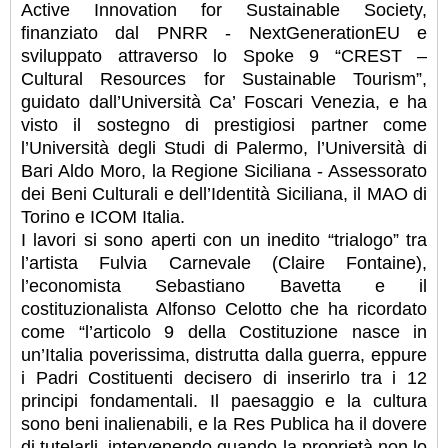
Active Innovation for Sustainable Society,
finanziato dal PNRR - NextGenerationEU e
sviluppato attraverso lo Spoke 9 “CREST –
Cultural Resources for Sustainable Tourism”,
guidato dall’Università Ca’ Foscari Venezia, e ha
visto il sostegno di prestigiosi partner come
l’Università degli Studi di Palermo, l’Università di
Bari Aldo Moro, la Regione Siciliana - Assessorato
dei Beni Culturali e dell’Identità Siciliana, il MAO di
Torino e ICOM Italia.
I lavori si sono aperti con un inedito “trialogo” tra
l’artista Fulvia Carnevale (Claire Fontaine),
l’economista Sebastiano Bavetta e il
costituzionalista Alfonso Celotto che ha ricordato
come “l’articolo 9 della Costituzione nasce in
un’Italia poverissima, distrutta dalla guerra, eppure
i Padri Costituenti decisero di inserirlo tra i 12
principi fondamentali. Il paesaggio e la cultura
sono beni inalienabili, e la Res Publica ha il dovere
di tutelarli, intervenendo quando la proprietà non lo