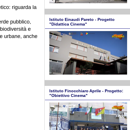
ico: riguarda la
Istituto Einaudi Pareto - Progetto
erde pubblico,
"Didattica Cinema"
biodiversità e
ree urbane, anche
Istituto Finocchiaro Aprile - Progetto:
"Obiettivo Cinema"