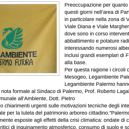
Preoccupazione per quanto 
questi giorni nell’area di P
in particolare nella zona di 
Viale Diana e Viale Margheri
dove sono in corso intervent
abbattimento e potature rad
interessando numerosi alberi
inclusi grandi esemplari di F
alla base.
Per questa ragione i circoli
Mesogeo, Legambiente Pal
Legambiente Palermo hanno 
a nota formale al Sindaco di Palermo, Prof. Roberto Lagal
munale all’Ambiente, Dott. Pietro
 chiarimenti urgenti sulle motivazioni tecniche degli inte
e per la tutela del patrimonio arboreo cittadino.
"Palermo
ente esposte agli effetti della crisi climatica: ondate di
i critici di inquinamento atmosferico, consumo di suolo e s