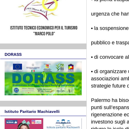
urgenza che han
• la sospensione 
pubblico e trasp
DORASS
• di convocare al
• di organizzare 
associazioni ambi
strategie future 
Palermo ha bisog
punti sull’espan
Istituto Paritario Machiavelli
rigenerazione ec
investono sugli 
ridurre le isole d