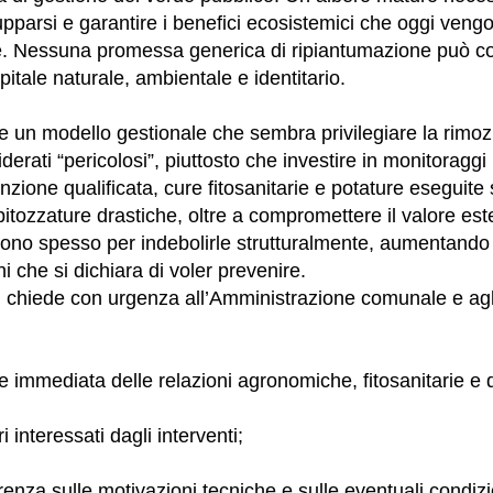
upparsi e garantire i benefici ecosistemici che oggi vengo
re. Nessuna promessa generica di ripiantumazione può 
apitale naturale, ambientale e identitario.
e un modello gestionale che sembra privilegiare la rimo
iderati “pericolosi”, piuttosto che investire in monitoraggi
zione qualificata, cure fitosanitarie e potature eseguite 
apitozzature drastiche, oltre a compromettere il valore est
scono spesso per indebolirle strutturalmente, aumentand
hi che si dichiara di voler prevenire.
 si chiede con urgenza all’Amministrazione comunale e agl
e immediata delle relazioni agronomiche, fitosanitarie e di
ri interessati dagli interventi;
renza sulle motivazioni tecniche e sulle eventuali condizi