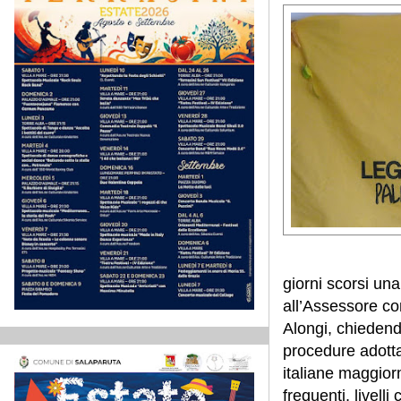
giorni scorsi un
all’Assessore co
Alongi, chiedendo
procedure adottat
italiane maggiorm
frequenti, livell