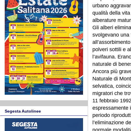
urbano aggravan
qualità della vit
alberature matur
Gli alberi elimin
svolgevano una 
all’assorbimento
polveri sottili e
l’avifauna. Erano
naturale di benes
Ancora più grave 
Naturale di Mont
selvatica, coinci
migratori che tr
11 febbraio 1992 
espressamente il
Segesta Autolinee
periodo riprodut
l’eliminazione de
normale modalità