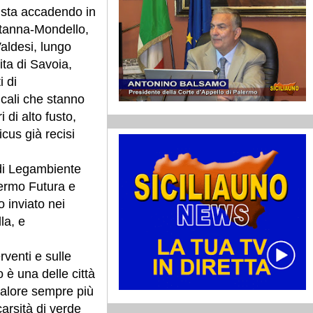
sta accadendo in
artanna-Mondello,
Valdesi, lungo
ta di Savoia,
i di
icali che stanno
 di alto fusto,
icus già recisi
 di Legambiente
ermo Futura e
inviato nei
la, e
rventi e sulle
 è una delle città
 calore sempre più
carsità di verde