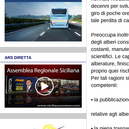
decenni per svil
giro di poche o
tale perdita di c
Preoccupa inoltr
degli alberi cons
costanti, manuten
scientifici. Le c
ARS DIRETTA
alberature, fini
proprio quei risc
Per tali ragioni
competenti:
• la pubblicazion
relative agli albe
• la piena traspa