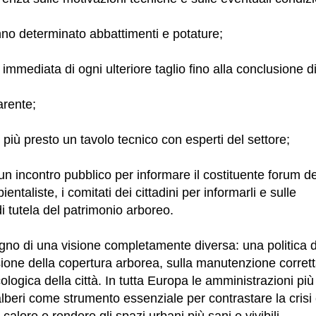
no determinato abbattimenti e potature;
immediata di ogni ulteriore taglio fino alla conclusione 
arente;
 più presto un tavolo tecnico con esperti del settore;
un incontro pubblico per informare il costituente forum de
entaliste, i comitati dei cittadini per informarli e sulle
di tutela del patrimonio arboreo.
no di una visione completamente diversa: una politica 
sione della copertura arborea, sulla manutenzione corrett
ologica della città. In tutta Europa le amministrazioni pi
alberi come strumento essenziale per contrastare la crisi 
i calore e rendere gli spazi urbani più sani e vivibili.