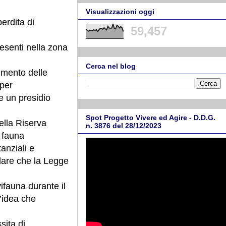
Visualizzazioni oggi
perdita di
59,457
resenti nella zona
Cerca nel blog
imento delle
 per
e un presidio
Spot Progetto Vivere ed Agire - D.D.G.
della Riserva
n. 3876 del 28/12/2023
 fauna
anziali e
rdare che la Legge
ifauna durante il
l’idea che
sita di