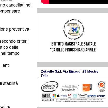
no cancellati nel
compensare
zione preventiva
secondo criteri
etico delle
o nel tempo
i enti
Zetaelle S.r.l. Via Einaudi 29 Mestre
(VE)
 stabilità
oni di