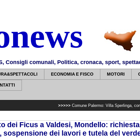
nonews
Consigli comunali, Politica, cronaca, sport, spettaco
URA&SPETTACOLI
ECONOMIA E FISCO
MOTORI
NTATTI
>>>>>
Comune Palermo: Villa Sperlinga, completato impiant
 dei Ficus a Valdesi, Mondello: richiesta
 sospensione dei lavori e tutela del verd