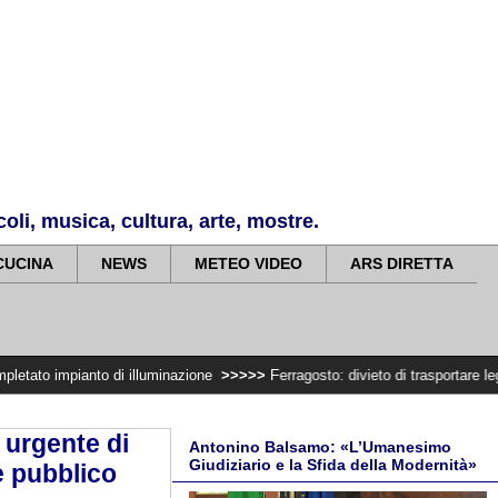
li, musica, cultura, arte, mostre.
CUCINA
NEWS
METEO VIDEO
ARS DIRETTA
o di illuminazione
>>>>>
Ferragosto: divieto di trasportare legna e fare fal
 urgente di
Antonino Balsamo: «L’Umanesimo
Giudiziario e la Sfida della Modernità»
e pubblico