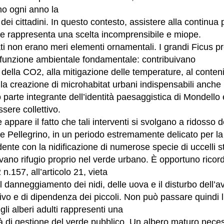
o ogni anno la
a dei cittadini. In questo contesto, assistere alla continua 
e rappresenta una scelta incomprensibile e miope.
ati non erano meri elementi ornamentali. I grandi Ficus p
funzione ambientale fondamentale: contribuivano
 della CO2, alla mitigazione delle temperature, al conten
 alla creazione di microhabitat urbani indispensabili anche
 parte integrante dell’identità paesaggistica di Mondello 
sere collettivo.
appare il fatto che tali interventi si svolgano a ridosso 
e Pellegrino, in un periodo estremamente delicato per la
dente con la nidificazione di numerose specie di uccelli st
ovano rifugio proprio nel verde urbano. È opportuno rico
n.157, all’articolo 21, vieta
 danneggiamento dei nidi, delle uova e il disturbo dell’av
tivo e di dipendenza dei piccoli. Non può passare quindi 
gli alberi adulti rappresenti una
 di gestione del verde pubblico. Un albero maturo neces