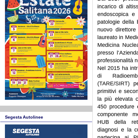
incarico di alti
endoscopica e r
patologie della 
nuovo direttore
laureato in Medi
Medicina Nuclea
presso l’Aziend
professionalità 
Nel 2015 ha intr
di Radioembol
(TARE/SIRT) pe
primitivi e seco
la più elevata c
450 procedure 
componente me
Segesta Autolinee
HUB della rete
diagnosi e la c
partecipa ai PD