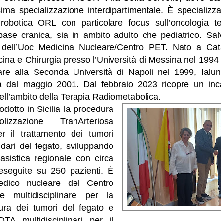
ssima specializzazione interdipartimentale. È specializza
obotica ORL con particolare focus sull’oncologia tes
base cranica, sia in ambito adulto che pediatrico. Salv
 dell’Uoc Medicina Nucleare/Centro PET. Nato a Cata
cina e Chirurgia presso l’Università di Messina nel 1994 
re alla Seconda Università di Napoli nel 1999, Ialun
a dal maggio 2001. Dal febbraio 2023 ricopre un inca
nell’ambito della Terapia Radiometabolica.
odotto in Sicilia la procedura
izzazione TranArteriosa
r il trattamento dei tumori
ndari del fegato, sviluppando
asistica regionale con circa
eseguite su 250 pazienti. È
dico nucleare del Centro
 multidisciplinare per la
ura dei tumori del fegato e
TA multidisciplinari per il