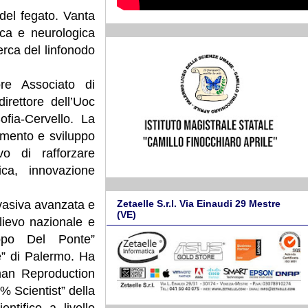
del fegato. Vanta
ica e neurologica
cerca del linfonodo
re Associato di
irettore dell’Uoc
ofia-Cervello. La
amento e sviluppo
vo di rafforzare
fica, innovazione
Zetaelle S.r.l. Via Einaudi 29 Mestre
nvasiva avanzata e
(VE)
lievo nazionale e
lippo Del Ponte”
ne” di Palermo. Ha
uman Reproduction
% Scientist” della
ntifico a livello