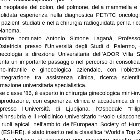
le neoplasie del colon, del polmone, della mammella e 
solidata esperienza nella diagnostica PET/TC oncolog
pazienti studiati e nella chirurgia radioguidata per la ri
melanoma.
inoltre nominato Antonio Simone Laganà, Professo
stetricia presso l’Università degli Studi di Palermo, d
necologia a direzione Universitaria dell’AOOR Villa S
nta un importante passaggio nel percorso di consolid
no-infantile e ginecologica aziendale, con l’obietti
’integrazione tra assistenza clinica, ricerca scienti
mazione universitaria specialistica.
e classe ’86, è esperto in chirurgia ginecologica mini-i
riproduzione, con esperienza clinica e accademica di ri
 presso l’Università di Ljubljana, l’Ospedale “Fi
dell’Insubria e il Policlinico Universitario “Paolo Giacco
to ruoli apicali nell’ambito dell’European Society of H
ESHRE), è stato inserito nella classifica “World’s Top 2
sity, dedicata ai ricercatori con maggiore impatto scie