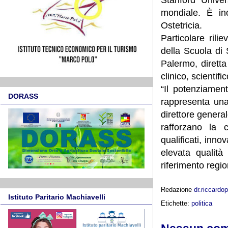
mondiale. È ino
Ostetricia.
Particolare ril
della Scuola di 
Palermo, diretta
clinico, scientifi
“Il potenziamen
DORASS
rappresenta una 
direttore gener
rafforzano la c
qualificati, innov
elevata qualità
riferimento regio
Redazione
dr.riccard
Istituto Paritario Machiavelli
Etichette:
politica