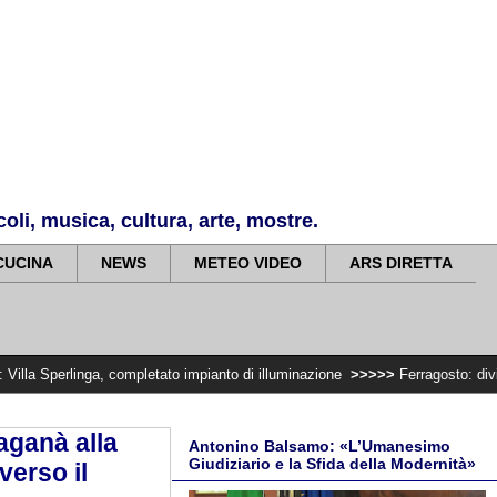
li, musica, cultura, arte, mostre.
CUCINA
NEWS
METEO VIDEO
ARS DIRETTA
, completato impianto di illuminazione
>>>>>
Ferragosto: divieto di trasport
aganà alla
Antonino Balsamo: «L’Umanesimo
Giudiziario e la Sfida della Modernità»
verso il