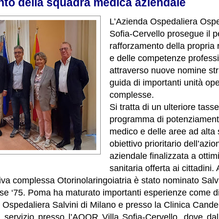
to della squadra medica aziendale
L’Azienda Ospedaliera Ospeda
Sofia-Cervello prosegue il p
rafforzamento della propria 
e delle competenze professi
attraverso nuove nomine str
guida di importanti unità ope
complesse.
Si tratta di un ulteriore tass
programma di potenziamento
medico e delle aree ad alta 
obiettivo prioritario dell’azi
aziendale finalizzata a ottim
sanitaria offerta ai cittadini.
tiva complessa Otorinolaringoiatria è stato nominato Sa
sse ‘75. Poma ha maturato importanti esperienze come d
 Ospedaliera Salvini di Milano e presso la Clinica Cande
 servizio presso l’AOOR Villa Sofia-Cervello, dove da