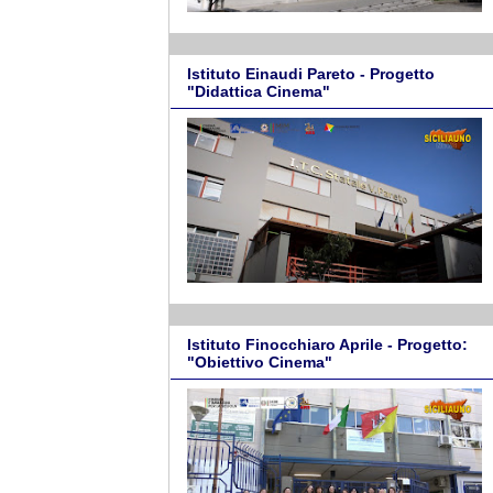
Istituto Einaudi Pareto - Progetto
"Didattica Cinema"
Istituto Finocchiaro Aprile - Progetto:
"Obiettivo Cinema"