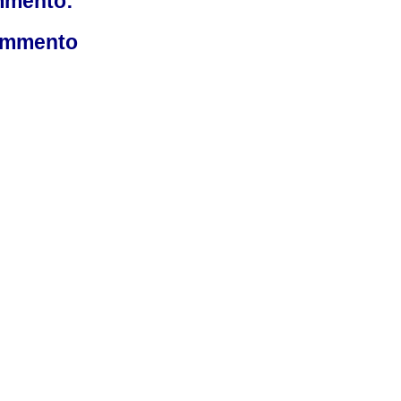
mmento:
ommento