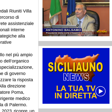
li Riuniti Villa
ercorso di
rete assistenziale
onali interne
ategiche alla
rative
ello nel più ampio
 dell’organico
specializzazione,
one di governo
izzare la risposta
 Alla direzione
lvatore Poma,
irigente medico
la di Palermo.
l 2023 ricopre un