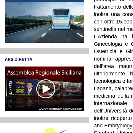
trattamento del
inoltre una con
con oltre 15.000 
sentinella nel 
L’Azienda ha 
Ginecologia e O
Ostetricia e Gi
nomina rapprese
ARS DIRETTA
dell’area mater
ulteriormente l
tecnologica e for
Laganà, calabres
medicina della 
internazionale
dell’Università 
inoltre ricoper
and Embryology (
Stanford Univer