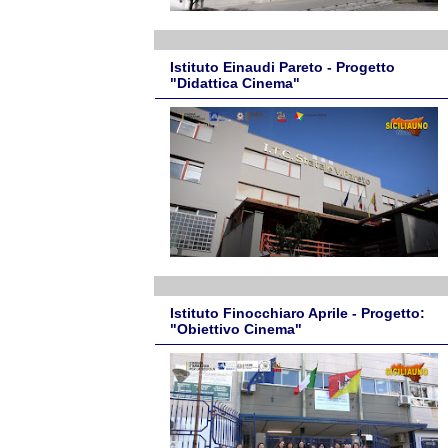
Istituto Einaudi Pareto - Progetto
"Didattica Cinema"
Istituto Finocchiaro Aprile - Progetto:
"Obiettivo Cinema"