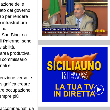
icazione delle
viato dal governo
sap per rendere
e infrastrutture
tina,
a San Biagio a
 di Palermo, sono
viabilità,
’area produttiva.
il commissario
nali e
tenzione verso le
i significa creare
rare occupazione.
sempre più
re accompagnati da