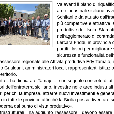
Va avanti il piano di riqualif
aree industriali siciliane av
Schifani e da attuato dall'Ir
più competitive e attrattive l
produttive dell’Isola. Stamat
nell’agglomerato di contrad
Lercara Friddi, in provincia
partiti i lavori per migliorare 
sicurezza e funzionalità dell
’assessore regionale alle Attività produttive Edy Tamajo, 
lo Gualdani, amministratori locali, rappresentanti istituzio
erritorio.
to – ha dichiarato Tamajo – è un segnale concreto di at
ori dell’entroterra siciliano. Investire nelle aree industrial
ori per chi fa impresa, attrarre nuovi investimenti e gene
 in tutte le province affinché la Sicilia possa diventare 
derna dal punto di vista produttivo».
infrastrutturali - ha aggiunto l'assessore - devono esse