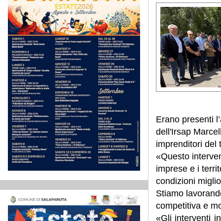
Erano presenti l
dell'Irsap Marcel
imprenditori del t
«Questo interven
imprese e i territ
condizioni migli
Stiamo lavorando
competitiva e mo
«Gli interventi 