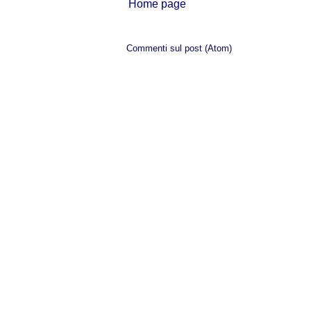
Home page
Iscriviti a:
Commenti sul post (Atom)