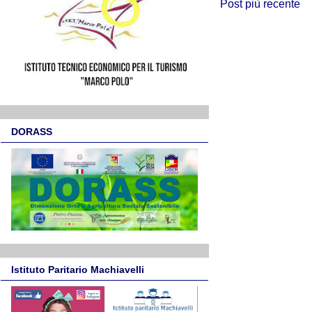
Post più recente
DORASS
Istituto Paritario Machiavelli