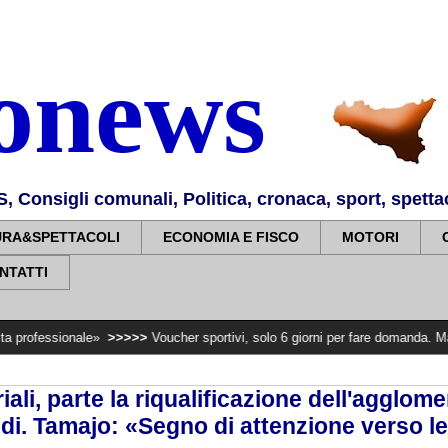
nonews
Consigli comunali, Politica, cronaca, sport, spettaco
URA&SPETTACOLI
ECONOMIA E FISCO
MOTORI
NTATTI
e»
>>>>>
Voucher sportivi, solo 6 giorni per fare domanda. Marano “Regione 
iali, parte la riqualificazione dell'agglome
ddi. Tamajo: «Segno di attenzione verso l