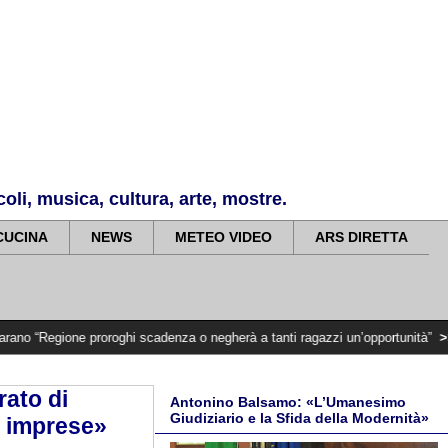
li, musica, cultura, arte, mostre.
CUCINA
NEWS
METEO VIDEO
ARS DIRETTA
proroghi scadenza o negherà a tanti ragazzi un’opportunità”
>>>>>
Regione, 
rato di
Antonino Balsamo: «L’Umanesimo
Giudiziario e la Sfida della Modernità»
e imprese»