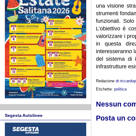
una visione stra
strumenti fondame
funzionali. Solo
L’obiettivo è co
valorizzare i pro
in questa direz
interesseranno la
del sistema di 
infrastrutture esi
Redazione
dr.riccard
Etichette:
politica
Nessun co
Segesta Autolinee
Posta un c