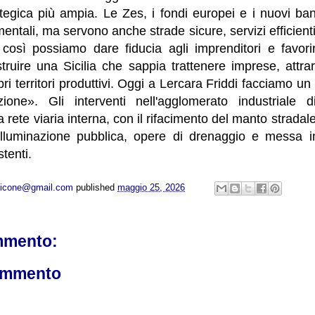
tegica più ampia. Le Zes, i fondi europei e i nuovi ban
ntali, ma servono anche strade sicure, servizi efficienti 
 così possiamo dare fiducia agli imprenditori e favorir
struire una Sicilia che sappia trattenere imprese, attra
pri territori produttivi. Oggi a Lercara Friddi facciamo u
ione». Gli interventi nell'agglomerato industriale d
 rete viaria interna, con il rifacimento del manto stradal
illuminazione pubblica, opere di drenaggio e messa i
stenti.
opicone@gmail.com
published
maggio 25, 2026
mmento:
ommento