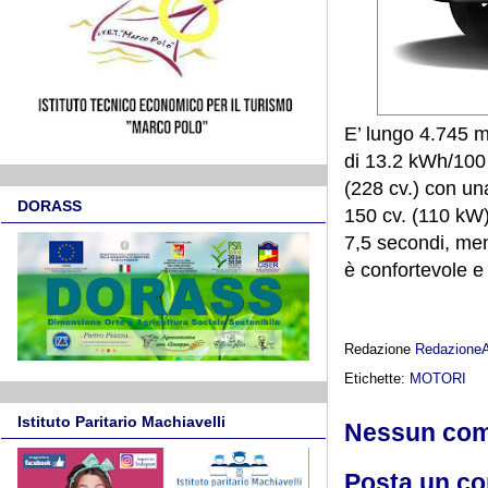
E’ lungo 4.745 
di 13.2 kWh/100
(228 cv.) con u
DORASS
150 cv. (110 kW
7,5 secondi, men
è confortevole e 
Redazione
Redazione
Etichette:
MOTORI
Istituto Paritario Machiavelli
Nessun co
Posta un c