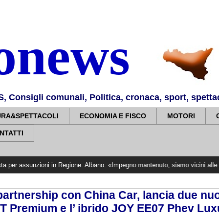
nonews
Consigli comunali, Politica, cronaca, sport, spettaco
URA&SPETTACOLI
ECONOMIA E FISCO
MOTORI
NTATTI
ioni in Regione. Albano: «Impegno mantenuto, siamo vicini alle vittime»
>>>>
artnership con China Car, lancia due nuov
T Premium e l’ ibrido JOY EE07 Phev Lux