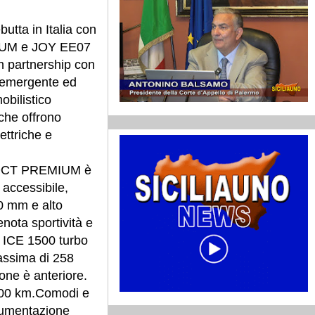
utta in Italia con
IUM e JOY EE07
n partnership con
 emergente ed
obilistico
 che offrono
lettriche e
 DCT PREMIUM è
accessibile,
0 mm e alto
nota sportività e
e ICE 1500 turbo
massima di 258
one è anteriore.
100 km.
Comodi e
strumentazione