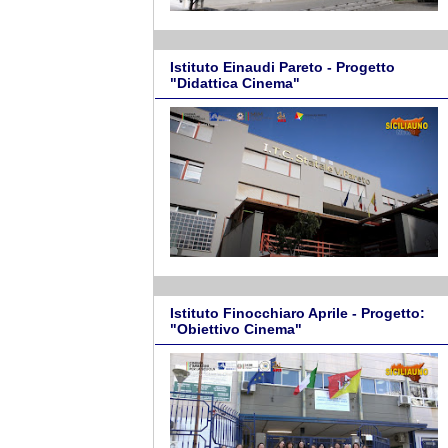
Istituto Einaudi Pareto - Progetto
"Didattica Cinema"
Istituto Finocchiaro Aprile - Progetto:
"Obiettivo Cinema"