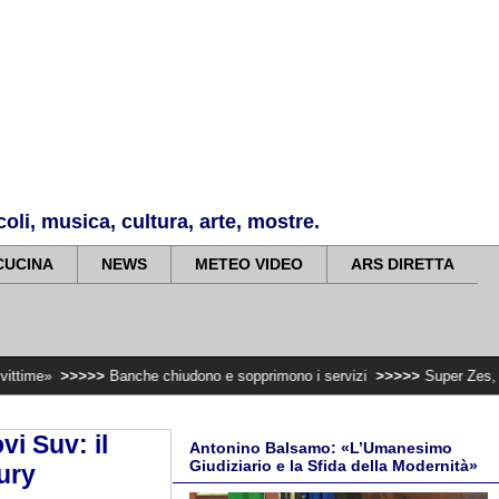
li, musica, cultura, arte, mostre.
CUCINA
NEWS
METEO VIDEO
ARS DIRETTA
>
Banche chiudono e sopprimono i servizi
>>>>>
Super Zes, governo Schifani 
i Suv: il
Antonino Balsamo: «L’Umanesimo
Giudiziario e la Sfida della Modernità»
ury