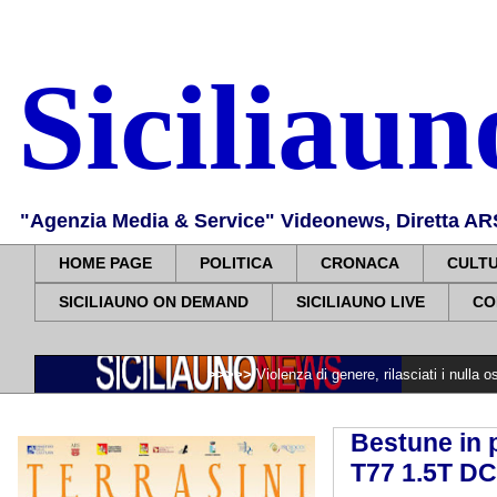
Siciliau
"Agenzia Media & Service" Videonews, Diretta ARS, 
HOME PAGE
POLITICA
CRONACA
CULT
SICILIAUNO ON DEMAND
SICILIAUNO LIVE
CO
>>>>>
Violenza di genere, rilasciati i nulla osta per assunz
Bestune in p
T77 1.5T DC