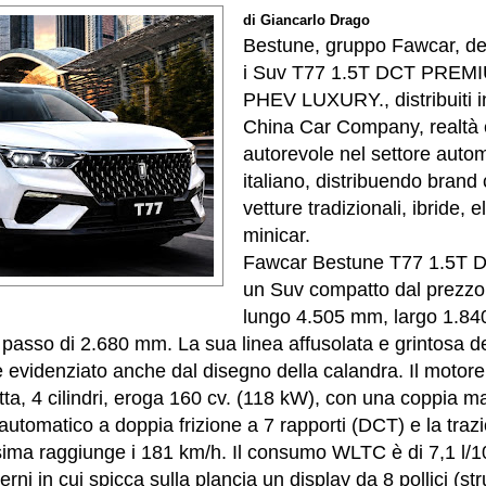
di Giancarlo Drago
Bestune, gruppo Fawcar, deb
i Suv T77 1.5T DCT PREM
PHEV LUXURY., distribuiti i
China Car Company, realtà
autorevole nel settore autom
italiano, distribuendo brand
vetture tradizionali, ibride, e
minicar.
Fawcar Bestune T77 1.5T
un Suv compatto dal prezzo 
lungo 4.505 mm, largo 1.84
passo di 2.680 mm. La sua linea affusolata e grintosa de
 evidenziato anche dal disegno della calandra. Il motor
etta, 4 cilindri, eroga 160 cv. (118 kW), con una coppia 
automatico a doppia frizione a 7 rapporti (DCT) e la trazi
sima raggiunge i 181 km/h. Il consumo WLTC è di 7,1 l/
nterni in cui spicca sulla plancia un display da 8 pollici (