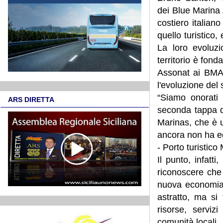
dei Blue Marina Aw
costiero italian
quello turistico
La loro evoluzi
territorio è fon
Assonat ai BMA 
l'evoluzione del 
“Siamo onorati 
ARS DIRETTA
seconda tappa d
Marinas, che è u
ancora non ha eg
- Porto turistico
Il punto, infatt
riconoscere che
nuova economia 
astratto, ma si 
risorse, servizi
comunità locali.