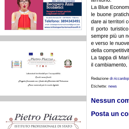
La Blue Economy,
le buone pratich
dare ai territor
Il porto turist
sempre più un no
e verso le nuove
della competitivit
La tappa di Mari
il cambiamento, 
Redazione
dr.riccard
Etichette:
news
Nessun co
Posta un c