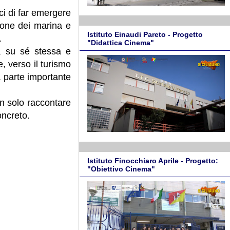
i di far emergere
zione dei marina e
Istituto Einaudi Pareto - Progetto
.
"Didattica Cinema"
sa su sé stessa e
, verso il turismo
a parte importante
on solo raccontare
oncreto.
Istituto Finocchiaro Aprile - Progetto:
"Obiettivo Cinema"