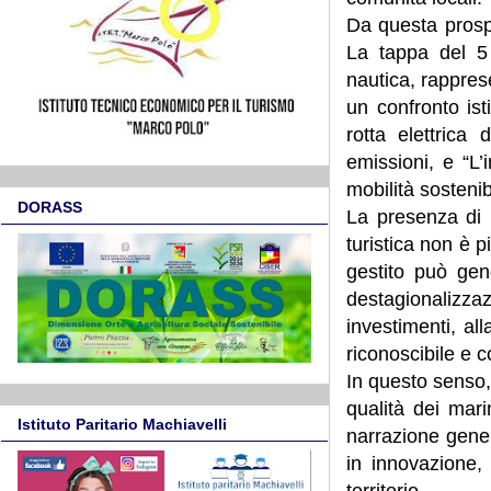
Da questa prosp
La tappa del 5 
nautica, rappres
un confronto isti
rotta elettrica
emissioni, e “L’
mobilità sostenib
DORASS
La presenza di i
turistica non è p
gestito può gen
destagionalizzazi
investimenti, al
riconoscibile e c
In questo senso,
qualità dei mar
Istituto Paritario Machiavelli
narrazione gener
in innovazione, 
territorio.