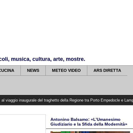
li, musica, cultura, arte, mostre.
CUCINA
NEWS
METEO VIDEO
ARS DIRETTA
augurale del traghetto della Regione tra Porto Empedocle e Lampedusa: «Trasfor
Antonino Balsamo: «L’Umanesimo
Giudiziario e la Sfida della Modernità»