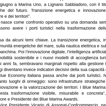
iugno a Marina Uno, a Lignano Sabbiadoro, con il titolo
iche del futuro. Transizione energetica e innovazio
e e dei territori”.
 nasce come confronto operativo su una domanda semp
sono avere i porti turistici nella trasformazione de
a da alcuni temi chiave. La transizione energetica, inn
omunità energetiche del mare, sulla nautica elettrica e su
banchina. Poi l’innovazione digitale, l’intelligenza artifici
obilità sostenibile e i nuovi modelli di accoglienza tur
i anni fa, sembravano marginali rispetto alla gestione 
i diventano invece indicatori decisivi della sua capacità 
 Blue Economy italiana passa anche dai porti turistici.
tanto luoghi di ormeggio: sono infrastrutture strategiche 
’innovazione e la valorizzazione dei territori. I Blue Mar
sta trasformazione visibile, misurabile e concreta”,
tore e Presidente dei Blue Marina Awards.
Vice Presidente Vicario di Assonat-Confcommercio, part