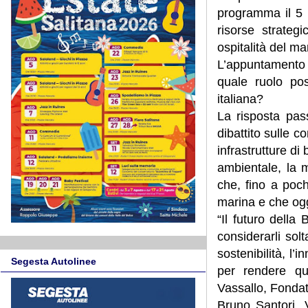
programma il 5 g
risorse strateg
ospitalità del mar
L’appuntamento
quale ruolo pos
italiana?
La risposta pass
dibattito sulle c
infrastrutture di 
ambientale, la m
che, fino a poch
marina e che ogg
“Il futuro della
considerarli sol
sostenibilità, l
Segesta Autolinee
per rendere que
Vassallo, Fonda
Bruno Santori, 