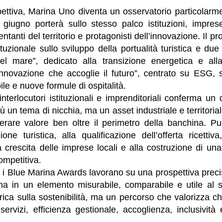
ettiva, Marina Uno diventa un osservatorio particolarme
giugno porterà sullo stesso palco istituzioni, imprese
entanti del territorio e protagonisti dell’innovazione. Il
tuzionale sullo sviluppo della portualità turistica e due 
 del mare”, dedicato alla transizione energetica e al
innovazione che accoglie il futuro”, centrato su ESG, ser
ile e nuove formule di ospitalità.
nterlocutori istituzionali e imprenditoriali conferma un d
iù un tema di nicchia, ma un asset industriale e territori
erare valore ben oltre il perimetro della banchina. Può
one turistica, alla qualificazione dell’offerta ricettiva,
la crescita delle imprese locali e alla costruzione di un
ompetitiva.
 i Blue Marina Awards lavorano su una prospettiva preci
ina in un elemento misurabile, comparabile e utile al
ica sulla sostenibilità, ma un percorso che valorizza c
servizi, efficienza gestionale, accoglienza, inclusività