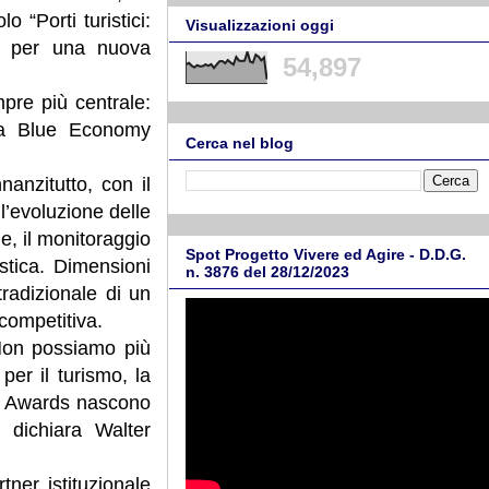
 “Porti turistici:
Visualizzazioni oggi
ne per una nuova
54,897
re più centrale:
lla Blue Economy
Cerca nel blog
anzitutto, con il
ll’evoluzione delle
ale, il monitoraggio
Spot Progetto Vivere ed Agire - D.D.G.
istica. Dimensioni
n. 3876 del 28/12/2023
tradizionale di un
competitiva.
 Non possiamo più
per il turismo, la
ina Awards nascono
 dichiara Walter
ner istituzionale