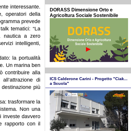
nte interessante.
DORASS Dimensione Orto e
, operatori della
Agricoltura Sociale Sostenibile
 programma prevede
talk tematici: “La
la nautica a zero
vizi intelligenti,
ato: la portualità
ale. Un marina ben
 contribuire alla
ICS Calderone Carini - Progetto "Ciak...
 all’attrazione di
a Scuola"
a destinazione più
sa: trasformare la
 sistema. Non una
hi investe davvero
 e rapporto con il