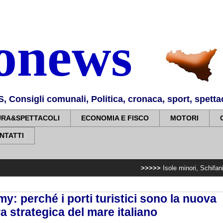
nonews
Consigli comunali, Politica, cronaca, sport, spettaco
URA&SPETTACOLI
ECONOMIA E FISCO
MOTORI
NTATTI
>>>>>
Isole minori, Schifani al viaggio in
: perché i porti turistici sono la nuova
ra strategica del mare italiano