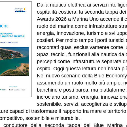
Dalla nautica elettrica ai servizi intellig
ospitalità costiera: la seconda tappa de
Awards 2026 a Marina Uno accende il c
ruolo dei marina come infrastrutture str
energia, innovazione, turismo e sviluppo 
costieri. Per molto tempo i porti turistici
raccontati quasi esclusivamente come l
Spazi tecnici, funzionali alla nautica da
percepiti come infrastrutture separate dal
ospita. Oggi questa lettura non basta pi
Nel nuovo scenario della Blue Economy,
assumendo un ruolo molto più ampio: n
banchine e posti barca, ma piattaforme i
incrociano turismo, energia, innovazione
sostenibile, servizi, accoglienza e svilup
tture capaci di trasformare il rapporto tra mare e territori
mpetitivo, sostenibile e misurabile.
lo conduttore della seconda tappa dei Blue Marina