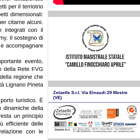
ti per il terriotrio
etti dimensionali:
er citarne alcuni.
 integrati con il
my. Il sostegno di
he e accompagnare
portante evento,
ne della Rete FVG
 della regione che
età Lignano Pineta
Zetaelle S.r.l. Via Einaudi 29 Mestre
(VE)
orto turistico. È
ù dinamiche della
esta un principio
ù efficiente delle
, relazione con le