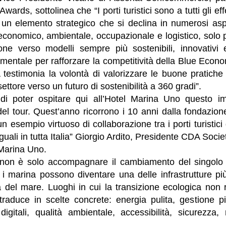
ards, sottolinea che “I porti turistici sono a tutti gli effet
o un elemento strategico che si declina in numerosi asp
, economico, ambientale, occupazionale e logistico, solo p
one verso modelli sempre più sostenibili, innovativi e
damentale per rafforzare la competitività della Blue Econo
testimonia la volontà di valorizzare le buone pratic
settore verso un futuro di sostenibilità a 360 gradi”.
di poter ospitare qui all’Hotel Marina Uno questo im
el tour. Quest’anno ricorrono i 10 anni dalla fondazio
n esempio virtuoso di collaborazione tra i porti turistici
uali in tutta Italia” Giorgio Ardito, Presidente CDA Soci
 Marina Uno.
i, non è solo accompagnare il cambiamento del singolo p
 i marina possono diventare una delle infrastrutture pi
del mare. Luoghi in cui la transizione ecologica non r
traduce in scelte concrete: energia pulita, gestione pi
 digitali, qualità ambientale, accessibilità, sicurezza