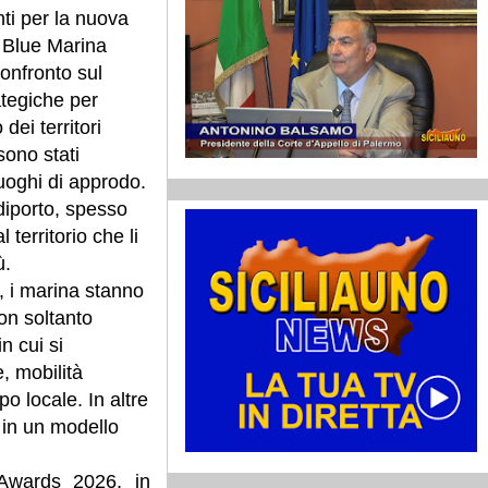
enti per la nuova
i Blue Marina
onfronto sul
ategiche per
dei territori
 sono stati
uoghi di approdo.
 diporto, spesso
 territorio che li
ù.
 i marina stanno
on soltanto
n cui si
, mobilità
po locale. In altre
o in un modello
 Awards 2026, in