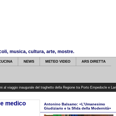
li, musica, cultura, arte, mostre.
CUCINA
NEWS
METEO VIDEO
ARS DIRETTA
naugurale del traghetto della Regione tra Porto Empedocle e Lampedusa: «Trasfo
ne medico
Antonino Balsamo: «L’Umanesimo
Giudiziario e la Sfida della Modernità»