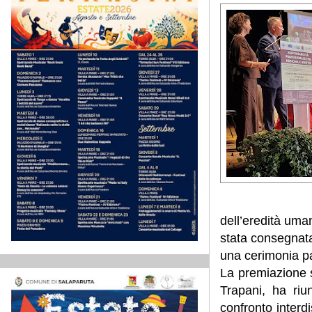
dell’eredità uma
stata consegnat
una cerimonia pa
La premiazione s
Trapani, ha riu
confronto interdi