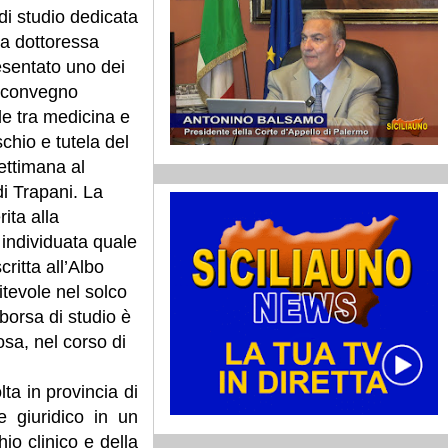
di studio dedicata
a dottoressa
sentato uno dei
l convegno
le tra medicina e
schio e tutela del
settimana al
 Trapani. La
ita alla
 individuata quale
ritta all’Albo
itevole nel solco
borsa di studio è
sa, nel corso di
ta in provincia di
e giuridico in un
hio clinico e della