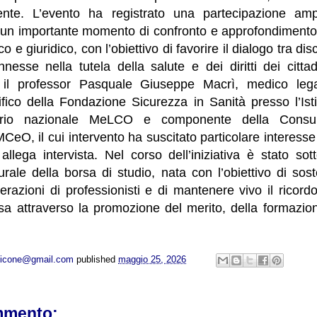
ente. L’evento ha registrato una partecipazione ampi
un importante momento di confronto e approfondimento t
e giuridico, con l’obiettivo di favorire il dialogo tra di
nesse nella tutela della salute e dei diritti dei cittadi
 il professor Pasquale Giuseppe Macrì, medico leg
fico della Fondazione Sicurezza in Sanità presso l’Isti
tario nazionale MeLCO e componente della Consul
O, il cui intervento ha suscitato particolare interesse t
allega intervista. Nel corso dell’iniziativa è stato sott
urale della borsa di studio, nata con l’obiettivo di sos
razioni di professionisti e di mantenere vivo il ricord
 attraverso la promozione del merito, della formazio
opicone@gmail.com
published
maggio 25, 2026
mmento: