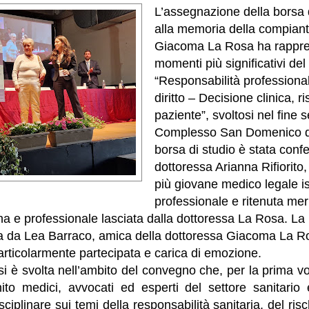
L’assegnazione della borsa 
alla memoria della compiant
Giacoma La Rosa ha rappre
momenti più significativi de
“Responsabilità professiona
diritto – Decisione clinica, ri
paziente”, svoltosi nel fine 
Complesso San Domenico di
borsa di studio è stata confer
dottoressa Arianna Rifiorito,
più giovane medico legale isc
professionale e ritenuta mer
na e professionale lasciata dalla dottoressa La Rosa. La 
a da Lea Barraco, amica della dottoressa Giacoma La Ro
rticolarmente partecipata e carica di emozione.
i è svolta nell’ambito del convegno che, per la prima vol
nito medici, avvocati ed esperti del settore sanitario 
sciplinare sui temi della responsabilità sanitaria, del risc