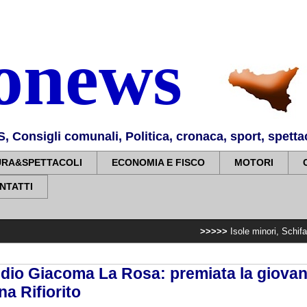
nonews
Consigli comunali, Politica, cronaca, sport, spettaco
URA&SPETTACOLI
ECONOMIA E FISCO
MOTORI
NTATTI
>>>>>
Isole minori, Schifani al viaggio i
udio Giacoma La Rosa: premiata la giova
na Rifiorito