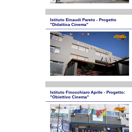
Istituto Einaudi Pareto - Progetto
"Didattica Cinema"
Istituto Finocchiaro Aprile - Progetto:
"Obiettivo Cinema"