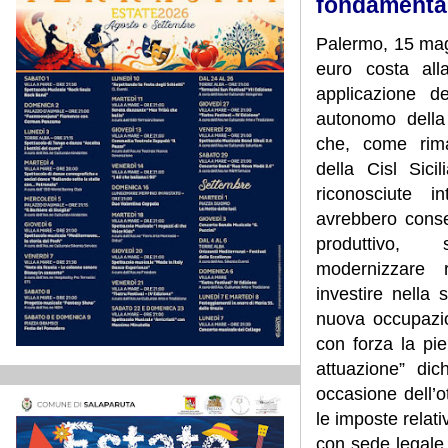
fondamentali
Palermo, 15 magg
euro costa all
applicazione de
autonomo della
che, come rima
della Cisl Sic
riconosciute i
avrebbero consen
produttivo,
modernizzare r
investire nella 
nuova occupazio
con forza la pi
attuazione” dic
occasione dell’o
le imposte relati
con sede legale f