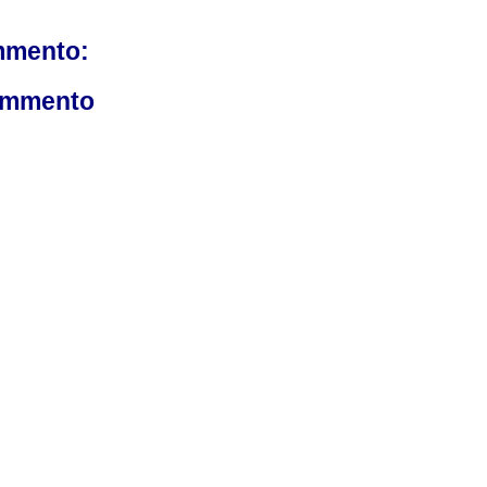
mmento:
ommento