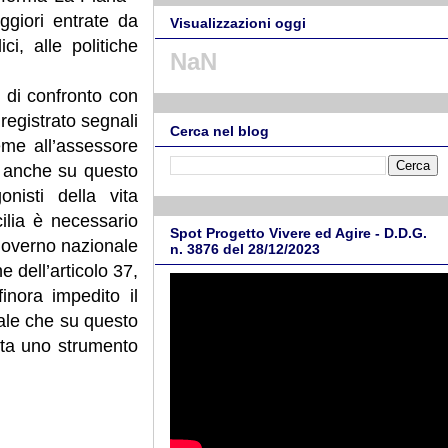
giori entrate da
Visualizzazioni oggi
ci, alle politiche
NaN
er di confronto con
registrato segnali
Cerca nel blog
eme all’assessore
a anche su questo
nisti della vita
cilia è necessario
Spot Progetto Vivere ed Agire - D.D.G.
Governo nazionale
n. 3876 del 28/12/2023
e dell’articolo 37,
finora impedito il
ale che su questo
nta uno strumento