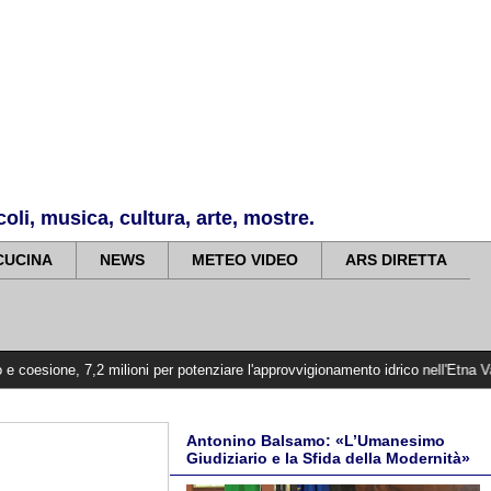
li, musica, cultura, arte, mostre.
CUCINA
NEWS
METEO VIDEO
ARS DIRETTA
2 milioni per potenziare l'approvvigionamento idrico nell'Etna Valley
>>>>>
V
Antonino Balsamo: «L’Umanesimo
Giudiziario e la Sfida della Modernità»