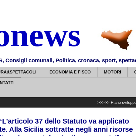
nonews
Consigli comunali, Politica, cronaca, sport, spettaco
URA&SPETTACOLI
ECONOMIA E FISCO
MOTORI
NTATTI
>>>>>
Piano sviluppo e coesione, 7,
 “L’articolo 37 dello Statuto va applicato
e. Alla Sicilia sottratte negli anni risorse