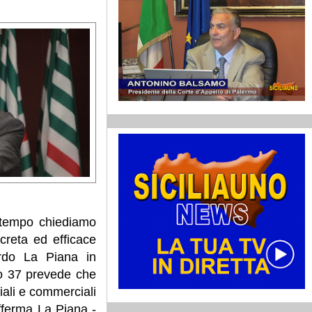
a tempo chiediamo
creta ed efficace
nardo La Piana in
olo 37 prevede che
riali e commerciali
afferma La Piana -