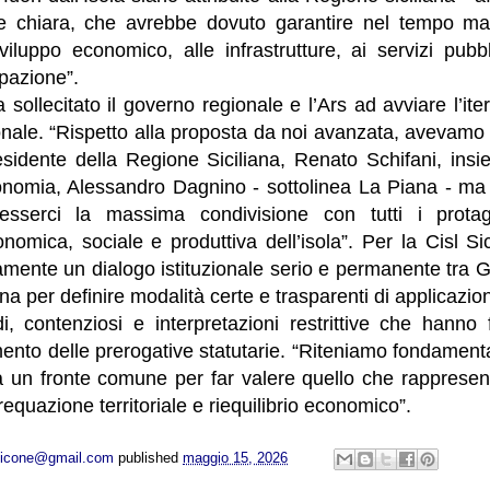
e chiara, che avrebbe dovuto garantire nel tempo mag
viluppo economico, alle infrastrutture, ai servizi pubbli
upazione”.
a sollecitato il governo regionale e l’Ars ad avviare l’it
onale. “Rispetto alla proposta da noi avanzata, avevamo 
esidente della Regione Siciliana, Renato Schifani, insi
conomia, Alessandro Dagnino - sottolinea La Piana - m
esserci la massima condivisione con tutti i protago
conomica, sociale e produttiva dell’isola”. Per la Cisl Si
amente un dialogo istituzionale serio e permanente tra 
na per definire modalità certe e trasparenti di applicazion
i, contenziosi e interpretazioni restrittive che hanno 
ento delle prerogative statutarie. “Riteniamo fondament
a un fronte comune per far valere quello che rapprese
equazione territoriale e riequilibrio economico”.
opicone@gmail.com
published
maggio 15, 2026