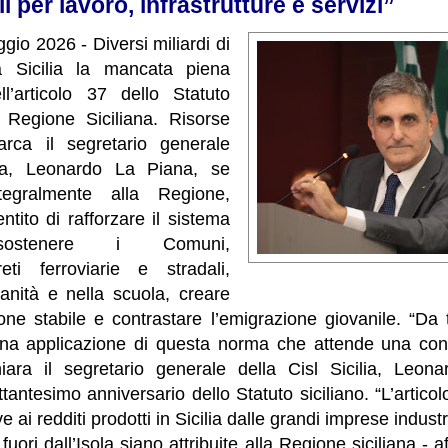
 per lavoro, infrastrutture e servizi”
io 2026 - Diversi miliardi di
a Sicilia la mancata piena
ll’articolo 37 dello Statuto
 Regione Siciliana. Risorse
rca il segretario generale
ilia, Leonardo La Piana, se
ntegralmente alla Regione,
tito di rafforzare il sistema
 sostenere i Comuni,
eti ferroviarie e stradali,
sanità e nella scuola, creare
ne stabile e contrastare l’emigrazione giovanile. “D
ena applicazione di questa norma che attende una con
hiara il segretario generale della Cisl Sicilia, Leo
ttantesimo anniversario dello Statuto siciliano. “L’artic
ve ai redditi prodotti in Sicilia dalle grandi imprese indust
uori dall’Isola siano attribuite alla Regione siciliana - 