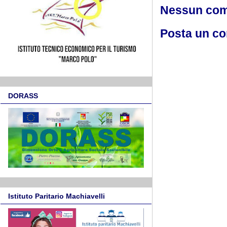
Nessun co
Posta un c
DORASS
Istituto Paritario Machiavelli