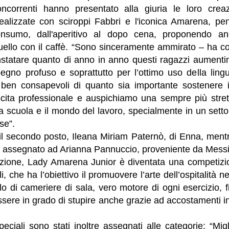
concorrenti hanno presentato alla giuria le loro creaz
ealizzate con sciroppi Fabbri e l'iconica Amarena, pe
onsumo, dall'aperitivo al dopo cena, proponendo a
quello con il caffè. “Sono sinceramente ammirato – ha 
statare quanto di anno in anno questi ragazzi aumentino
pegno profuso e soprattutto per l’ottimo uso della lin
ben consapevoli di quanto sia importante sostenere i
scita professionale e auspichiamo una sempre più stret
la scuola e il mondo del lavoro, specialmente in un setto
se”.
il secondo posto, Ileana Miriam Paternò, di Enna, mentr
to assegnato ad Arianna Pannuccio, proveniente da Mess
izione, Lady Amarena Junior è diventata una competiz
li, che ha l’obiettivo il promuovere l’arte dell’ospitalità n
olo di cameriere di sala, vero motore di ogni esercizio, f
sere in grado di stupire anche grazie ad accostamenti int
eciali sono stati inoltre assegnati alle categorie: “Mig