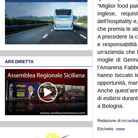
“Miglior food pai
inglese, requi
dell’hospitality 
che premia le ab
A precedere la c
e responsabilità
un'azienda che 
moglie di Genna
ARS DIRETTA
l’Amarena Fabbri
hanno toccato te
opportunità, man
Anche quest’ann
di esibirsi duran
a Bologna.
Redazione
dr.riccard
Etichette:
news