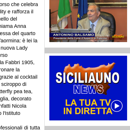
corso che celebra
ty e rafforza il
ello del
chiama Anna
essa del quarto
Taormina: è lei la
a nuova Lady
orso
da Fabbri 1905,
ronare la
 grazie al cocktail
 sciroppo di
terfly pea tea,
glia, decorato
fatti Nicola
l'Istituto
fessionali di tutta