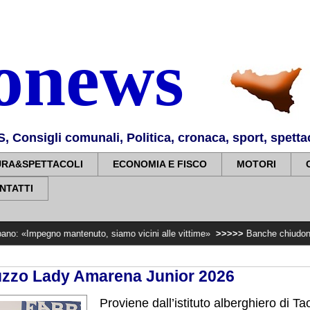
nonews
Consigli comunali, Politica, cronaca, sport, spettaco
URA&SPETTACOLI
ECONOMIA E FISCO
MOTORI
NTATTI
o mantenuto, siamo vicini alle vittime»
>>>>>
Banche chiudono e sopprimono
uzzo Lady Amarena Junior 2026
Proviene dall’istituto alberghiero di Ta