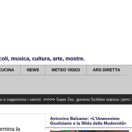
li, musica, cultura, arte, mostre.
CUCINA
NEWS
METEO VIDEO
ARS DIRETTA
 i servizi
>>>>>
Super Zes, governo Schifani stanzia i primi 10 milioni per i
Antonino Balsamo: «L’Umanesimo
Giudiziario e la Sfida della Modernità»
ormina la