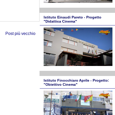
Istituto Einaudi Pareto - Progetto
"Didattica Cinema"
Post più vecchio
Istituto Finocchiaro Aprile - Progetto:
"Obiettivo Cinema"