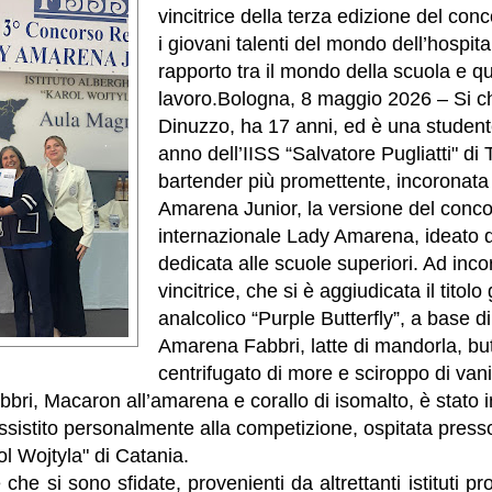
vincitrice della terza edizione del con
i giovani talenti del mondo dell’hospitali
rapporto tra il mondo della scuola e qu
lavoro.Bologna, 8 maggio 2026 – Si 
Dinuzzo, ha 17 anni, ed è una student
anno dell’IISS “Salvatore Pugliatti" di 
bartender più promettente, incoronat
Amarena Junior, la versione del conc
internazionale Lady Amarena, ideato 
dedicata alle scuole superiori. Ad inco
vincitrice, che si è aggiudicata il titolo
analcolico “Purple Butterfly”, a base di
Amarena Fabbri, latte di mandorla, but
centrifugato di more e sciroppo di vani
ri, Macaron all’amarena e corallo di isomalto, è stato in
sistito personalmente alla competizione, ospitata presso 
ol Wojtyla" di Catania.
he si sono sfidate, provenienti da altrettanti istituti pro