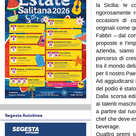
la Sicilia: le 
rigorosamente r
occasioni di c
originali come 
Fabbri – dal con
proposte e l’im
azienda, siamo 
percorso di cre
tra il mondo del
per il nostro Pae
Ad aggiudicarsi 
del podio è sta
Dalla scorsa ed
ai talenti maschi
a partire dal ru
Segesta Autolinee
chef che deve es
beverage.
Quattro premi sp