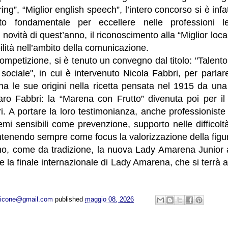
ring”, “Miglior english speech”, l’intero concorso si è infat
sito fondamentale per eccellere nelle professioni
e, novità di quest’anno, il riconoscimento alla “Miglior lo
ilità nell’ambito della comunicazione.
ompetizione, si è tenuto un convegno dal titolo: "Talen
 sociale", in cui è intervenuto Nicola Fabbri, per parla
ha le sue origini nella ricetta pensata nel 1915 da un
ro Fabbri: la “Marena con Frutto” divenuta poi per i
. A portare la loro testimonianza, anche professioniste d
mi sensibili come prevenzione, supporto nelle difficolt
tenendo sempre come focus la valorizzazione della figu
o, come da tradizione, la nuova Lady Amarena Junior av
te la finale internazionale di Lady Amarena, che si terrà al
opicone@gmail.com
published
maggio 08, 2026