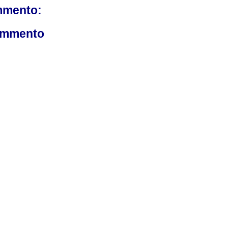
mmento:
ommento