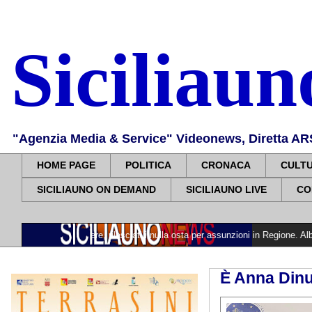
Siciliau
"Agenzia Media & Service" Videonews, Diretta ARS, 
HOME PAGE
POLITICA
CRONACA
CULT
SICILIAUNO ON DEMAND
SICILIAUNO LIVE
CO
a di genere, rilasciati i nulla osta per assunzioni in Regione. Albano: «Impegn
È Anna Din