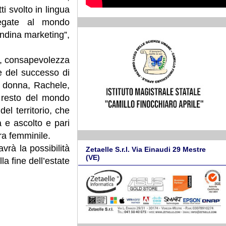
ti svolto in lingua
 legate al mondo
candina marketing”,
to, consapevolezza
re del successo di
a donna, Rachele,
l resto del mondo
el territorio, che
à e ascolto e pari
ra femminile.
rà la possibilità
Zetaelle S.r.l. Via Einaudi 29 Mestre
(VE)
la fine dell’estate