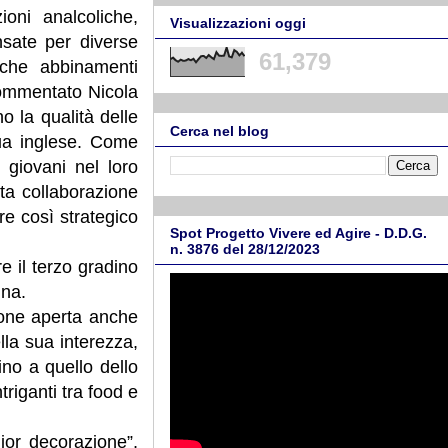
ioni analcoliche,
Visualizzazioni oggi
nsate per diverse
61,379
nche abbinamenti
commentato Nicola
 la qualità delle
Cerca nel blog
gua inglese. Come
 giovani nel loro
ta collaborazione
re così strategico
Spot Progetto Vivere ed Agire - D.D.G.
n. 3876 del 28/12/2023
e il terzo gradino
ina.
ione aperta anche
ella sua interezza,
ino a quello dello
riganti tra food e
lior decorazione”,