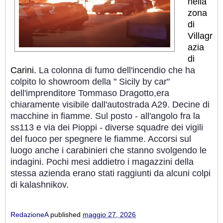
nella
zona
di
Villagr
azia
di
Carini.
La colonna di fumo dell'incendio che ha
colpito lo showroom della " Sicily by car"
dell'imprenditore Tommaso Dragotto,era
chiaramente visibile dall'autostrada A29. Decine di
macchine in fiamme.
Sul posto - all'angolo fra la
ss113 e via dei Pioppi - diverse squadre dei vigili
del fuoco per spegnere le fiamme. Accorsi sul
luogo anche i carabinieri che stanno svolgendo le
indagini. Pochi mesi addietro i magazzini della
stessa azienda erano stati raggiunti da alcuni colpi
di kalashnikov.
RedazioneA
published
maggio 27, 2026