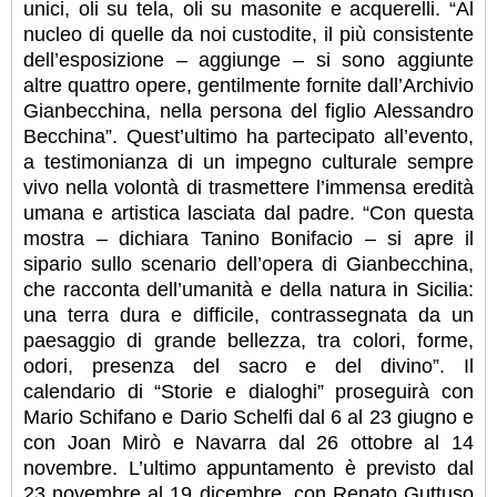
unici, oli su tela, oli su masonite e acquerelli. “Al
nucleo di quelle da noi custodite, il più consistente
dell’esposizione – aggiunge – si sono aggiunte
altre quattro opere, gentilmente fornite dall’Archivio
Gianbecchina, nella persona del figlio Alessandro
Becchina”. Quest’ultimo ha partecipato all’evento,
a testimonianza di un impegno culturale sempre
vivo nella volontà di trasmettere l’immensa eredità
umana e artistica lasciata dal padre. “Con questa
mostra – dichiara Tanino Bonifacio – si apre il
sipario sullo scenario dell’opera di Gianbecchina,
che racconta dell’umanità e della natura in Sicilia:
una terra dura e difficile, contrassegnata da un
paesaggio di grande bellezza, tra colori, forme,
odori, presenza del sacro e del divino”. Il
calendario di “Storie e dialoghi” proseguirà con
Mario Schifano e Dario Schelfi dal 6 al 23 giugno e
con Joan Mirò e Navarra dal 26 ottobre al 14
novembre. L’ultimo appuntamento è previsto dal
23 novembre al 19 dicembre, con Renato Guttuso