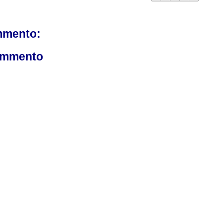
mmento:
ommento