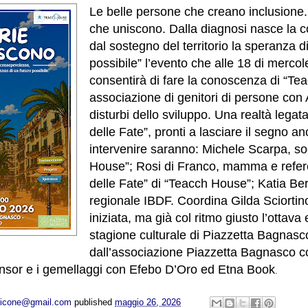
Le belle persone che creano inclusione. S
che uniscono. Dalla diagnosi nasce la 
dal sostegno del territorio la speranza d
possibile” l’evento che alle 18 di merco
consentirà di fare la conoscenza di “Te
associazione di genitori di persone con
disturbi dello sviluppo. Una realtà legat
delle Fate”, pronti a lasciare il segno 
intervenire saranno: Michele Scarpa, so
House”; Rosi di Franco, mamma e refer
delle Fate” di “Teacch House”; Katia Ber
regionale IBDF. Coordina Gilda Sciorti
iniziata, ma già col ritmo giusto l’ottava
stagione culturale di Piazzetta Bagnas
dall’associazione Piazzetta Bagnasco 
nsor e i gemellaggi con Efebo D’Oro ed Etna Book
.
opicone@gmail.com
published
maggio 26, 2026