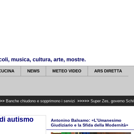
li, musica, cultura, arte, mostre.
CUCINA
NEWS
METEO VIDEO
ARS DIRETTA
chiudono e sopprimono i servizi
>>>>>
Super Zes, governo Schifani stanzia i
 di autismo
Antonino Balsamo: «L’Umanesimo
Giudiziario e la Sfida della Modernità»