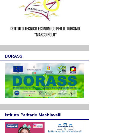
DORASS
Istituto Paritario Machiavelli