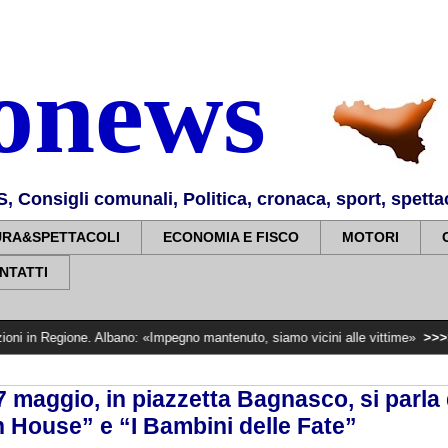
nonews
Consigli comunali, Politica, cronaca, sport, spettaco
URA&SPETTACOLI
ECONOMIA E FISCO
MOTORI
NTATTI
egione. Albano: «Impegno mantenuto, siamo vicini alle vittime»
>>>>>
Banche 
 maggio, in piazzetta Bagnasco, si parla
 House” e “I Bambini delle Fate”