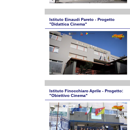
Istituto Einaudi Pareto - Progetto
"Didattica Cinema"
Istituto Finocchiaro Aprile - Progetto:
"Obiettivo Cinema"