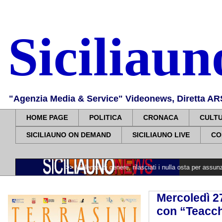
Siciliau
"Agenzia Media & Service" Videonews, Diretta ARS, 
HOME PAGE
POLITICA
CRONACA
CULT
SICILIAUNO ON DEMAND
SICILIAUNO LIVE
CO
>>>>>
Violenza di genere, rilasciati i nulla osta per assunzioni in R
Mercoledì 27
con “Teacch