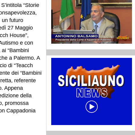
’intitola “Storie
consapevolezza,
i un futuro
ledì 27 Maggio
acch House”,
 Autismo e con
a ai “Bambini
anche a Palermo. A
cio di “Teacch
ente dei “Bambini
retta, referente
no. Appena
 edizione della
co, promossa
con Cappadonia