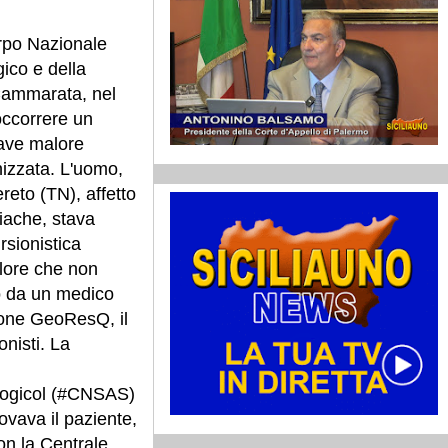
rpo Nazionale
ico e della
 Cammarata, nel
soccorrere un
rave malore
izzata. L'uomo,
ereto (TN), affetto
iache, stava
rsionistica
alore che non
to da un medico
zione GeoResQ, il
onisti. La
logicol (#CNSAS)
rovava il paziente,
on la Centrale