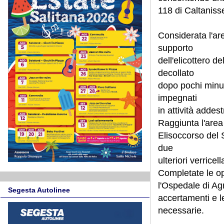
118 di Caltanisse
Considerata l'are
supporto
dell'elicottero de
decollato
dopo pochi minut
impegnati
in attività addes
Raggiunta l'area 
Elisoccorso del 
due
ulteriori verrice
Completate le ope
l'Ospedale di Agr
Segesta Autolinee
accertamenti e l
necessarie.