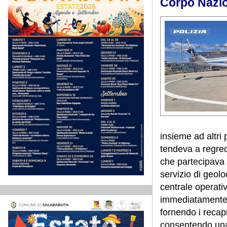
Corpo Nazio
insieme ad altri
tendeva a regred
che partecipava al
servizio di geolo
centrale operat
immediatamente 
fornendo i recapi
consentendo una 