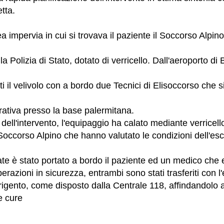
tta.
a impervia in cui si trovava il paziente il Soccorso Alpino 
lla Polizia di Stato, dotato di verricello. Dall'aeroporto di
i il velivolo con a bordo due Tecnici di Elisoccorso che s
trativa presso la base palermitana.
dell'intervento, l'equipaggio ha calato mediante verricello
Soccorso Alpino che hanno valutato le condizioni dell'es
llate è stato portato a bordo il paziente ed un medico che
razioni in sicurezza, entrambi sono stati trasferiti con l'
igento, come disposto dalla Centrale 118, affindandolo ai
e cure