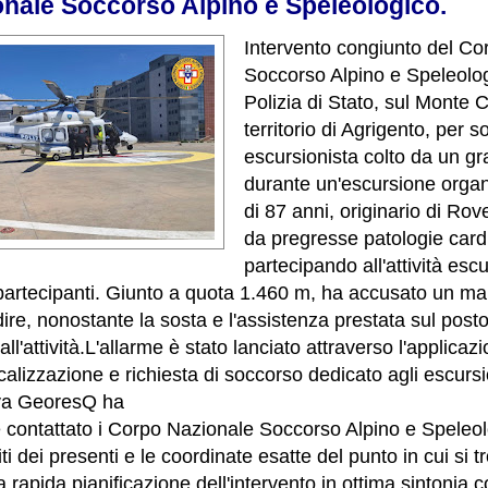
nale Soccorso Alpino e Speleologico.
Intervento congiunto del Co
Soccorso Alpino e Speleolog
Polizia di Stato, sul Monte
territorio di Agrigento, per 
escursionista colto da un g
durante un'escursione organ
di 87 anni, originario di Rov
da pregresse patologie card
partecipando all'attività escu
 partecipanti. Giunto a quota 1.460 m, ha accusato un m
ire, nonostante la sosta e l'assistenza prestata sul pos
l'attività.
L'allarme è stato lanciato attraverso l'applica
calizzazione e richiesta di soccorso dedicato agli escursi
iva GeoresQ ha
contattato i Corpo Nazionale Soccorso Alpino e Speleo
ti dei presenti e le coordinate esatte del punto in cui si t
rapida pianificazione dell'intervento in ottima sintonia c