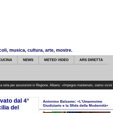
li, musica, cultura, arte, mostre.
CUCINA
NEWS
METEO VIDEO
ARS DIRETTA
r assunzioni in Regione. Albano: «Impegno mantenuto, siamo vicini alle vittime»
vato dal 4°
Antonino Balsamo: «L’Umanesimo
Giudiziario e la Sfida della Modernità»
ilia del