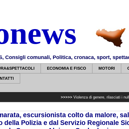
nonews
Consigli comunali, Politica, cronaca, sport, spettaco
URA&SPETTACOLI
ECONOMIA E FISCO
MOTORI
NTATTI
>>>>>
Violenza di genere, rilasciati i nulla osta pe
rata, escursionista colto da malore, sal
 della Polizia e dal Servizio Regionale Sic