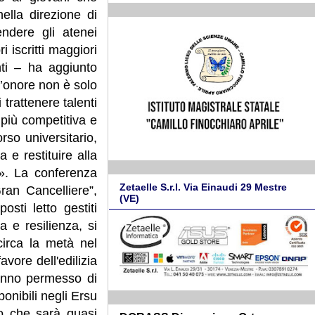
nella direzione di
rendere gli atenei
i iscritti maggiori
enti – ha aggiunto
 d’onore non è solo
trattenere talenti
 più competitiva e
rso universitario,
 e restituire alla
o». La conferenza
Zetaelle S.r.l. Via Einaudi 29 Mestre
ran Cancelliere”,
(VE)
sti letto gestiti
 e resilienza, si
circa la metà nel
vore dell'edilizia
hanno permesso di
ponibili negli Ersu
ro che sarà quasi