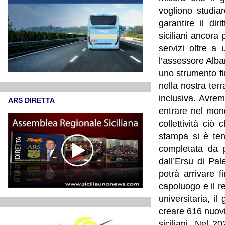
vogliono studiar
garantire il dir
siciliani ancora 
servizi oltre a 
l’assessore Alban
uno strumento fin
nella nostra ter
inclusiva. Avrem
ARS DIRETTA
entrare nel mond
collettività ci
stampa si è ten
completata da p
dall’Ersu di Pa
potrà arrivare f
capoluogo e il r
universitaria, i
creare 616 nuovi 
siciliani. Nel 