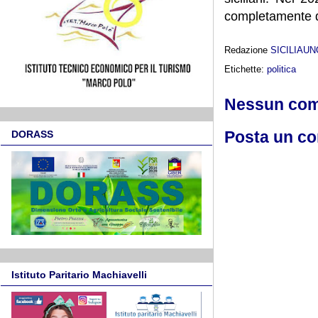
completamente de
Redazione
SICILIAU
Etichette:
politica
Nessun co
Posta un c
DORASS
Istituto Paritario Machiavelli