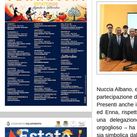
Nuccia Albano, e
partecipazione d
Presenti anche i 
ed Enna, rispet
una delegazion
orgoglioso – ha
sia simbolica d