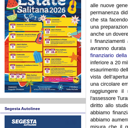
alle nuove gener
permanenza dida
che sta facendo 
una preparazione
anche un dovere p
I finanziamenti
avranno durata
finanziario dell
inferiore a 20 mi
esaurimento dell
vista dell’apert
una circolare ema
raggiungere il
l'assessore Tura
diritto allo stu
Segesta Autolinee
abbiamo finanzi
abbiamo aumentato
misura che il g