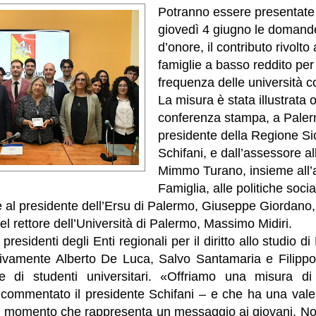
Potranno essere presentate 
giovedì 4 giugno le domande 
d’onore, il contributo rivolto 
famiglie a basso reddito per 
frequenza delle università co
La misura è stata illustrata o
conferenza stampa, a Paler
presidente della Regione Si
Schifani, e dall’assessore all
Mimmo Turano, insieme all’
Famiglia, alle politiche social
 al presidente dell’Ersu di Palermo, Giuseppe Giordano,
el rettore dell’Università di Palermo, Massimo Midiri.
presidenti degli Enti regionali per il diritto allo studio 
tivamente Alberto De Luca, Salvo Santamaria e Filippo
e di studenti universitari. «Offriamo una misura d
 commentato il presidente Schifani – e che ha una vale
al momento che rappresenta un messaggio ai giovani. N