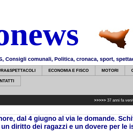
nonews
Consigli comunali, Politica, cronaca, sport, spettaco
URA&SPETTACOLI
ECONOMIA E FISCO
MOTORI
NTATTI
>>>>>
37 anni fa venivano uccisi l'a
nore, dal 4 giugno al via le domande. Schi
 un diritto dei ragazzi e un dovere per le i