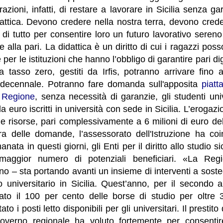
azioni, infatti, di restare a lavorare in Sicilia senza ga
ttica. Devono credere nella nostra terra, devono cred
di tutto per consentire loro un futuro lavorativo seren
 alla pari. La didattica è un diritto di cui i ragazzi pos
er le istituzioni che hanno l’obbligo di garantire pari di
 a tasso zero, gestiti da Irfis, potranno arrivare fino
 decennale. Potranno fare domanda sull'apposita
piatt
a Regione
, senza necessità di garanzie, gli studenti uni
la euro iscritti in università con sede in Sicilia. L’erogaz
e risorse, pari complessivamente a 6 milioni di euro del
ura delle domande, l’assessorato dell'Istruzione ha coi
nata in questi giorni, gli Enti per il diritto allo studio s
 maggior numero di potenziali beneficiari. «La Re
no – sta portando avanti un insieme di interventi a soste
dio universitario in Sicilia. Quest’anno, per il secondo
ato il 100 per cento delle borse di studio per oltre 
 i posti letto disponibili per gli universitari. Il prestito
overno regionale ha voluto fortemente per consentir