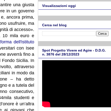
rantire una giusta
Visualizzazioni oggi
ere in un governo
o e, ancora prima,
sono usufruire, ma
Cerca nel blog
gnità di accesso».
 a 10 mila euro e
aforma dell'istituto
versitari con Isee
Spot Progetto Vivere ed Agire - D.D.G.
ione avverrà fino a
n. 3876 del 28/12/2023
 Fondo Sicilia. In
nvolto, attraverso
iciliani in modo da
gione – ha detto
gno e a tutela del
 anno consecutivo,
34mila studenti e
 d’onore è un’altra
e ai giovani che