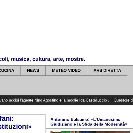
li, musica, cultura, arte, mostre.
CUCINA
NEWS
METEO VIDEO
ARS DIRETTA
gente Nino Agostino e la moglie Ida Castelluccio . Il Questore depone una corona
fani:
Antonino Balsamo: «L’Umanesimo
Giudiziario e la Sfida della Modernità»
stituzioni»