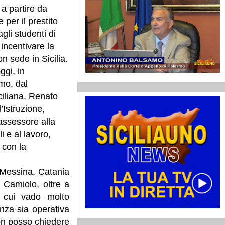
a partire da
per il prestito
agli studenti di
incentivare la
n sede in Sicilia.
ggi, in
mo, dal
ciliana, Renato
’Istruzione,
assessore alla
i e al lavoro,
 con la
di Messina, Catania
 Camiolo, oltre a
i cui vado molto
nza sia operativa
on posso chiedere