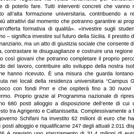
e di poterlo fare. Tutti interventi concreti che vanno 
itto all’alta formazione universitaria, contribuendo a 
più attrattivi dal momento che potranno garantire ai propr
un’offerta formativa di qualità». «Investire sugli stud
o – significa investire sul futuro della Sicilia. Il prestito
anziario, ma un atto di giustizia sociale che consente di 
ra, contrastare le disuguaglianze e costruire una regione
o così giovani che potranno completare il proprio perco
o del lavoro, contribuire allo sviluppo della nostra Isola
ò che hanno ricevuto. È una misura che guarda lontan
uta nei locali della residenza universitaria “Campus G
oco con fondi Pnrr e che ospiterà fino a 30 nuovi po
lermo. Proprio grazie al Programma nazionale di ripresa
ino 680 posti alloggio a disposizione dell’ente di cui 
esto tra Agrigento e Caltanissetta. Complessivamente a fa
l governo Schifani ha investito 62 milioni di euro che 
posti alloggio e riqualificarne 247 degli attuali 2.011 dis
2026 è previsto uno stanziamento di 31,4 milioni di eu