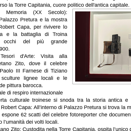
rso la Torre Capitania, cuore politico dell'antica capitale.
la Memoria (XX Secolo):
 Palazzo Pretura e la mostra
obert Capa, per rivivere lo
ia e la battaglia di Troina
li occhi del più grande
'900.
esori d'Arte: Visita alla
tano Zito, dove il celebre
 Paolo III Farnese di Tiziano
sculture lignee locali e le
de pittura barocca.
le di respiro internazionale
ferta culturale troinese si snoda tra la storia antica e 
obert Capa: All’interno di Palazzo Pretura si trova la 
”: espone 62 scatti del celebre fotoreporter che document
 l’umanità dei volti locali.
o Zito: Custodita nella Torre Capitania, ospita l’unico di