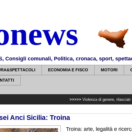
nonews
Consigli comunali, Politica, cronaca, sport, spettaco
URA&SPETTACOLI
ECONOMIA E FISCO
MOTORI
NTATTI
>>>>>
Violenza di genere, rilasciati i nulla osta p
ei Anci Sicilia: Troina
Troina: arte, legalità e ricer