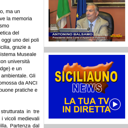
co, ma un
ove la memoria
ismo
etica del
a oggi uno dei poli
cilia, grazie a
 Sistema Museale
con università
idge) e un
 ambientale. Gli
 promossa da ANCI
i buone pratiche e
strutturata in tre
i vicoli medievali
illa. Partenza dal