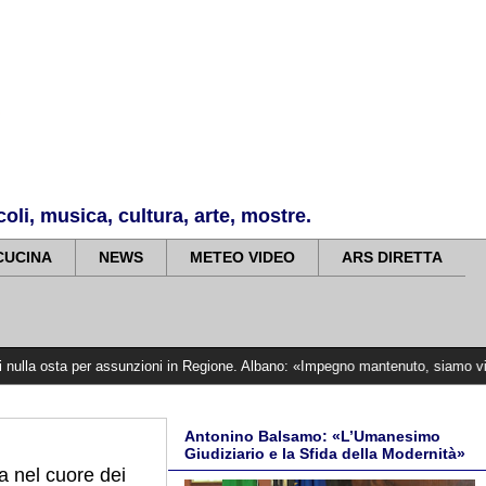
li, musica, cultura, arte, mostre.
CUCINA
NEWS
METEO VIDEO
ARS DIRETTA
er assunzioni in Regione. Albano: «Impegno mantenuto, siamo vicini alle vittime
Antonino Balsamo: «L’Umanesimo
Giudiziario e la Sfida della Modernità»
ca nel cuore dei