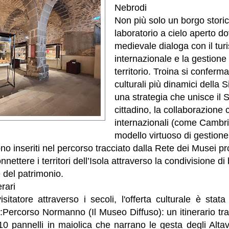
Nebrodi
Non più solo un borgo stori
laboratorio a cielo aperto d
medievale dialoga con il tur
internazionale e la gestione 
territorio. Troina si conferm
culturali più dinamici della Si
una strategia che unisce il
cittadino, la collaborazione 
internazionali (come Cambr
modello virtuoso di gestione
no inseriti nel percorso tracciato dalla Rete dei Musei
onnettere i territori dell’Isola attraverso la condivisione d
 del patrimonio.
rari
sitatore attraverso i secoli, l'offerta culturale è stata 
i:Percorso Normanno (Il Museo Diffuso): un itinerario tra 
0 pannelli in maiolica che narrano le gesta degli Altav