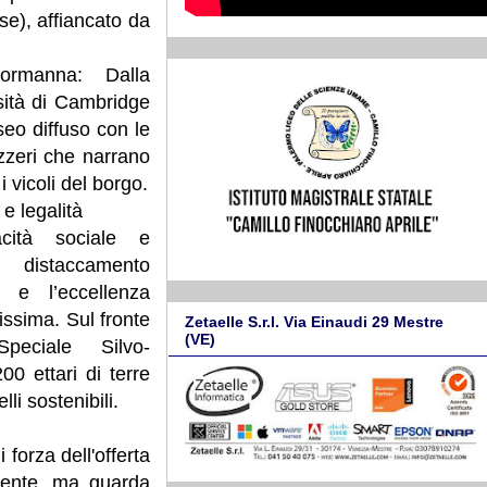
ese), affiancato da
ormanna: Dalla
sità di Cambridge
seo diffuso con le
zzeri che narrano
i vicoli del borgo.
 e legalità
acità sociale e
n distaccamento
a e l’eccellenza
ssima. Sul fronte
Zetaelle S.r.l. Via Einaudi 29 Mestre
(VE)
Speciale Silvo-
00 ettari di terre
lli sostenibili.
 forza dell'offerta
esente, ma guarda