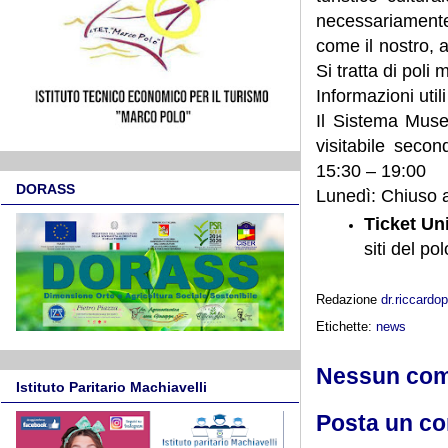
necessariamente
come il nostro, a
Si tratta di poli 
Informazioni utili
Il Sistema Muse
visitabile seco
15:30 – 19:00
DORASS
Lunedì: Chiuso a
Ticket Un
siti del po
Redazione
dr.riccard
Etichette:
news
Nessun co
Istituto Paritario Machiavelli
Posta un c