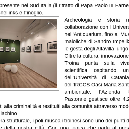
presente nel Sud Italia (il ritratto di Papa Paolo III Farn
ellinks e Finoglio.
Archeologia e storia n
collaborazione con l’Univer
nell’Antiquarium, fino al Mu
maioliche di Sandro Impelli
le gesta degli Altavilla lungo 
Oltre la cultura: innovazione
Troina punta sulla viv
scientifica ospitando u
dell’Università di Catani
dell’IRCCS Oasi Maria Santi
ambientale, l’Azienda 
Pastorale gestisce oltre 4.2
i alla criminalità e restituiti alla comunità attraverso mode
Giachino
a strutturale, i poli museali troinesi sono uno dei punti di
rale della nostra città. Con una logica che parla al pr