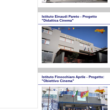
Istituto Einaudi Pareto - Progetto
"Didattica Cinema"
Istituto Finocchiaro Aprile - Progetto:
"Obiettivo Cinema"