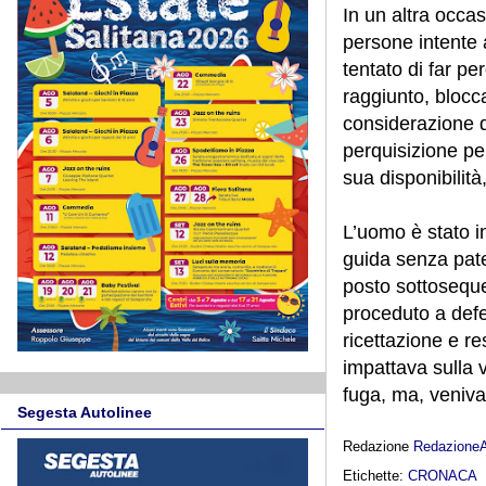
In un altra occa
persone intente a
tentato di far p
raggiunto, blocca
considerazione 
perquisizione pe
sua disponibilit
L’uomo è stato in
guida senza pate
posto sottoseques
proceduto a defer
ricettazione e r
impattava sulla v
fuga, ma, veniva 
Segesta Autolinee
Redazione
Redazione
Etichette:
CRONACA