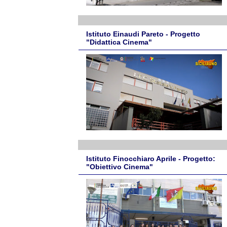
Istituto Einaudi Pareto - Progetto
"Didattica Cinema"
Istituto Finocchiaro Aprile - Progetto:
"Obiettivo Cinema"