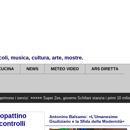
li, musica, cultura, arte, mostre.
CUCINA
NEWS
METEO VIDEO
ARS DIRETTA
zi
>>>>>
Super Zes, governo Schifani stanzia i primi 10 milioni per integrare
nopattino
Antonino Balsamo: «L’Umanesimo
Giudiziario e la Sfida della Modernità»
controlli