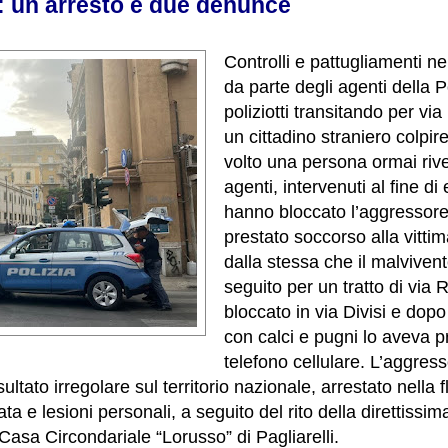
a: un arresto e due denunce
Controlli e pattugliamenti n
da parte degli agenti della Po
poliziotti transitando per via 
un cittadino straniero colpir
volto una persona ormai rive
agenti, intervenuti al fine di 
hanno bloccato l’aggressor
prestato soccorso alla vitt
dalla stessa che il malviven
seguito per un tratto di via
bloccato in via Divisi e dop
con calci e pugni lo aveva p
telefono cellulare. L’aggres
ultato irregolare sul territorio nazionale, arrestato nella 
ta e lesioni personali, a seguito del rito della direttissi
Casa Circondariale “Lorusso” di Pagliarelli.