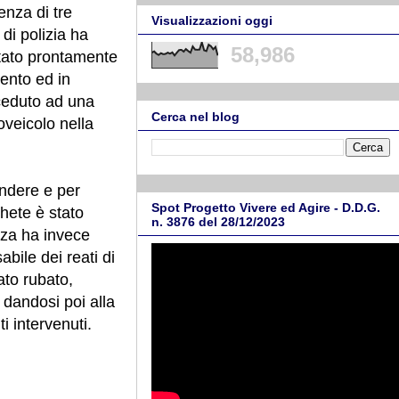
enza di tre
Visualizzazioni oggi
 di polizia ha
58,986
stato prontamente
mento ed in
ceduto ad una
Cerca nel blog
oveicolo nella
endere e per
Spot Progetto Vivere ed Agire - D.D.G.
hete è stato
n. 3876 del 28/12/2023
anza ha invece
abile dei reati di
ato rubato,
, dandosi poi alla
i intervenuti.