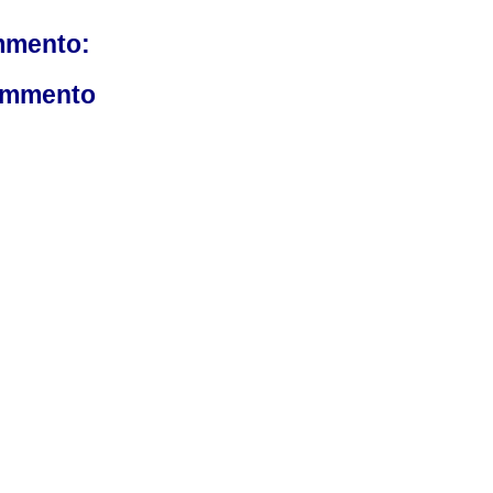
mmento:
ommento