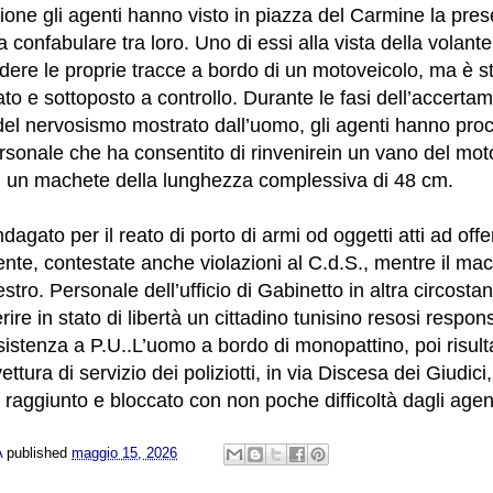
sione gli agenti hanno visto in piazza del Carmine la pres
 confabulare tra loro. Uno di essi alla vista della volante
erdere le proprie tracce a bordo di un motoveicolo, ma è 
to e sottoposto a controllo. Durante le fasi dell’accerta
del nervosismo mostrato dall’uomo, gli agenti hanno pro
rsonale che ha consentito di rinvenirein un vano del mot
à, un machete della lunghezza complessiva di 48 cm.
dagato per il reato di porto di armi od oggetti atti ad off
nte, contestate anche violazioni al C.d.S., mentre il mac
tro. Personale dell’ufficio di Gabinetto in altra circost
ire in stato di libertà un cittadino tunisino resosi respons
esistenza a P.U..L’uomo a bordo di monopattino, poi risult
ettura di servizio dei poliziotti, in via Discesa dei Giudici
raggiunto e bloccato con non poche difficoltà dagli agent
A
published
maggio 15, 2026