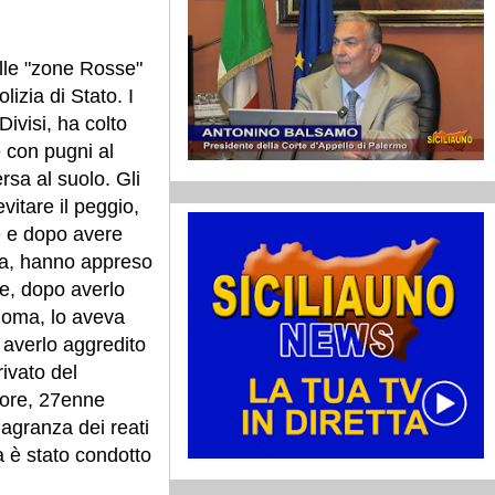
elle "zone Rosse"
lizia di Stato. I
Divisi, ha colto
e con pugni al
rsa al suolo. Gli
evitare il peggio,
e e dopo avere
ima, hanno appreso
te, dopo averlo
 Roma, lo aveva
o averlo aggredito
rivato del
sore, 27enne
flagranza dei reati
ma è stato condotto