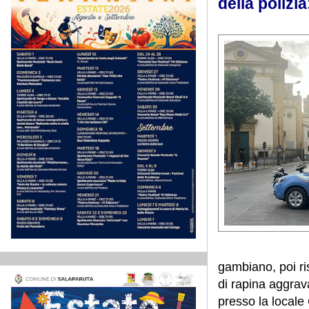
della polizi
gambiano, poi ris
di rapina aggrava
presso la locale 