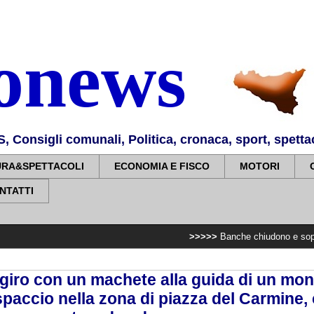
nonews
Consigli comunali, Politica, cronaca, sport, spettaco
URA&SPETTACOLI
ECONOMIA E FISCO
MOTORI
NTATTI
>>>>>
Banche chiudono e sopprimono i servi
giro con un machete alla guida di un mo
spaccio nella zona di piazza del Carmine, 