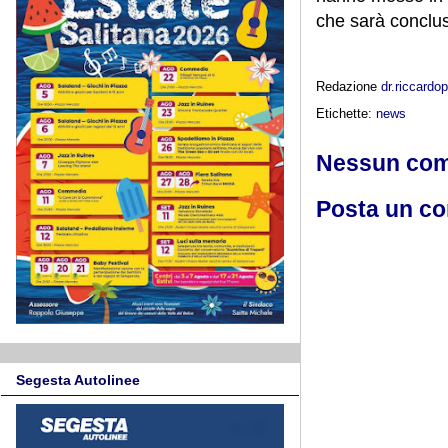
che sarà concluso
Redazione
dr.riccard
Etichette:
news
Nessun co
Posta un c
Segesta Autolinee