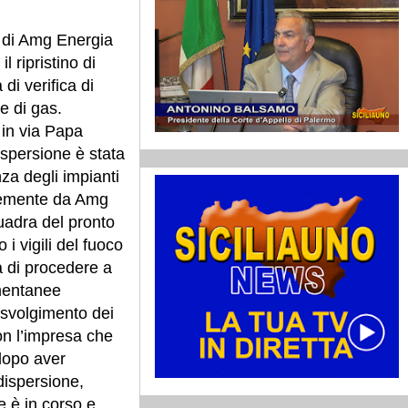
s di Amg Energia
l ripristino di
 di verifica di
e di gas.
 in via Papa
dispersione è stata
nza degli impianti
ntemente da Amg
uadra del pronto
 i vigili del fuoco
à di procedere a
mentanee
o svolgimento dei
on l’impresa che
 dopo aver
 dispersione,
e è in corso e