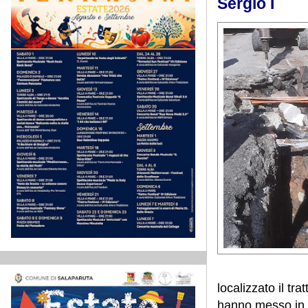
Sergio I
localizzato il tr
hanno messo in s