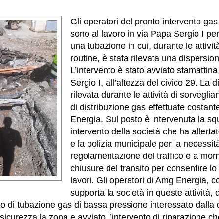
Gli operatori del pronto intervento ga
sono al lavoro in via Papa Sergio I per i
una tubazione in cui, durante le attività
routine, è stata rilevata una dispersion
L’intervento è stato avviato stamattina
Sergio I, all’altezza del civico 29. La 
rilevata durante le attività di sorveglia
di distribuzione gas effettuate costa
Energia. Sul posto è intervenuta la sq
intervento della società che ha allertato
e la polizia municipale per la necessit
regolamentazione del traffico e a mo
chiusure del transito per consentire l
lavori. Gli operatori di Amg Energia, c
supporta la società in queste attività,
atto di tubazione gas di bassa pressione interessato dalla
icurezza la zona e avviato l’intervento di riparazione ch