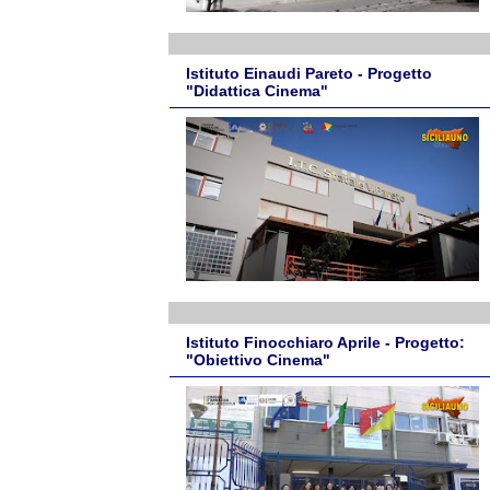
Istituto Einaudi Pareto - Progetto
"Didattica Cinema"
Istituto Finocchiaro Aprile - Progetto:
"Obiettivo Cinema"