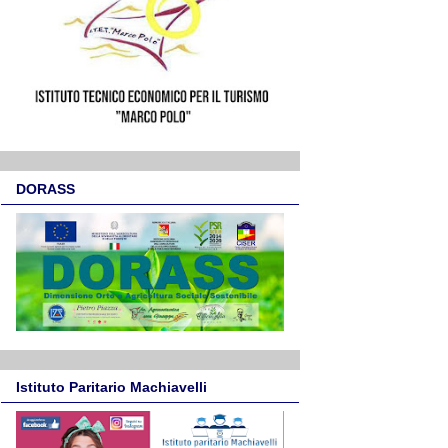
DORASS
Istituto Paritario Machiavelli