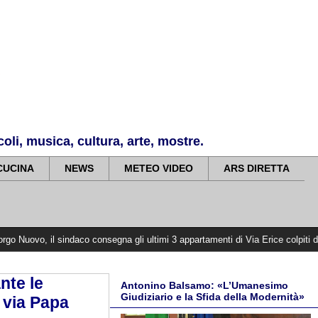
li, musica, cultura, arte, mostre.
CUCINA
NEWS
METEO VIDEO
ARS DIRETTA
ndaco consegna gli ultimi 3 appartamenti di Via Erice colpiti dagli incendi de
nte le
Antonino Balsamo: «L’Umanesimo
Giudiziario e la Sfida della Modernità»
n via Papa