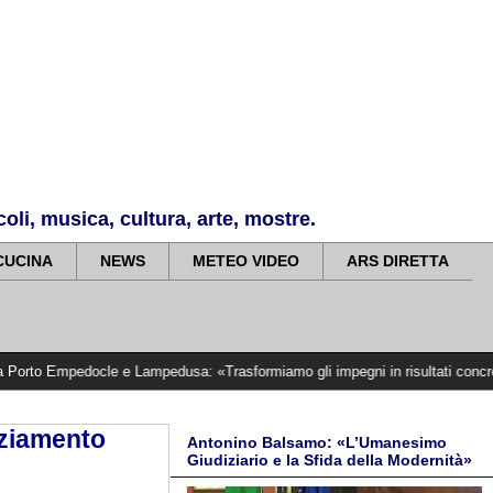
li, musica, cultura, arte, mostre.
CUCINA
NEWS
METEO VIDEO
ARS DIRETTA
edocle e Lampedusa: «Trasformiamo gli impegni in risultati concreti»
>>>>>
4
nziamento
Antonino Balsamo: «L’Umanesimo
Giudiziario e la Sfida della Modernità»