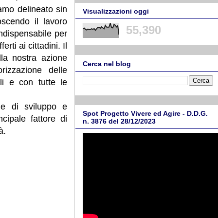
amo delineato sin
Visualizzazioni oggi
oscendo il lavoro
55,390
indispensabile per
rti ai cittadini. Il
lla nostra azione
Cerca nel blog
orizzazione delle
li e con tutte le
he di sviluppo e
Spot Progetto Vivere ed Agire - D.D.G.
cipale fattore di
n. 3876 del 28/12/2023
à.