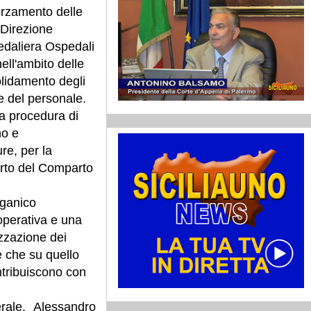
orzamento delle
 Direzione
edaliera Ospedali
nell'ambito delle
solidamento degli
ne del personale.
la procedura di
no e
re, per la
orto del Comparto
rganico
 operativa e una
izzazione dei
e che su quello
ntribuiscono con
rale, Alessandro