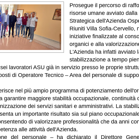
Prosegue il percorso di raff
risorse umane avviato dalla
Strategica dell'Azienda Osp
Riuniti Villa Sofia-Cervello, 
iniziative finalizzate al con
organici e alla valorizzazio
L'Azienda ha infatti avviato 
stabilizzazione a tempo pie
sei lavoratori ASU già in servizio presso le proprie struttu
 posti di Operatore Tecnico – Area del personale di supp
inserisce nel più ampio programma di potenziamento dell'o
 a garantire maggiore stabilità occupazionale, continuità
nizzazione dei servizi sanitari e amministrativi. La stabil
esenta un importante risultato sia sul piano occupazional
onsentendo di valorizzare professionalità che da anni co
enza alle attività dell'Azienda.
ione del personale – ha dichiarato il Direttore Gene