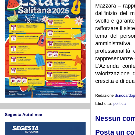
Mazzara – rappr
dall'inizio del
svolto e garante
rafforzare il sist
tema del person
amministrativa,
professionalità
rappresentanze d
L'Azienda conf
valorizzazione 
crescita e di qual
Redazione
dr.riccard
Etichette:
politica
Segesta Autolinee
Nessun co
Posta un c