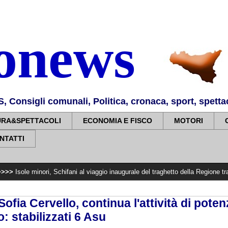
nonews
Consigli comunali, Politica, cronaca, sport, spettaco
URA&SPETTACOLI
ECONOMIA E FISCO
MOTORI
NTATTI
ori, Schifani al viaggio inaugurale del traghetto della Regione tra Porto Emp
ofia Cervello, continua l'attività di pote
o: stabilizzati 6 Asu