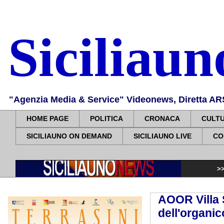
Siciliau
"Agenzia Media & Service" Videonews, Diretta ARS, 
HOME PAGE
POLITICA
CRONACA
CULT
SICILIAUNO ON DEMAND
SICILIAUNO LIVE
CO
>>>>>
Isole min
AOOR Villa S
dell'organic