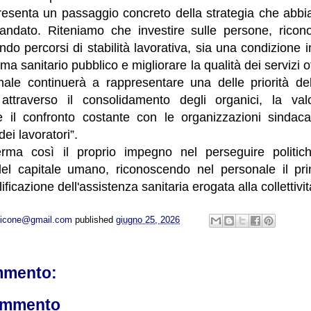
esenta un passaggio concreto della strategia che abbi
 mandato. Riteniamo che investire sulle persone, ricon
ndo percorsi di stabilità lavorativa, sia una condizione 
ema sanitario pubblico e migliorare la qualità dei servizi offe
ale continuerà a rappresentare una delle priorità de
 attraverso il consolidamento degli organici, la val
 e il confronto costante con le organizzazioni sindaca
ei lavoratori”.
erma così il proprio impegno nel perseguire politic
del capitale umano, riconoscendo nel personale il prin
ificazione dell'assistenza sanitaria erogata alla collettivit
opicone@gmail.com
published
giugno 25, 2026
mmento:
ommento