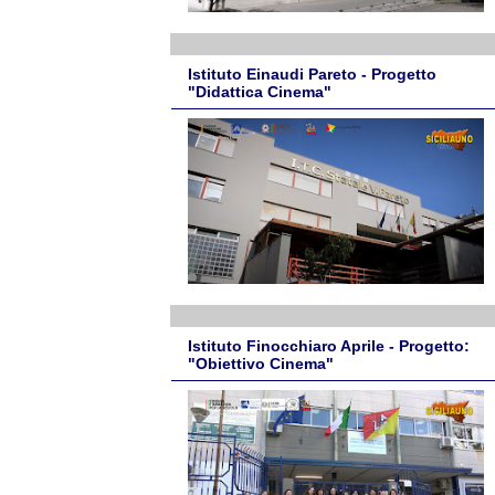
Istituto Einaudi Pareto - Progetto
"Didattica Cinema"
Istituto Finocchiaro Aprile - Progetto:
"Obiettivo Cinema"