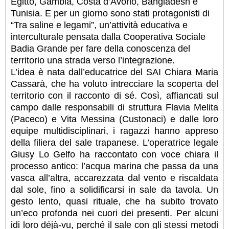
Egitto, Gambia, Costa d’Avorio, Bangladesh e
Tunisia. E per un giorno sono stati protagonisti di
“Tra saline e legami”, un’attività educativa e
interculturale pensata dalla Cooperativa Sociale
Badia Grande per fare della conoscenza del
territorio una strada verso l’integrazione.
L’idea è nata dall’educatrice del SAI Chiara Maria
Cassarà, che ha voluto intrecciare la scoperta del
territorio con il racconto di sé. Così, affiancati sul
campo dalle responsabili di struttura Flavia Melita
(Paceco) e Vita Messina (Custonaci) e dalle loro
equipe multidisciplinari, i ragazzi hanno appreso
della filiera del sale trapanese. L’operatrice legale
Giusy Lo Gelfo ha raccontato con voce chiara il
processo antico: l’acqua marina che passa da una
vasca all’altra, accarezzata dal vento e riscaldata
dal sole, fino a solidificarsi in sale da tavola. Un
gesto lento, quasi rituale, che ha subito trovato
un’eco profonda nei cuori dei presenti. Per alcuni
idi loro déjà-vu, perché il sale con gli stessi metodi