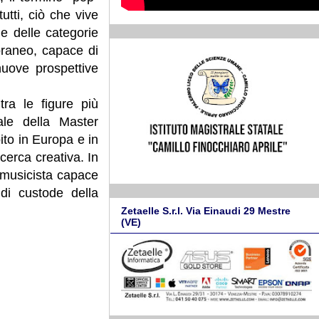
utti, ciò che vive
 e delle categorie
raneo, capace di
nuove prospettive
tra le figure più
ale della Master
to in Europa e in
icerca creativa. In
i musicista capace
 di custode della
Zetaelle S.r.l. Via Einaudi 29 Mestre
(VE)