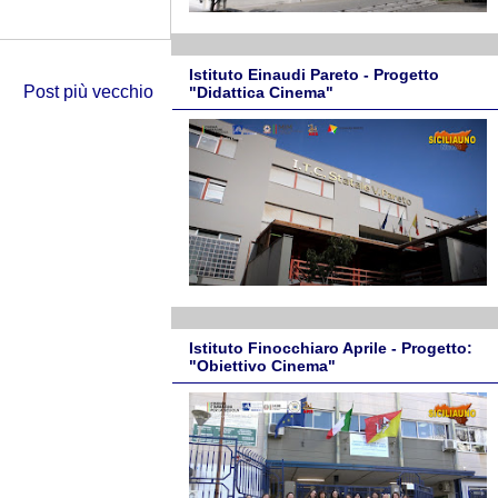
Istituto Einaudi Pareto - Progetto
Post più vecchio
"Didattica Cinema"
Istituto Finocchiaro Aprile - Progetto:
"Obiettivo Cinema"