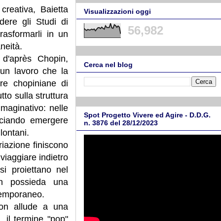
creativa, Baietta
Visualizzazioni oggi
ere gli Studi di
56,982
rasformarli in un
neità.
 d'après Chopin,
Cerca nel blog
un lavoro che la
ture chopiniane di
to sulla struttura
mmaginativo: nelle
Spot Progetto Vivere ed Agire - D.D.G.
sciando emergere
n. 3876 del 28/12/2023
lontani.
ariazione finiscono
 viaggiare indietro
si proiettano nel
in possieda una
ntemporaneo.
on allude a una
 il termine "pop"