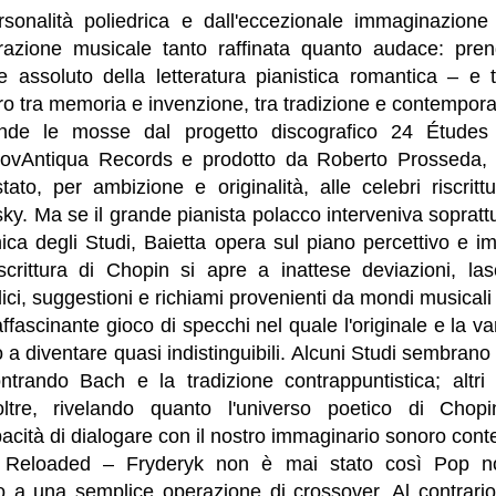
ersonalità poliedrica e dall'eccezionale immaginazione 
azione musicale tanto raffinata quanto audace: prend
e assoluto della letteratura pianistica romantica – e t
tro tra memoria e invenzione, tra tradizione e contempora
ende le mosse dal progetto discografico 24 Études
NovAntiqua Records e prodotto da Roberto Prosseda, 
tato, per ambizione e originalità, alle celebri riscrit
. Ma se il grande pianista polacco interveniva soprattut
nica degli Studi, Baietta opera sul piano percettivo e i
crittura di Chopin si apre a inattese deviazioni, la
ci, suggestioni e richiami provenienti da mondi musicali 
 affascinante gioco di specchi nel quale l'originale e la v
o a diventare quasi indistinguibili. Alcuni Studi sembrano
ntrando Bach e la tradizione contrappuntistica; altri 
tre, rivelando quanto l'universo poetico di Chop
pacità di dialogare con il nostro immaginario sonoro co
in Reloaded – Fryderyk non è mai stato così Pop n
o a una semplice operazione di crossover. Al contrario,