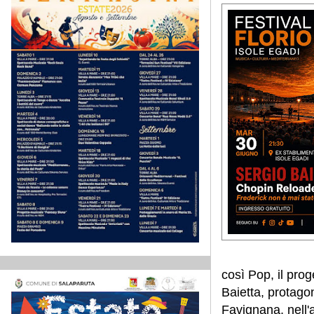
così Pop, il prog
Baietta, protagon
Favignana, nell'a