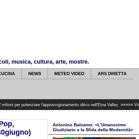
li, musica, cultura, arte, mostre.
CUCINA
NEWS
METEO VIDEO
ARS DIRETTA
enziare l'approvvigionamento idrico nell'Etna Valley
>>>>>
Violenza di gener
Pop,
Antonino Balsamo: «L’Umanesimo
Giudiziario e la Sfida della Modernità»
 30giugno)