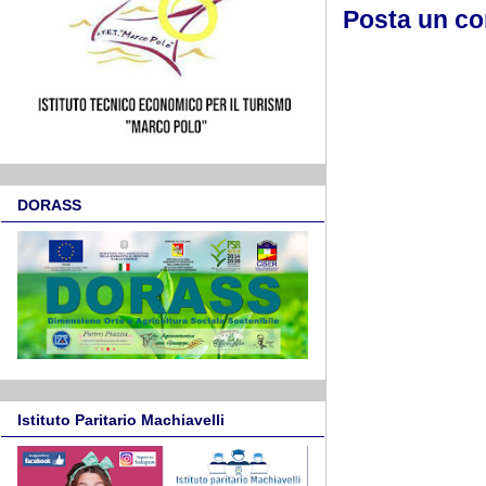
Posta un c
DORASS
Istituto Paritario Machiavelli