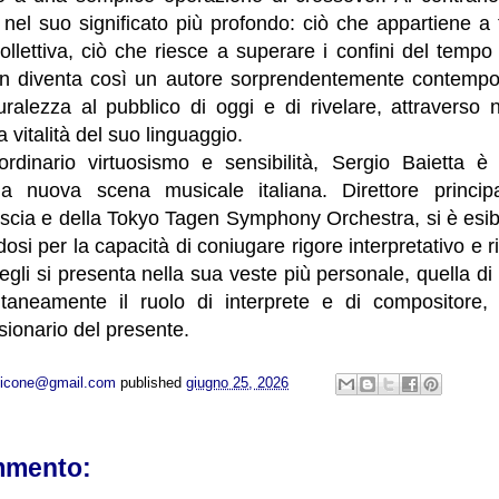
 nel suo significato più profondo: ciò che appartiene a t
llettiva, ciò che riesce a superare i confini del tempo
in diventa così un autore sorprendentemente contempo
uralezza al pubblico di oggi e di rivelare, attraverso 
ita vitalità del suo linguaggio.
aordinario virtuosismo e sensibilità, Sergio Baietta è 
lla nuova scena musicale italiana. Direttore princip
scia e della Tokyo Tagen Symphony Orchestra, si è esibi
osi per la capacità di coniugare rigore interpretativo e r
egli si presenta nella sua veste più personale, quella d
ltaneamente il ruolo di interprete e di compositore,
isionario del presente.
opicone@gmail.com
published
giugno 25, 2026
mmento: