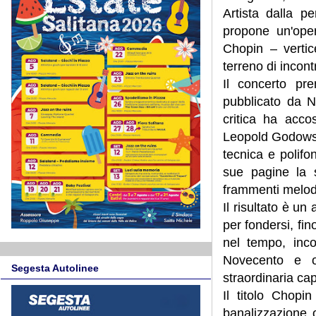
Artista dalla p
propone un'oper
Chopin – vertic
terreno di incon
Il concerto pr
pubblicato da 
critica ha accos
Leopold Godowsky
tecnica e polifo
sue pagine la s
frammenti melodi
Il risultato è un
per fondersi, fin
nel tempo, inco
Novecento e ol
Segesta Autolinee
straordinaria ca
Il titolo Chop
banalizzazione 