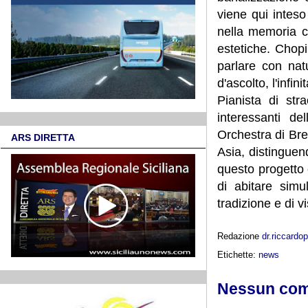
viene qui inteso
nella memoria co
estetiche. Chop
parlare con nat
d'ascolto, l'infin
Pianista di str
interessanti de
Orchestra di Bre
ARS DIRETTA
Asia, distinguend
questo progetto 
di abitare simu
tradizione e di v
Redazione
dr.riccard
Etichette:
news
Nessun co