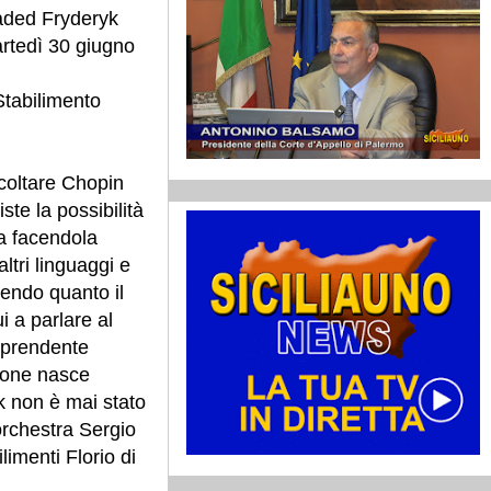
aded Fryderyk
rtedì 30 giugno
Stabilimento
coltare Chopin
ste la possibilità
ca facendola
ltri linguaggi e
endo quanto il
 a parlare al
rprendente
ione nasce
 non è mai stato
'orchestra Sergio
limenti Florio di