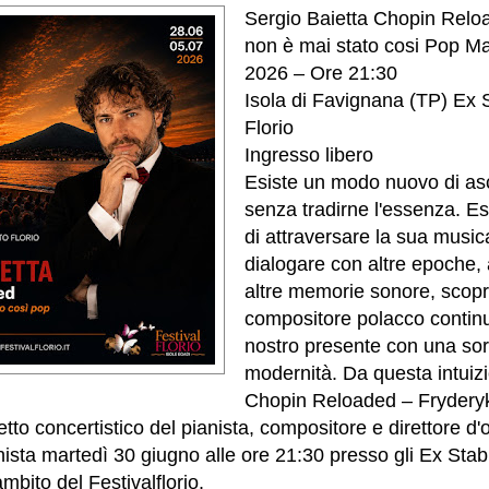
Sergio Baietta Chopin Relo
non è mai stato cosi Pop Ma
2026 – Ore 21:30
Isola di Favignana (TP) Ex 
Florio
Ingresso libero
Esiste un modo nuovo di as
senza tradirne l'essenza. Esi
di attraversare la sua musi
dialogare con altre epoche, a
altre memorie sonore, scopr
compositore polacco continui
nostro presente con una so
modernità. Da questa intuiz
Chopin Reloaded – Fryderyk
etto concertistico del pianista, compositore e direttore d
ista martedì 30 giugno alle ore 21:30 presso gli Ex Stabi
mbito del Festivalflorio.