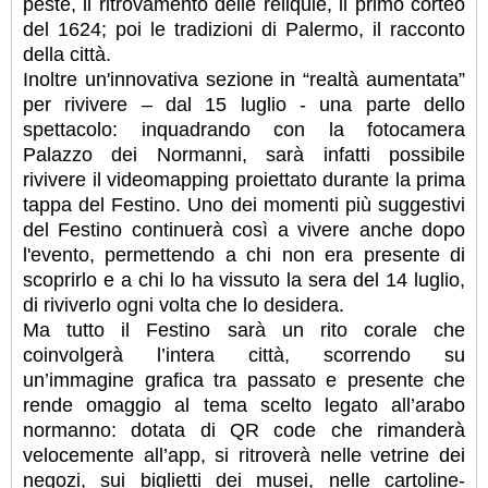
peste, il ritrovamento delle reliquie, il primo corteo
del 1624; poi le tradizioni di Palermo, il racconto
della città.
Inoltre un'innovativa sezione in “realtà aumentata”
per rivivere – dal 15 luglio - una parte dello
spettacolo: inquadrando con la fotocamera
Palazzo dei Normanni, sarà infatti possibile
rivivere il videomapping proiettato durante la prima
tappa del Festino. Uno dei momenti più suggestivi
del Festino continuerà così a vivere anche dopo
l'evento, permettendo a chi non era presente di
scoprirlo e a chi lo ha vissuto la sera del 14 luglio,
di riviverlo ogni volta che lo desidera.
Ma tutto il Festino sarà un rito corale che
coinvolgerà l’intera città, scorrendo su
un’immagine grafica tra passato e presente che
rende omaggio al tema scelto legato all’arabo
normanno: dotata di QR code che rimanderà
velocemente all’app, si ritroverà nelle vetrine dei
negozi, sui biglietti dei musei, nelle cartoline-