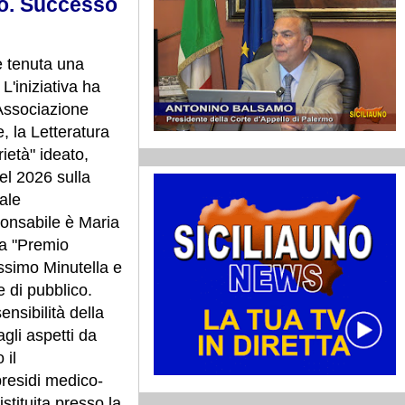
io. Successo
è tenuta una
L'iniziativa ha
'Associazione
, la Letteratura
ietà" ideato,
del 2026 sulla
ale
ponsabile è Maria
ta "Premio
ssimo Minutella e
 di pubblico.
nsibilità della
gli aspetti da
 il
presidi medico-
istituita presso la