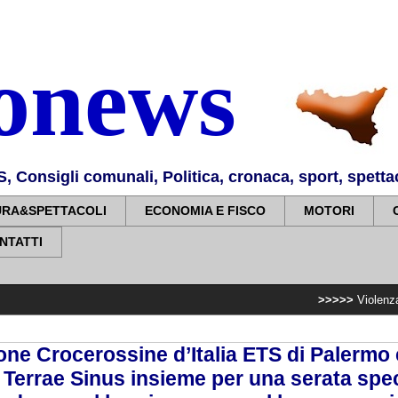
nonews
Consigli comunali, Politica, cronaca, sport, spettaco
URA&SPETTACOLI
ECONOMIA E FISCO
MOTORI
NTATTI
>>>>>
Violenza di genere, ril
ne Crocerossine d’Italia ETS di Palermo e
 Terrae Sinus insieme per una serata spe