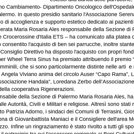
no Cambiamento- Dipartimento Oncologico dell'Ospedal
ermo. In questo presidio sanitario l'Associazione Sere
io di accoglienza e supporto estetico dedicato ai pazienti
serata Maria Rosaria Ales responsabile della Sezione di
e Crocerossine d'Italia ETS – ha comunicato alla platea 
consentito l'acquisto di ben sei parrucche, inoltre stant
 Consiglio Direttivo ha disposto l'acquisto con propri fond
Inner Wheel Terra Sinus ha premiato attribuendo il premi
rmminili, che si sono particolarmente distinte nelle arti e 
o: Angela Viviano anima del circolo Auser “Capo Rama”,
’Associazione Handala”, Loredana Zerbo dell’Associazion
ella cooperativa Rigenerazioni.
onsabile della Sezione di Palermo Maria Rosaria Ales, ha 
le Autorità, Civili e Militari e religiose. Altresì sono stati ri
tto Patrizia Adorno, i sindaci dei Comuni di Terrasini, Gi
ona di Giovanbattista Maniaci e il Consigliere dell'area M
zo. Infine un ringraziamento è stato rivolto a tutti gli sp
 patrocinio tra cui l'assessore regionale ai Beni Cultural