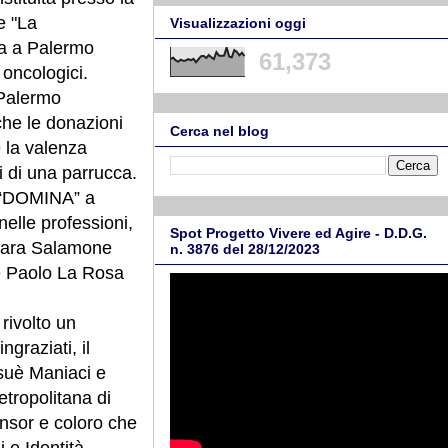
e "La
Visualizzazioni oggi
na a Palermo
61,373
 oncologici.
 Palermo
che le donazioni
Cerca nel blog
e la valenza
i di una parrucca.
o “DOMINA” a
nelle professioni,
Spot Progetto Vivere ed Agire - D.D.G.
 Lara Salamone
n. 3876 del 28/12/2023
e Paolo La Rosa
rivolto un
ngraziati, il
osuè Maniaci e
etropolitana di
onsor e coloro che
i e Identità