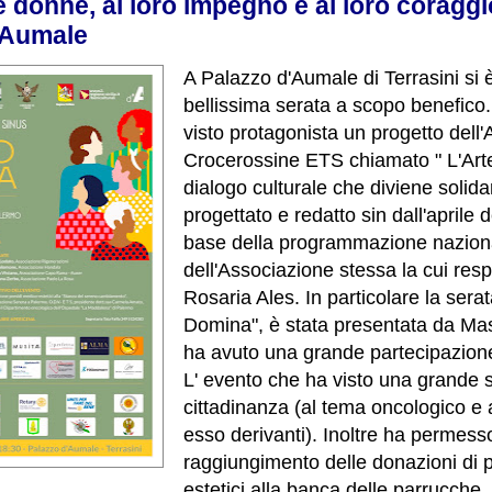
e donne, al loro impegno e al loro coragg
'Aumale
A Palazzo d'Aumale di Terrasini si 
bellissima serata a scopo benefico. 
visto protagonista un progetto dell
Crocerossine ETS chiamato " L'Arte
dialogo culturale che diviene solidar
progettato e redatto sin dall'aprile 
base della programmazione nazion
dell'Associazione stessa la cui res
Rosaria Ales. In particolare la sera
Domina", è stata presentata da Ma
ha avuto una grande partecipazione
L' evento che ha visto una grande se
cittadinanza (al tema oncologico e a
esso derivanti). Inoltre ha permesso
raggiungimento delle donazioni di 
estetici alla banca delle parrucche, 