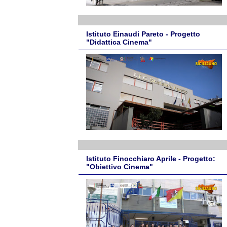
Istituto Einaudi Pareto - Progetto
"Didattica Cinema"
Istituto Finocchiaro Aprile - Progetto:
"Obiettivo Cinema"