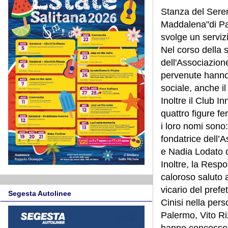
Stanza del Sere
Maddalena"di Pal
svolge un serviz
Nel corso della 
dell'Associazion
pervenute hanno 
sociale, anche il
Inoltre il Club 
quattro figure fe
i loro nomi son
fondatrice dell
e Nadia Lodato d
Inoltre, la Resp
caloroso saluto al
vicario del prefe
Segesta Autolinee
Cinisi nella pers
Palermo, Vito Riz
hanno concesso il