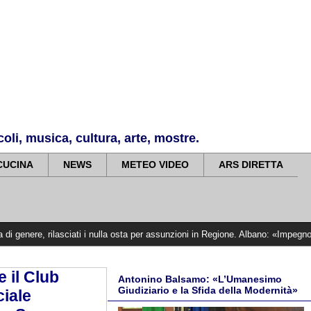
li, musica, cultura, arte, mostre.
CUCINA
NEWS
METEO VIDEO
ARS DIRETTA
asciati i nulla osta per assunzioni in Regione. Albano: «Impegno mantenuto, sia
 il Club
Antonino Balsamo: «L’Umanesimo
Giudiziario e la Sfida della Modernità»
ciale