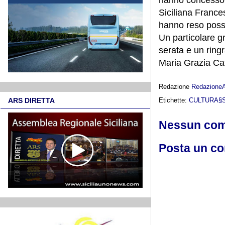
Siciliana France
hanno reso possi
Un particolare gra
serata e un ring
Maria Grazia Cat
Redazione
Redazione
Etichette:
CULTURA§
ARS DIRETTA
Nessun co
Posta un c