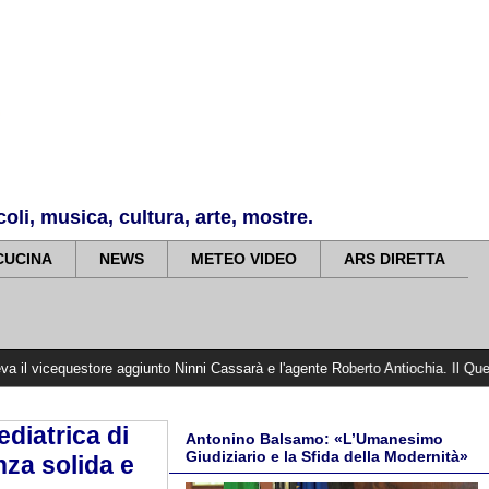
li, musica, cultura, arte, mostre.
CUCINA
NEWS
METEO VIDEO
ARS DIRETTA
tore aggiunto Ninni Cassarà e l'agente Roberto Antiochia. Il Questore Calvino:
ediatrica di
Antonino Balsamo: «L’Umanesimo
Giudiziario e la Sfida della Modernità»
nza solida e