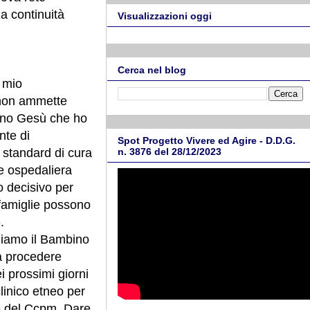
la continuità
Visualizzazioni oggi
Cerca nel blog
 mio
i non ammette
mbino Gesù che ho
nte di
Spot Progetto Vivere ed Agire - D.D.G.
a standard di cura
n. 3876 del 28/12/2023
te ospedaliera
o decisivo per
o famiglie possono
.
aziamo il Bambino
rà procedere
 prossimi giorni
linico etneo per
ne del Ccpm. Dare