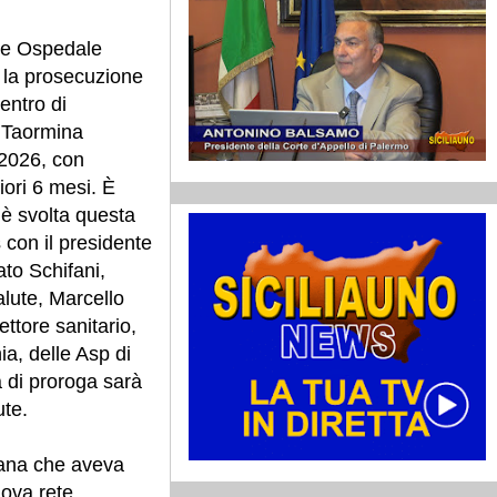
a e Ospedale
la prosecuzione
entro di
i Taormina
 2026, con
riori 6 mesi. È
i è svolta questa
 con il presidente
to Schifani,
alute, Marcello
ettore sanitario,
nia, delle Asp di
 di proroga sarà
ute.
liana che aveva
uova rete