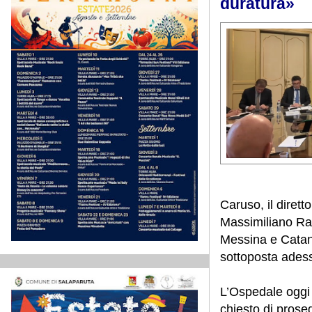
duratura»
Caruso, il dirett
Massimiliano Rapon
Messina e Catani
sottoposta adess
L’Ospedale oggi 
chiesto di proseg