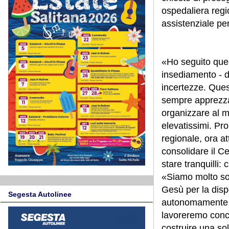
ospedaliera regio
assistenziale per 
«Ho seguito que
insediamento - d
incertezze. Ques
sempre apprezzat
organizzare al me
elevatissimi. Pr
regionale, ora a
consolidare il Ce
stare tranquilli
«Siamo molto sod
Gesù per la disp
Segesta Autolinee
autonomamente ma
lavoreremo concr
costruire una so