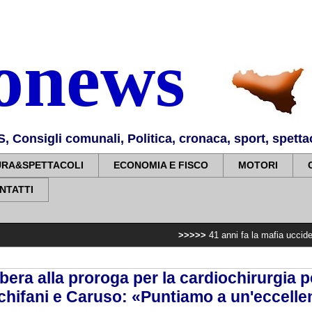
nonews
Consigli comunali, Politica, cronaca, sport, spettaco
URA&SPETTACOLI
ECONOMIA E FISCO
MOTORI
NTATTI
>>>>>
41 anni fa la mafia uccideva il viceques
libera alla proroga per la cardiochirurgia p
chifani e Caruso: «Puntiamo a un'eccelle