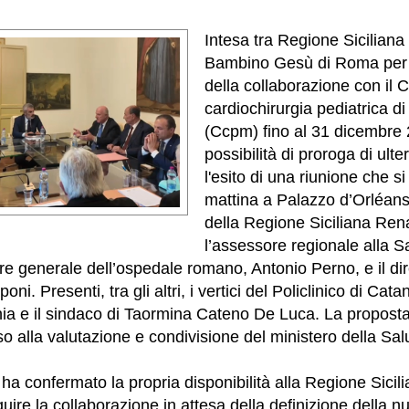
Intesa tra Regione Sicilian
Bambino Gesù di Roma per 
della collaborazione con il C
cardiochirurgia pediatrica d
(Ccpm) fino al 31 dicembre
possibilità di proroga di ulte
l'esito di una riunione che s
mattina a Palazzo d’Orléans
della Regione Siciliana Rena
l’assessore regionale alla S
ore generale dell’ospedale romano, Antonio Perno, e il dir
i. Presenti, tra gli altri, i vertici del Policlinico di Cata
a e il sindaco di Taormina Cateno De Luca. La proposta
o alla valutazione e condivisione del ministero della Sal
ha confermato la propria disponibilità alla Regione Sici
uire la collaborazione in attesa della definizione della n