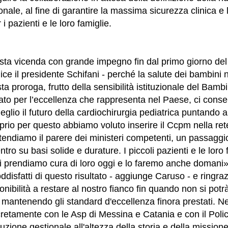
nale, al fine di garantire la massima sicurezza clinica e 
i pazienti e le loro famiglie.
sta vicenda con grande impegno fin dal primo giorno del
ice il presidente Schifani - perché la salute dei bambin
ta proroga, frutto della sensibilità istituzionale del Ba
o per l’eccellenza che rappresenta nel Paese, ci conse
glio il futuro della cardiochirurgia pediatrica puntando 
oprio per questo abbiamo voluto inserire il Ccpm nella re
ttendiamo il parere dei ministeri competenti, un passaggi
ntro su basi solide e durature. I piccoli pazienti e le lor
: ci prendiamo cura di loro oggi e lo faremo anche domani»
disfatti di questo risultato - aggiunge Caruso - e ringr
onibilità a restare al nostro fianco fin quando non si pot
ntenendo gli standard d'eccellenza finora prestati. Nei
etamente con le Asp di Messina e Catania e con il Polic
luzione gestionale all'altezza della storia e della missio