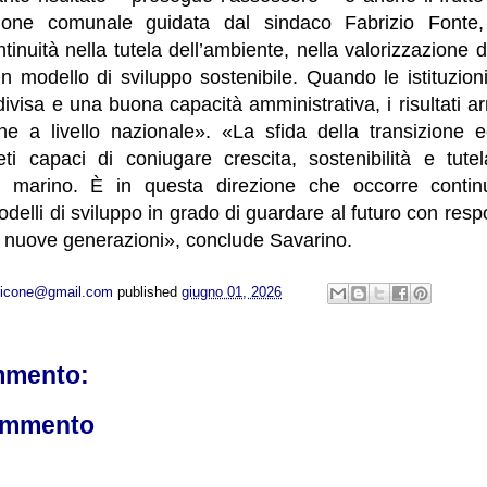
azione comunale guidata dal sindaco Fabrizio Font
tinuità nella tutela dell’ambiente, nella valorizzazione d
n modello di sviluppo sostenibile. Quando le istituzion
ivisa e una buona capacità amministrativa, i risultati 
che a livello nazionale». «La sfida della transizione e
reti capaci di coniugare crescita, sostenibilità e tute
e marino. È in questa direzione che occorre continu
lli di sviluppo in grado di guardare al futuro con respo
e nuove generazioni», conclude Savarino.
opicone@gmail.com
published
giugno 01, 2026
mmento:
ommento