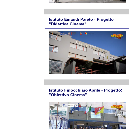
Istituto Einaudi Pareto - Progetto
"Didattica Cinema"
Istituto Finocchiaro Aprile - Progetto:
"Obiettivo Cinema"