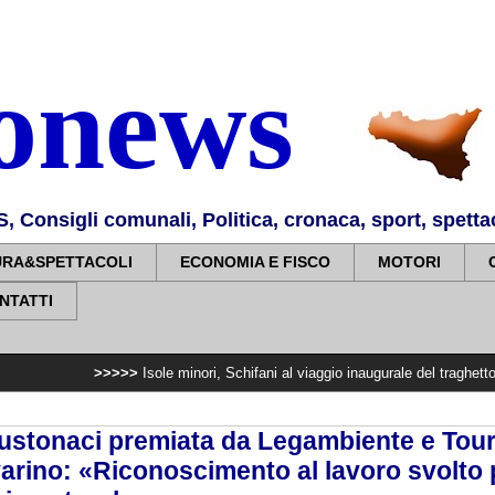
nonews
Consigli comunali, Politica, cronaca, sport, spettaco
URA&SPETTACOLI
ECONOMIA E FISCO
MOTORI
NTATTI
>>>>>
Isole minori, Schifani al viaggio inaugurale del traghetto della Regio
 Custonaci premiata da Legambiente e Tou
varino: «Riconoscimento al lavoro svolto p