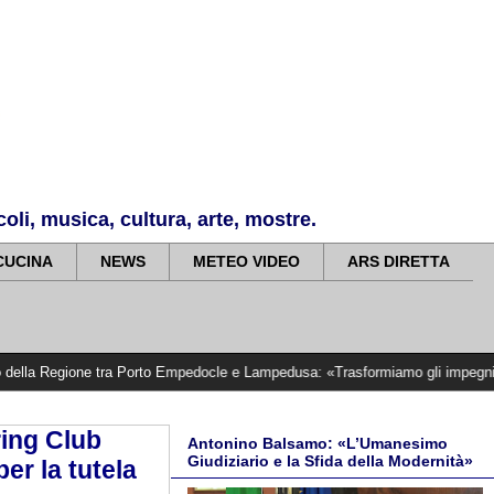
li, musica, cultura, arte, mostre.
CUCINA
NEWS
METEO VIDEO
ARS DIRETTA
ne tra Porto Empedocle e Lampedusa: «Trasformiamo gli impegni in risultati con
ring Club
Antonino Balsamo: «L’Umanesimo
Giudiziario e la Sfida della Modernità»
er la tutela