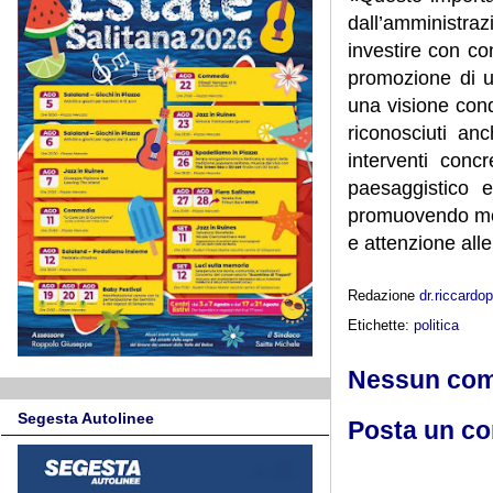
dall’amministr
investire con con
promozione di u
una visione cond
riconosciuti an
interventi conc
paesaggistico 
promuovendo mode
e attenzione all
Redazione
dr.riccard
Etichette:
politica
Nessun co
Segesta Autolinee
Posta un c