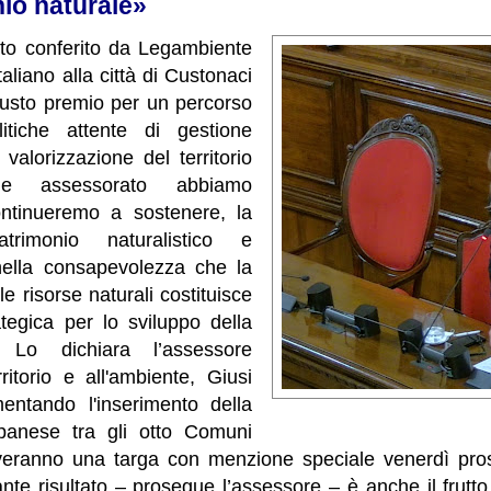
nio naturale»
nto conferito da Legambiente
aliano alla città di Custonaci
iusto premio per un percorso
itiche attente di gestione
valorizzazione del territorio
me assessorato abbiamo
ontinueremo a sostenere, la
trimonio naturalistico e
nella consapevolezza che la
e risorse naturali costituisce
ategica per lo sviluppo della
. Lo dichiara l’assessore
ritorio e all'ambiente, Giusi
entando l'inserimento della
apanese tra gli otto Comuni
ceveranno una targa con menzione speciale venerdì pr
te risultato – prosegue l’assessore – è anche il frutto