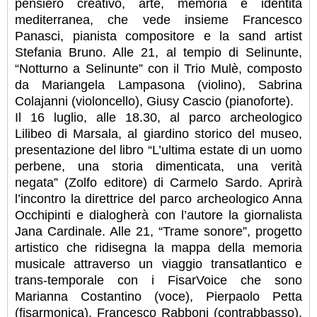
pensiero creativo, arte, memoria e identità
mediterranea, che vede insieme Francesco
Panasci, pianista compositore e la sand artist
Stefania Bruno. Alle 21, al tempio di Selinunte,
“Notturno a Selinunte” con il Trio Mulè, composto
da Mariangela Lampasona (violino), Sabrina
Colajanni (violoncello), Giusy Cascio (pianoforte).
Il 16 luglio, alle 18.30, al parco archeologico
Lilibeo di Marsala, al giardino storico del museo,
presentazione del libro “L’ultima estate di un uomo
perbene, una storia dimenticata, una verità
negata” (Zolfo editore) di Carmelo Sardo. Aprirà
l’incontro la direttrice del parco archeologico Anna
Occhipinti e dialogherà con l’autore la giornalista
Jana Cardinale. Alle 21, “Trame sonore”, progetto
artistico che ridisegna la mappa della memoria
musicale attraverso un viaggio transatlantico e
trans-temporale con i FisarVoice che sono
Marianna Costantino (voce), Pierpaolo Petta
(fisarmonica), Francesco Rabboni (contrabbasso),