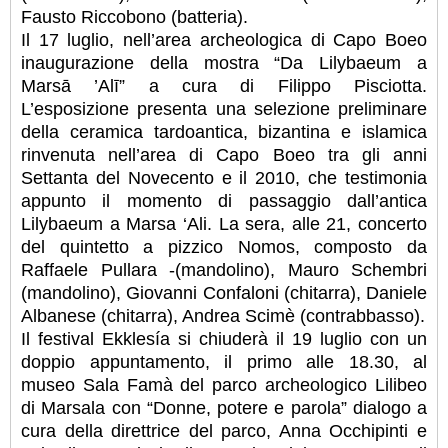
Fausto Riccobono (batteria).
Il 17 luglio, nell’area archeologica di Capo Boeo
inaugurazione della mostra “Da Lilybaeum a
Marsā ’Alī” a cura di Filippo Pisciotta.
L’esposizione presenta una selezione preliminare
della ceramica tardoantica, bizantina e islamica
rinvenuta nell’area di Capo Boeo tra gli anni
Settanta del Novecento e il 2010, che testimonia
appunto il momento di passaggio dall’antica
Lilybaeum a Marsa ‘Ali. La sera, alle 21, concerto
del quintetto a pizzico Nomos, composto da
Raffaele Pullara -(mandolino), Mauro Schembri
(mandolino), Giovanni Confaloni (chitarra), Daniele
Albanese (chitarra), Andrea Scimè (contrabbasso).
Il festival Ekklesía si chiuderà il 19 luglio con un
doppio appuntamento, il primo alle 18.30, al
museo Sala Famà del parco archeologico Lilibeo
di Marsala con “Donne, potere e parola” dialogo a
cura della direttrice del parco, Anna Occhipinti e