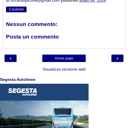
dr.riccardopicone@gmail.com
published
luglio 08, 2026
Condividi
Nessun commento:
Posta un commento
‹
›
Home page
Visualizza versione web
Segesta Autolinee