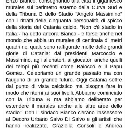
Enzo Bianco, consegnando alla città il gigantesco
murales sul perimetro esterno della Curva Sud e
della Tribuna B dello Stadio "Angelo Massimino"
con i ritratti delle cinquanta personalità di spicco
della storia del Catania calcio. "Non c'è stadio in
Italia - ha detto ancora Bianco - e forse anche nel
mondo che abbia un murales di centinaia di metri
quadri nel quale sono raffigurate molte delle grandi
glorie di Catania: dai presidenti Marcoccio e
Massimino, agli allenatori, ai giocatori anche quelli
dei tempi più recenti come Baiocco e il Papu
Gomez. Celebriamo un grande passato ma con
l'augurio di un grande futuro. Oggi Catania soffre
dal punto di vista calcistico ma bisogna fare in
modo che ritorni ai suoi livelli. Abbiamo cominciato
con la Tribuna B ma abbiamo deliberato per
estendere il murales anche alle altre aree dello
stadio". Con il sindaco Bianco c'erano l'assessore
al Decoro Urbano Salvo Di Salvo e gli artisti che
hanno realizzato, Graziella Consoli e Andrea